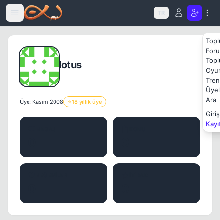
Icerige atla
TR
Topl
Foru
Topl
lotus
Oyun
Tren
Üyel
Ara
Üye: Kasım 2008
⭐
18 yıllık üye
Giriş
Kayı
MESAJ
KONU
0
0
BEĞENILER
İTIBAR
0
0