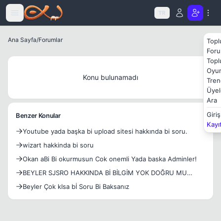
Icerige atla
TR
Ana Sayfa
/
Forumlar
Topl
Foru
Topl
Oyun
Konu bulunamadı
Tren
Üyel
Ara
Giriş
Benzer Konular
Kayı
Youtube yada başka bi upload sitesi hakkında bi soru.
wizart hakkinda bi soru
Okan aBi Bi okurmusun Cok onemli Yada baska Adminler!
BEYLER SJSRO HAKKINDA Bİ BİLGİM YOK DOĞRU MU
YAPMIŞIM Bİ BAK
Beyler Çok kIsa bİ Soru Bi Baksanız