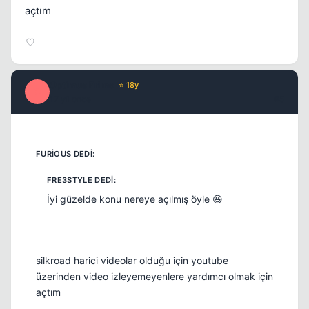
açtım
Optimus Prime
⭐ 18y
O
17 yil once
#5
İyi güzelde konu nereye açılmış öyle 😆
silkroad harici videolar olduğu için youtube
üzerinden video izleyemeyenlere yardımcı olmak için
açtım