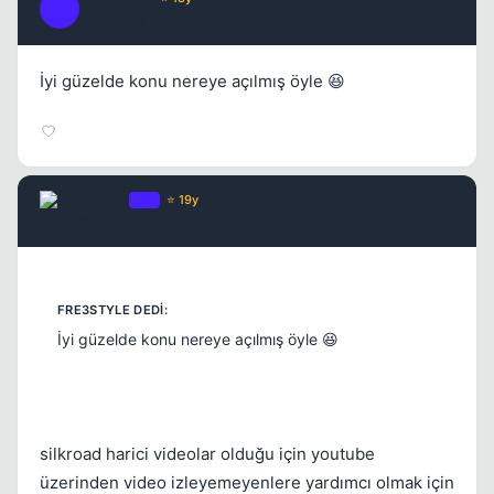
F
17 yil once
#3
İyi güzelde konu nereye açılmış öyle 😆
furious
OP
⭐ 19y
17 yil once
#4
İyi güzelde konu nereye açılmış öyle 😆
silkroad harici videolar olduğu için youtube
üzerinden video izleyemeyenlere yardımcı olmak için