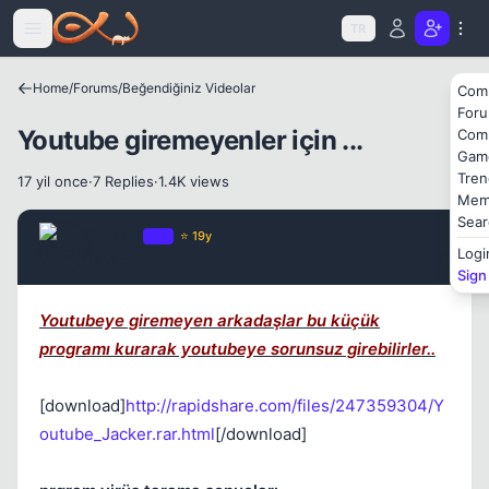
Icerige atla
TR
Home
/
Forums
/
Beğendiğiniz Videolar
Com
For
Kapat
Youtube giremeyenler için ...
Com
Gam
Tren
17 yil once
·
7 Replies
·
1.4K views
Mem
Sear
furious
OP
⭐ 19y
Logi
17 yil once
#1
Sign
Youtubeye giremeyen arkadaşlar bu küçük
programı kurarak youtubeye sorunsuz girebilirler..
Kapat
[download]
http://rapidshare.com/files/247359304/Y
outube_Jacker.rar.html
[/download]