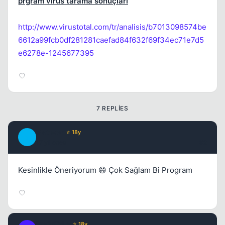
prgram virüs tarama sonuçları
http://www.virustotal.com/tr/analisis/b7013098574be
6612a99fcb0df281281caefad84f632f69f34ec71e7d5
e6278e-1245677395
7 REPLIES
Metover
⭐ 18y
Kapat
M
17 yil once
#2
Kesinlikle Öneriyorum 😄 Çok Sağlam Bi Program
Fre3sTyLe
⭐ 18y