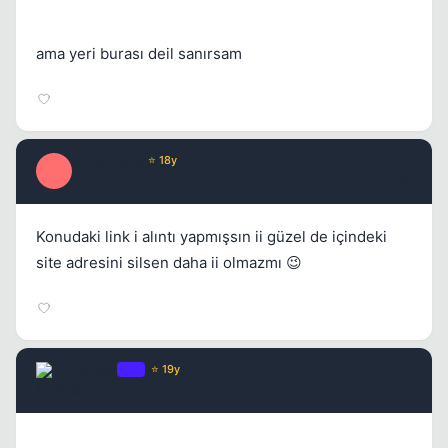
ama yeri burası deil sanırsam
SiNoPLeEe
⭐ 18y
S
17 yil once
#6
Konudaki link i alıntı yapmışsın ii güzel de içindeki
site adresini silsen daha ii olmazmı 😉
furious
OP
⭐ 19y
17 yil once
#7