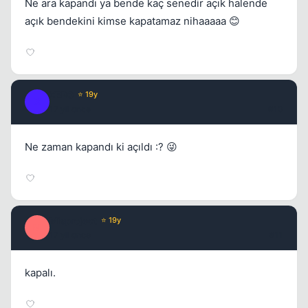
Ne ara kapandı ya bende kaç senedir açık halende
açık bendekini kimse kapatamaz nihaaaaa 😊
XER0
⭐ 19y
X
17 yil once
#10
Ne zaman kapandı ki açıldı :? 😜
Misproject
⭐ 19y
M
17 yil once
#11
kapalı.