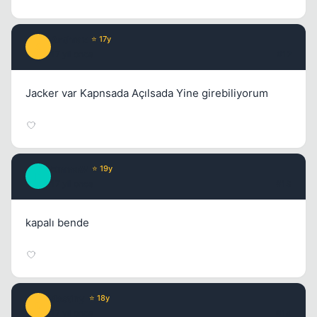
Anthrax
⭐ 17y
A
17 yil once
#12
Jacker var Kapnsada Açılsada Yine girebiliyorum
EmmaW
⭐ 19y
E
17 yil once
#13
kapalı bende
destiny
⭐ 18y
D
17 yil once
#14