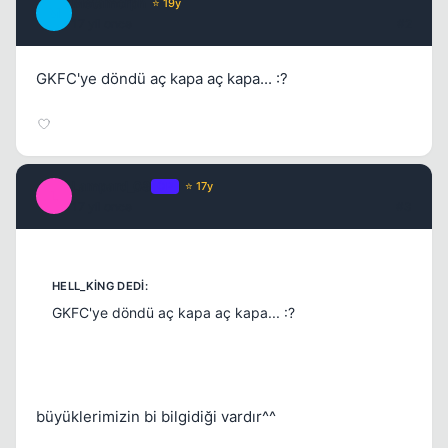
Metamorph
⭐ 19y
M
Kapat
17 yil once
#2
GKFC'ye döndü aç kapa aç kapa... :?
Lampard_08
OP
⭐ 17y
L
17 yil once
#3
GKFC'ye döndü aç kapa aç kapa... :?
Kapat
büyüklerimizin bi bilgidiği vardır^^