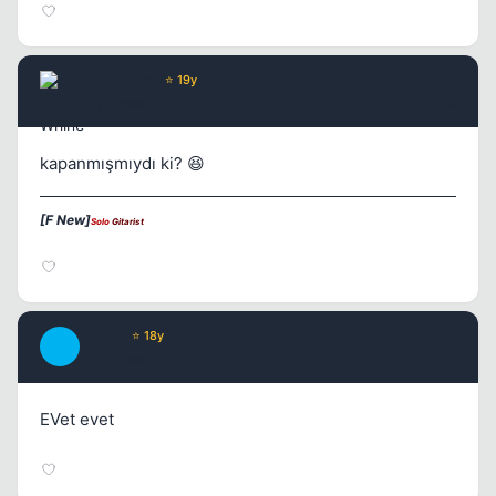
Wax Whine
⭐ 19y
17 yil once
#6
Kapat
kapanmışmıydı ki? 😆
[F New]
Solo
Gitarist
Mojito
⭐ 18y
M
17 yil once
#7
EVet evet