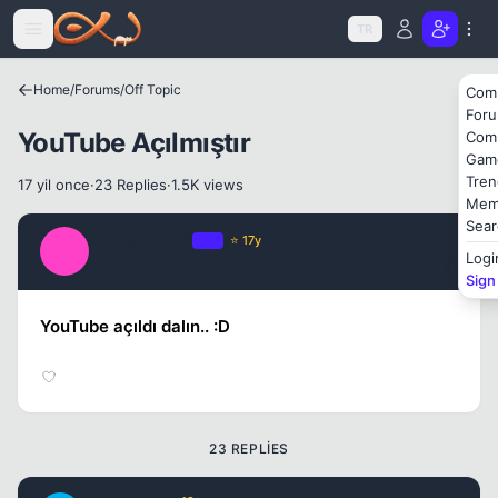
Kapat
Icerige atla
TR
Home
/
Forums
/
Off Topic
Com
For
YouTube Açılmıştır
Com
Gam
Tren
17 yil once
·
23 Replies
·
1.5K views
Mem
Sear
Lampard_08
OP
⭐ 17y
L
Logi
17 yil once
#1
Sign
Kapat
YouTube açıldı dalın.. :D
23 REPLIES