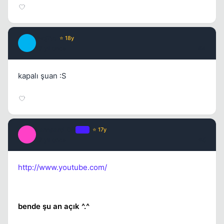
Mojito
⭐ 18y
M
Kapat
17 yil once
#4
kapalı şuan :S
Lampard_08
OP
⭐ 17y
L
17 yil once
#5
Kapat
http://www.youtube.com/
bende şu an açık ^.^