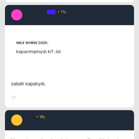
Lampard_08
OP
⭐ 17y
L
17 yil once
#8
kapanmışmıydı ki? .lol:
sabah kapalıydı.
Agilla
⭐ 18y
A
17 yil once
#9