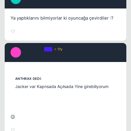
17 yil once
#16
Ya yaptıklarını bilmiyorlar ki oyuncağa çevirdiler :?
Lampard_08
OP
⭐ 17y
L
17 yil once
#17
Jacker var Kapnsada Açılsada Yine girebiliyorum
😉