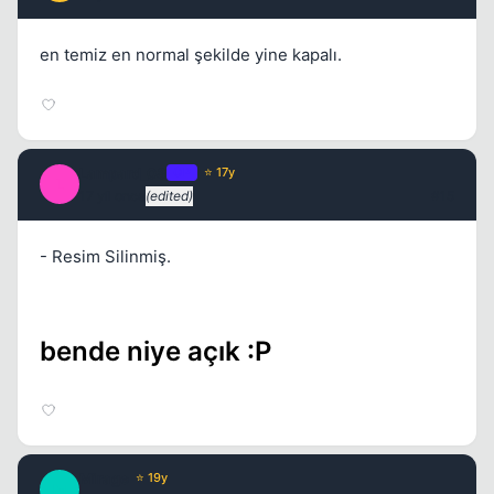
en temiz en normal şekilde yine kapalı.
Lampard_08
OP
⭐ 17y
L
17 yil once
(edited)
#15
- Resim Silinmiş.
bende niye açık :P
Mirage
⭐ 19y
M