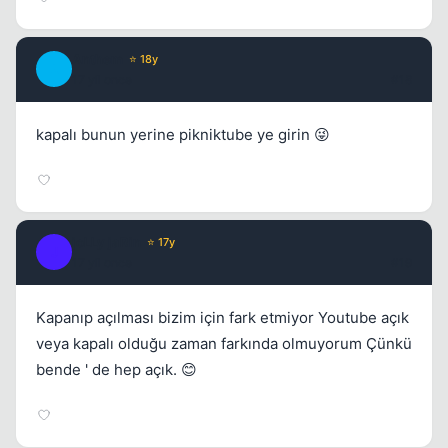
Anthem
⭐ 18y
A
17 yil once
#18
kapalı bunun yerine pikniktube ye girin 😜
joLLy jaRin
⭐ 17y
J
17 yil once
#19
Kapanıp açılması bizim için fark etmiyor Youtube açık
veya kapalı olduğu zaman farkında olmuyorum Çünkü
bende ' de hep açık. 😊