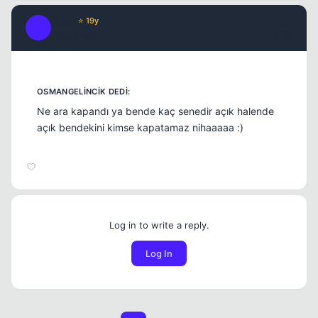
Kobe
⭐ 19y
K
17 yil once
#20
Ne ara kapandı ya bende kaç senedir açık halende
açık bendekini kimse kapatamaz nihaaaaa :)
Log in to write a reply.
Log In