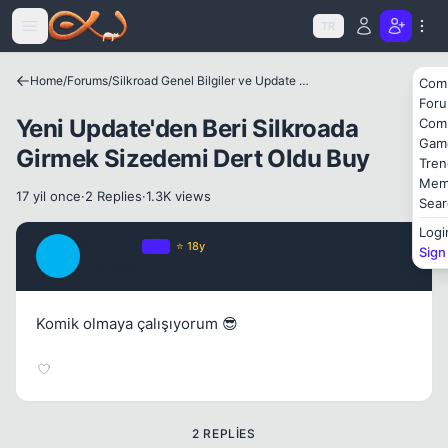
Icerige atla
Kapat
TR
Home
/
Forums
/
Silkroad Genel Bilgiler ve Update Bilgileri
Com
For
Yeni Update'den Beri Silkroada
Com
Gam
Girmek Sizedemi Dert Oldu Buy
Tren
Mem
17 yil once
·
2 Replies
·
1.3K views
Sear
Logi
Metover
OP
⭐ 18y
Sign
M
17 yil once
#1
Komik olmaya çalışıyorum 😎
2 REPLIES