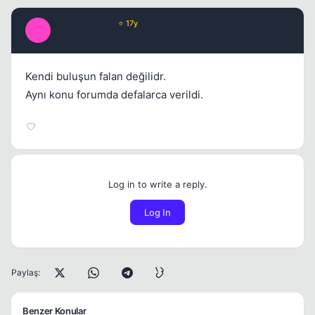
ImmorTaLGoD
⭐ 17y
I
17 yil once
#2
Kendi buluşun falan değilidr.
Aynı konu forumda defalarca verildi.
Log in to write a reply.
Log In
Paylaş:
Benzer Konular