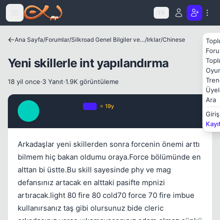
Icerige atla
TR
Ana Sayfa
/
Forumlar
/
Silkroad Genel Bilgiler ve Update Bilgileri
/
Irklar
/
Chinese
Topl
Foru
Yeni skillerle int yapılandırma
Topl
Oyun
Tren
18 yil once
·
3 Yanıt
·
1.9K görüntüleme
Üyel
Ara
hasankemal
OP
⭐ 19y
H
Giriş
18 yil once
#1
Kayı
Arkadaşlar yeni skillerden sonra forcenin önemi arttı
bilmem hiç bakan oldumu oraya.Force bölümünde en
alttan bi üstte.Bu skill sayesinde phy ve mag
defansınız artacak en alttaki pasifte mpnizi
artıracak.light 80 fire 80 cold70 force 70 fire imbue
Kapat
kullanırsanız taş gibi olursunuz bide cleric