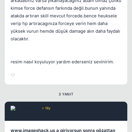
arkadasınız varsa yıkamayacagınız adam olmaz çünkü
kimse force defansın farkında değil.bunun yanında
atakda artıran skill mevcut forcede.bence heuksele
verip hp artıracagınıza forceye verin hem daha
yüksek vurun hemde düşük damage alın daha faydalı
olacaktır.
resim nasıl koyuluyor yardım ederseniz sevinirim.
3 YANIT
TheMyth_
⭐ 19y
18 yil once
#2
www.imageshack.us a giriyorsun sonra gözattan