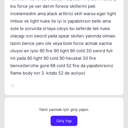
kıs force ye ver derım forece skillerini pek
incelemedim ama atack arttirici skill warsa eger light
imbue ve light nuke ile iyi is yapabılırsın belkı ama
sole bı sorunda ortaya cıkıyo bu seferde tek nuke
olacagı ıcın sword yada spear skıllerı yanında olması
lazım bence yanı ole veya bole force acmak sacma
oluyor.en iyisi 90 fire 90 light 90 cold 30 sword full
int yada 90 light 90 cold 90 heuskal 30 fire
bence(tercihe gore 68 cold 52 fire da yapabılırsınız
flame body nın 3. kıtabı 52 de acılıyo)
Yanıt yazmak için giriş yapın.
Giriş Yap