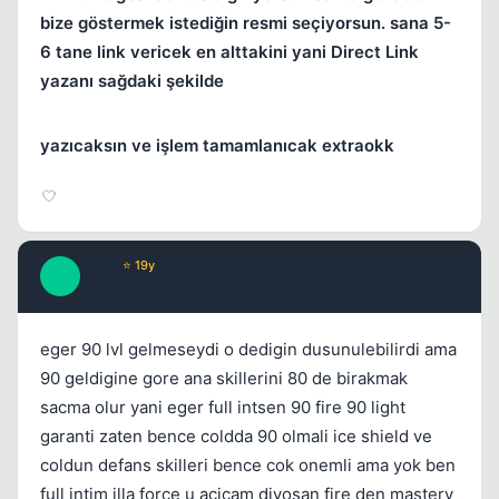
bize göstermek istediğin resmi seçiyorsun. sana 5-
6 tane link vericek en alttakini yani Direct Link
yazanı sağdaki şekilde
yazıcaksın ve işlem tamamlanıcak extraokk
aboo
⭐ 19y
A
18 yil once
#3
eger 90 lvl gelmeseydi o dedigin dusunulebilirdi ama
90 geldigine gore ana skillerini 80 de birakmak
sacma olur yani eger full intsen 90 fire 90 light
garanti zaten bence coldda 90 olmali ice shield ve
coldun defans skilleri bence cok onemli ama yok ben
full intim illa force u acicam diyosan fire den mastery