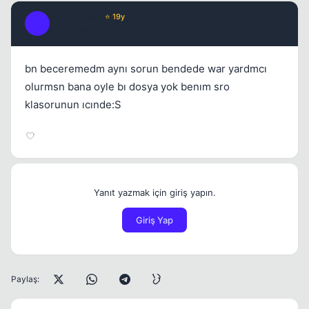
Linkin_Park
⭐ 19y
L
17 yil once
#5
bn beceremedm aynı sorun bendede war yardmcı
olurmsn bana oyle bı dosya yok benım sro
klasorunun ıcınde:S
Yanıt yazmak için giriş yapın.
Giriş Yap
Paylaş: