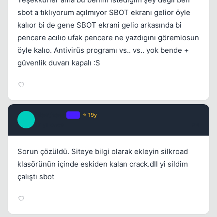
sbot a tıklıyorum açılmıyor SBOT ekranı gelior öyle
kalıor bi de gene SBOT ekrani gelio arkasında bi
pencere acılıo ufak pencere ne yazdıgını göremiosun
öyle kalıo. Antivirüs programı vs.. vs.. yok bende +
güvenlik duvarı kapalı :S
Meathead
OP
⭐ 19y
M
17 yil once
#4
Sorun çözüldü. Siteye bilgi olarak ekleyin silkroad
klasörünün içinde eskiden kalan crack.dll yi sildim
çalıştı sbot