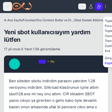
Icerige atla
TR
Ana Sayfa
/
Forumlar
/
iSro Ücretsiz Botlar ve Diğer Programlar
/
Sbot Destek Bölümü
Topl
Foru
Yeni sbot kullanıcısıyım yardım
Topl
Kapat
Oyun
lütfen
Tren
Üyel
17 yil once
·
5 Yanıt
·
1.5K görüntüleme
Ara
Giriş
Meathead
OP
⭐ 19y
Kayı
M
17 yil once
#1
Ben siteden sbotu indirdim parasını yatırdım 1.28
versiyonu indirdim. Silkroad klasörunun içine attım
Kapat
sbot128.exe mi ney onu attım. Cift tıkladım SBOT
yazısı cıkıyo ya girerken o gelio kalıo öyle devamlı
bazen onun arkasında ufak bi pencere cıkıo ama o