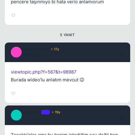
pencere taşınmıyo bi hata verio anlamıorum
5 YANIT
ImmorTaLGoD
⭐ 17y
I
17 yil once
#2
viewtopic.php?f=567&t=98987
Burada wideo'lu anlatım mevcut 😉
Meathead
OP
⭐ 19y
M
17 yil once
#3
Teşekkürler ama bu benim istediğim şey değil ben