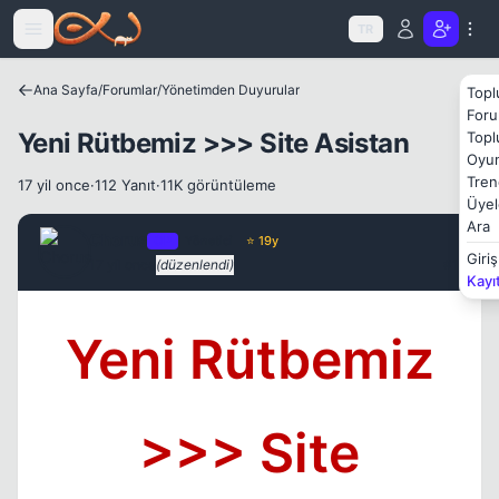
Icerige atla
TR
Ana Sayfa
/
Forumlar
/
Yönetimden Duyurular
Topl
Foru
Yeni Rütbemiz >>> Site Asistan
Topl
Oyun
Tren
17 yil once
·
112 Yanıt
·
11K görüntüleme
Üyel
Ara
Chorus
OP
Yönetici
⭐ 19y
Giriş
17 yil once
(düzenlendi)
#1
Kayı
Yeni Rütbemiz
Kapat
>>> Site