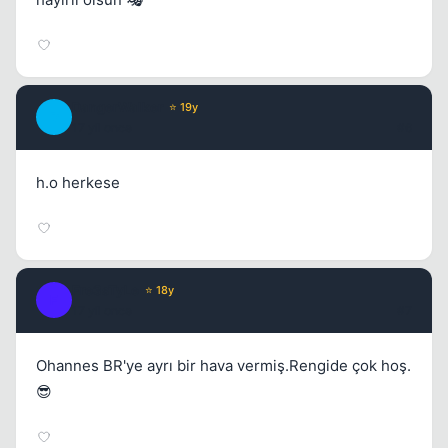
Kapat
DangerWalker
⭐ 19y
D
17 yil once
#6
h.o herkese
Fre3sTyLe
⭐ 18y
F
17 yil once
#7
Ohannes BR'ye ayrı bir hava vermiş.Rengide çok hoş.
😎