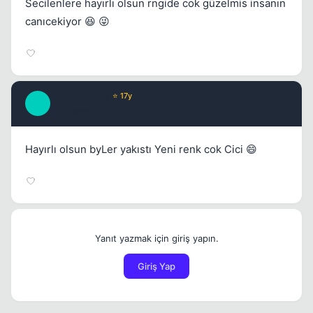
Secilenlere hayırlı olsun rngide cok güzelmis insanın
canıcekiyor 😆 😜
MMe_Nobles
⭐ 17y
M
17 yil once
#20
Hayırlı olsun byLer yakıstı Yeni renk cok Cici 😄
Yanıt yazmak için giriş yapın.
Giriş Yap