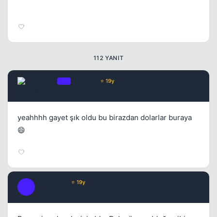
112 YANIT
Chorus
OP
Yönetici
⭐ 19y
17 yil once
#2
yeahhhh gayet şık oldu bu birazdan dolarlar buraya
😄
Black Rain
⭐ 19y
B
17 yil once
#3