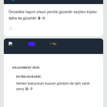
Öncelikle hayırlı olsun yenilik güzeldir seçilen kişiler
daha da güzeldir 🍿 🍺
Chorus
OP
Yönetici
⭐ 19y
17 yil once
#18
hemen bakıyorum kuzum gördüm de işim vardı
sorry 😄 :P