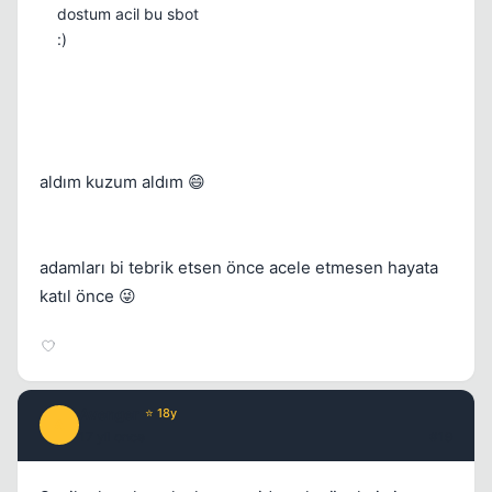
dostum acil bu sbot
:)
aldım kuzum aldım 😄
adamları bi tebrik etsen önce acele etmesen hayata
katıl önce 😜
Avenger
⭐ 18y
A
17 yil once
#19