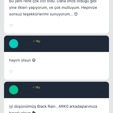
Bu yeni renk çok cici oldu. Daha önce olduğu gibi
yine ilkleri yaşıyorum, ve çok mutluyum. Hepinize
sonsuz teşekkürlerimi sunuyorum... 😊
Kapat
EmmaW
⭐ 19y
E
17 yil once
#4
hayırlı olsun 😄
Kapat
DuLGeR
⭐ 18y
D
17 yil once
#5
iyi düşünülmüş Black Rain , ARK0 arkadaşlarımıza
hayırlı olsun 🎭