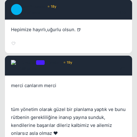
JawBreaker
⭐ 18y
J
17 yil once
#10
Hepimize hayırlı,uğurlu olsun. 🍺
Chorus
OP
Yönetici
⭐ 19y
17 yil once
#11
merci canlarım merci
tüm yönetim olarak güzel bir planlama yaptık ve bunu
rütbenin gerekliliğine inanıp yayına sunduk,
kendilerine başarılar dileriz kalbimiz ve ailemiz
onlarsız asla olmaz ❤️