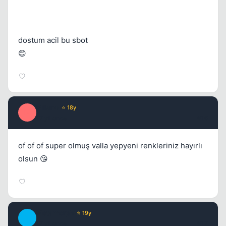
dostum acil bu sbot
😊
Milano
⭐ 18y
M
17 yil once
#16
of of of super olmuş valla yepyeni renkleriniz hayırlı
olsun 😘
Metamorph
⭐ 19y
M
17 yil once
#17