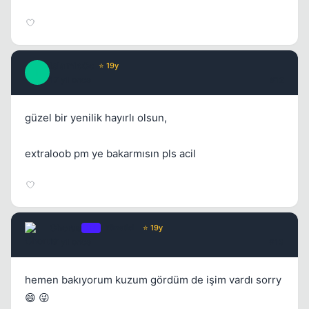
IslamicCc
⭐ 19y
I
17 yil once
#12
güzel bir yenilik hayırlı olsun,
extraloob pm ye bakarmısın pls acil
Chorus
OP
Yönetici
⭐ 19y
17 yil once
#13
hemen bakıyorum kuzum gördüm de işim vardı sorry
😄 😜