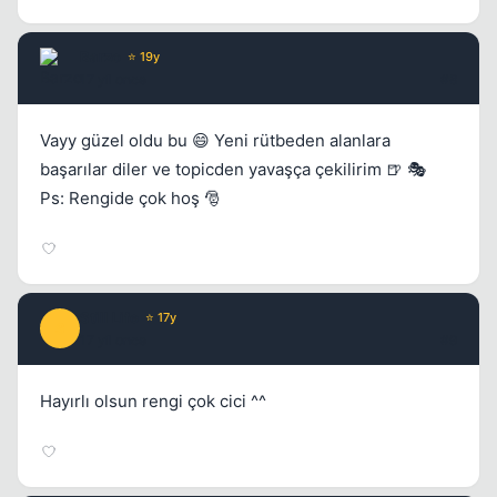
Barzo
⭐ 19y
17 yil once
#8
Vayy güzel oldu bu 😄 Yeni rütbeden alanlara
başarılar diler ve topicden yavaşça çekilirim 🍺 🎭
Ps: Rengide çok hoş 🎅
Still Life
⭐ 17y
S
17 yil once
#9
Hayırlı olsun rengi çok cici ^^