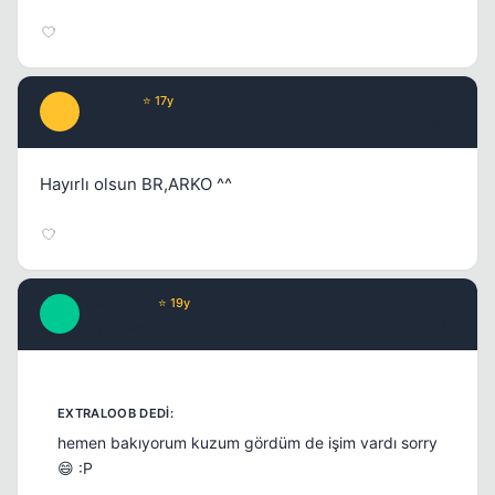
Larxene
⭐ 17y
L
17 yil once
#14
Hayırlı olsun BR,ARKO ^^
IslamicCc
⭐ 19y
I
17 yil once
#15
hemen bakıyorum kuzum gördüm de işim vardı sorry
😄 :P