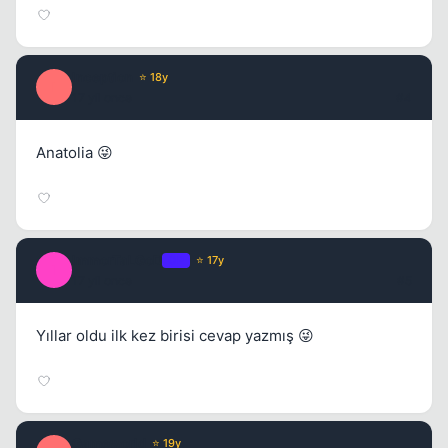
Inception
⭐ 18y
I
17 yil once
#4
Anatolia 😜
ImmorTaLGoD
OP
⭐ 17y
I
17 yil once
#5
Yıllar oldu ilk kez birisi cevap yazmış 😜
Gameworld
⭐ 19y