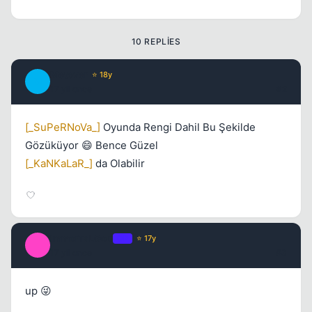
10 REPLIES
Metover
⭐ 18y
M
17 yil once
#2
Kapat
[_SuPeRNoVa_]
Oyunda Rengi Dahil Bu Şekilde
Gözüküyor 😄 Bence Güzel
[_KaNKaLaR_]
da Olabilir
ImmorTaLGoD
OP
⭐ 17y
I
17 yil once
#3
up 😜