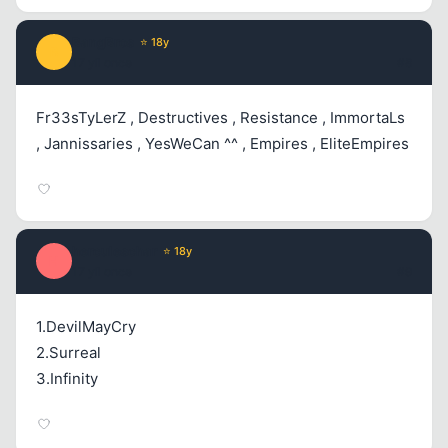
BangBros
⭐ 18y
B
17 yil once
#8
Fr33sTyLerZ , Destructives , Resistance , ImmortaLs
, Jannissaries , YesWeCan ^^ , Empires , EliteEmpires
herculeschar
⭐ 18y
H
17 yil once
#9
1.DevilMayCry
2.Surreal
3.Infinity