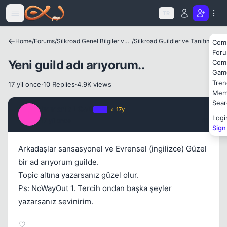
Icerige atla
TR
Home
/
Forums
/
Silkroad Genel Bilgiler ve Update Bilgileri
/
Silkroad Guildler ve Tanıtımları
Com
For
Yeni guild adı arıyorum..
Com
Gam
Tren
17 yil once
·
10 Replies
·
4.9K views
Kapat
Mem
Sear
ImmorTaLGoD
OP
⭐ 17y
I
Logi
17 yil once
#1
Sign
Arkadaşlar sansasyonel ve Evrensel (ingilizce) Güzel
bir ad arıyorum guilde.
Topic altına yazarsanız güzel olur.
Ps: NoWayOut 1. Tercih ondan başka şeyler
Kapat
yazarsanız sevinirim.