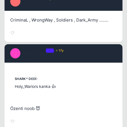
G
17 yil once
#6
CriminaL , WrongWay , Soldiers , Dark_Army ........
ImmorTaLGoD
OP
⭐ 17y
I
17 yil once
#7
Holy_Wariors kanka 👍
Özenti noob 😈