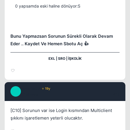
0 yapsamda eski haline dönüyor:S
Bunu Yapmazsan Sorunun Sürekli Olarak Devam
Eder .. Kaydet Ve Hemen Sbotu Aç 👍
EXL | SRO | İŞKOLİK
fener1907
⭐ 19y
F
17 yil once
#12
[C10] Sorunun var ise Login kısmından Multiclient
şıkkını işaretlemen yeterli olucaktır.