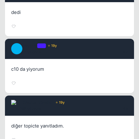
dedi
ycyycy
OP
⭐ 19y
Y
17 yil once
#7
c10 da yiyorum
Chorus
Yönetici
⭐ 19y
17 yil once
#8
diğer topicte yanıtladım.