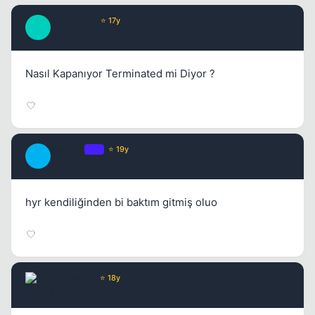
By_DaDaS
⭐ 17y
B
17 yil once
#2
Nasıl Kapanıyor Terminated mi Diyor ?
ycyycy
OP
⭐ 19y
Y
17 yil once
#3
hyr kendiliğinden bi baktım gitmiş oluo
Kapat
Toxicated
⭐ 18y
17 yil once
#4