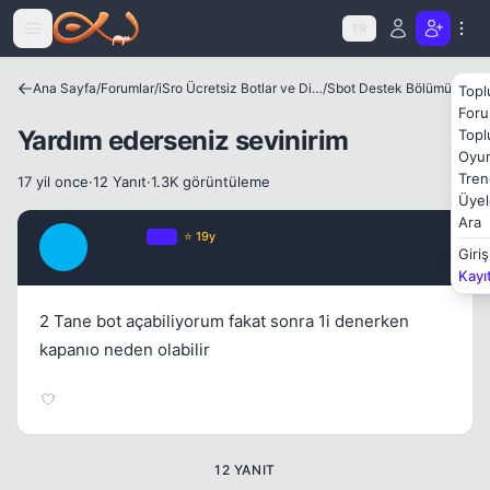
Icerige atla
TR
Ana Sayfa
/
Forumlar
/
iSro Ücretsiz Botlar ve Diğer Programlar
/
Sbot Destek Bölümü
Topl
Foru
Yardım ederseniz sevinirim
Topl
Oyun
Kapat
Tren
17 yil once
·
12 Yanıt
·
1.3K görüntüleme
Üyel
Ara
ycyycy
OP
⭐ 19y
Y
Giriş
17 yil once
#1
Kayı
2 Tane bot açabiliyorum fakat sonra 1i denerken
kapanıo neden olabilir
Kapat
12 YANIT