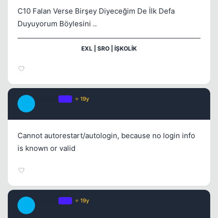
C10 Falan Verse Birşey Diyeceğim De İlk Defa
Duyuyorum Böylesini ..
Kapat
EXL | SRO | İŞKOLİK
ycyycy
OP
⭐ 19y
Y
17 yil once
#5
Cannot autorestart/autologin, because no login info
is known or valid
ycyycy
OP
⭐ 19y
Y
17 yil once
#6