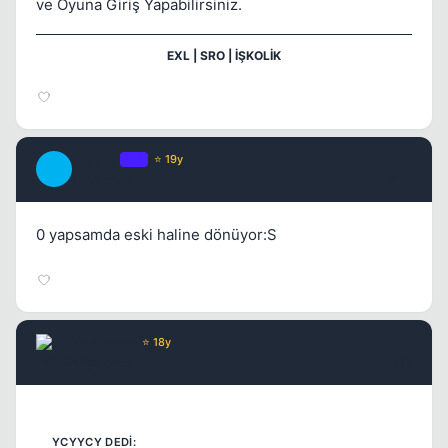
ve Oyuna Giriş Yapabilirsiniz.
EXL | SRO | İŞKOLİK
ycyycy
OP
⭐ 19y
Y
17 yil once
#10
0 yapsamda eski haline dönüyor:S
Toxicated
⭐ 18y
17 yil once
#11