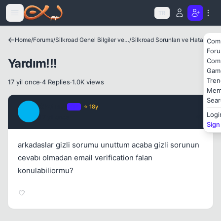
Icerige atla
TR
Home
/
Forums
/
Silkroad Genel Bilgiler ve Update Bilgileri
/
Silkroad Sorunları ve Hataları
Com
For
Yardım!!!
Com
Gam
Tren
17 yil once
·
4 Replies
·
1.0K views
Mem
Kapat
Sear
2hoT4U
OP
⭐ 18y
2
Logi
17 yil once
#1
Sign
arkadaslar gizli sorumu unuttum acaba gizli sorunun
cevabı olmadan email verification falan
konulabiliormu?