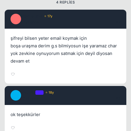
4 REPLIES
silkroadlife
⭐ 17y
S
17 yil once
#2
şifreyi bilsen yeter email koymak için
boşa uraşma derim g.s bilmiyosun işe yaramaz char
yok zevkine oynuyorum satmak için deyil diyosan
devam et
2hoT4U
OP
⭐ 18y
2
17 yil once
#3
ok teşekkürler