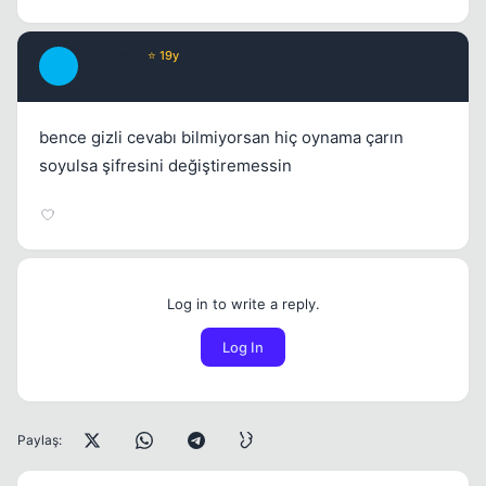
Marinero
⭐ 19y
M
17 yil once
#4
bence gizli cevabı bilmiyorsan hiç oynama çarın
soyulsa şifresini değiştiremessin
Log in to write a reply.
Log In
Paylaş: