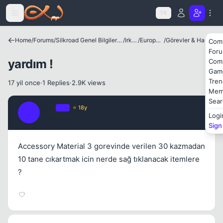
Icerige atla
TR
Home
/
Forums
/
Silkroad Genel Bilgiler ve Update Bilgileri
/
Irklar
/
European
/
Görevler & Haritalar
Com
For
yardım !
Com
Gam
Tren
17 yil once
·
1 Replies
·
2.9K views
Mem
Sear
GNR
OP
⭐ 18y
G
Logi
17 yil once
#1
Sign
Accessory Material 3 gorevinde verilen 30 kazmadan
10 tane cıkartmak icin nerde sağ tıklanacak itemlere
?