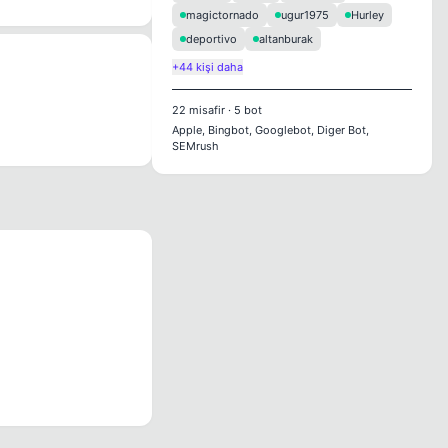
magictornado
ugur1975
Hurley
deportivo
altanburak
+44 kişi daha
22
misafir
·
5
bot
Apple, Bingbot, Googlebot, Diger Bot,
SEMrush