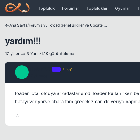
Icerige atla
Topluluk
Forumlar
Topluluklar
Oyunlar
T
Ana Sayfa
/
Forumlar
/
Silkroad Genel Bilgiler ve Update Bilgileri
yardım!!!
17 yil once
·
3 Yanıt
·
1.1K görüntüleme
allstar276
OP
⭐ 18y
A
17 yil once
loader iptal olduya arkadaslar smdi loader kullanırken b
hatayı verıyorve chara tam grecek zman dc verıyo napm