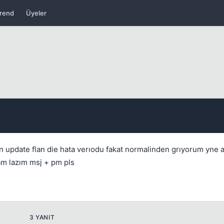
rend
Üyeler
Kapat
en update flan die hata verıodu fakat normalinden grıyorum yne 
am lazım msj + pm pls
Kapat
3 YANIT