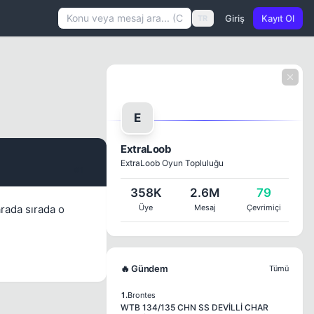
Giriş
Kayıt Ol
TR
E
ExtraLoob
ExtraLoob Oyun Topluluğu
#1
358K
2.6M
79
arada sırada o
Üye
Mesaj
Çevrimiçi
🔥 Gündem
Tümü
1.
Brontes
WTB 134/135 CHN SS DEVİLLİ CHAR