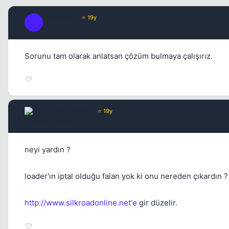
StormHero
⭐ 19y
S
17 yil once
Sorunu tam olarak anlatsan çözüm bulmaya çalışırız.
Chorus
Yönetici
⭐ 19y
17 yil once
neyi yardın ?
loader'ın iptal olduğu falan yok ki onu nereden çıkardın ?
http://www.silkroadonline.net'e
gir düzelir.