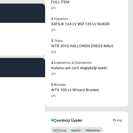
FULL İTEM
1
#2
2.
Hyperion
SATILIK 134 LV WİZ 135 LV NUKER
1
3.
Theia
WTB 2010 HALLOWEN DRESS MALE
2
4.
İstekleriniz & Önerileriniz
Kullancı adı (url) değişikliği talebi
#3
1
5.
Brontes
WTS 109 Lv Wizard Brontes
1
Çevrimiçi Üyeler
79 kişi
Chorus
asiltr
Rebellen