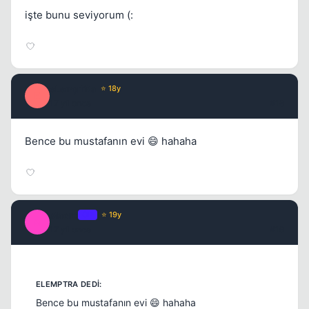
işte bunu seviyorum (:
eLempTRa
⭐ 18y
E
17 yil once
#18
Bence bu mustafanın evi 😄 hahaha
Macro
OP
⭐ 19y
M
17 yil once
#19
Bence bu mustafanın evi 😄 hahaha