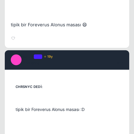
tipik bir Foreverus Alonus masası 😄
Macro
OP
⭐ 19y
M
17 yil once
#17
tipik bir Foreverus Alonus masası :D