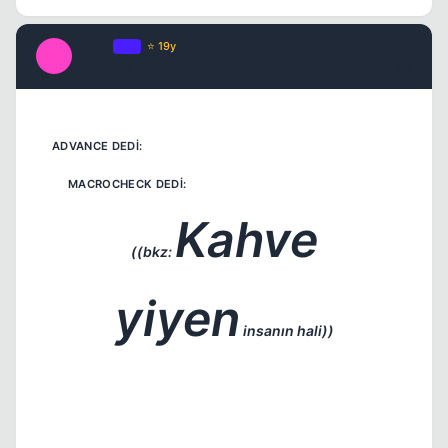
Macro
OP
⭐ 19y
M
17 yil once
#3
Kapat
Kahve
((bkz:
yiyen
insanın hali))