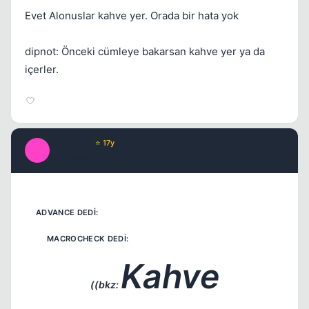
Evet Alonuslar kahve yer. Orada bir hata yok
dipnot: Önceki cümleye bakarsan kahve yer ya da
içerler.
volkanka
⭐ 17y
V
17 yil once
#4
Kahve
((bkz: