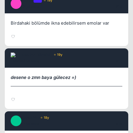
Macro
OP
⭐ 19y
M
17 yil once
#14
Birdahaki bölümde ikna edebilirsem emolar var
Rewind
Yönetici
⭐ 19y
17 yil once
#15
desene o zmn baya gülecez =)
ChrsNYC
⭐ 18y
C
17 yil once
#16