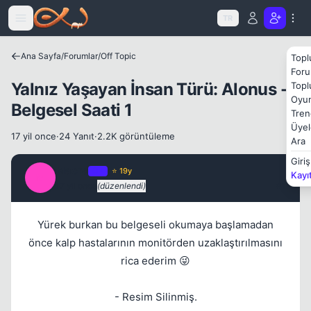
Icerige atla
TR
Kapat
Ana Sayfa
/
Forumlar
/
Off Topic
Topl
Foru
Yalnız Yaşayan İnsan Türü: Alonus -
Topl
Oyun
Belgesel Saati 1
Tren
Üyel
17 yil once
·
24 Yanıt
·
2.2K görüntüleme
Ara
Kapat
Giriş
Macro
OP
⭐ 19y
Kayı
M
17 yil once
(düzenlendi)
#1
Yürek burkan bu belgeseli okumaya başlamadan
önce kalp hastalarının monitörden uzaklaştırılmasını
rica ederim 😜
- Resim Silinmiş.