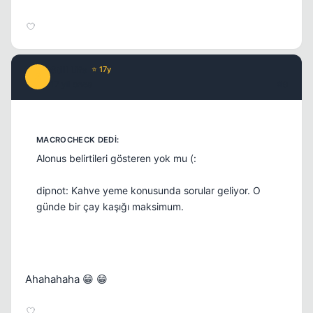
Still Life
⭐ 17y
S
17 yil once
#9
Alonus belirtileri gösteren yok mu (:
dipnot: Kahve yeme konusunda sorular geliyor. O
günde bir çay kaşığı maksimum.
Ahahahaha 😁 😁