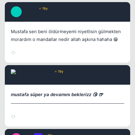
Caprice
⭐ 19y
C
17 yil once
#12
Mustafa sen beni öldürmeyemi niyetlisin gülmekten
morardım o mandallar nedir allah aşkına hahaha 😁
Rewind
Yönetici
⭐ 19y
17 yil once
#13
mustafa süper ya devamını beklerizz 😘 🍺