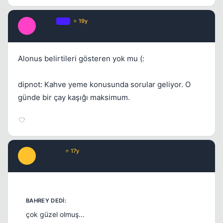
Macro
OP
⭐ 19y
M
17 yil once
#7
Alonus belirtileri gösteren yok mu (:
dipnot: Kahve yeme konusunda sorular geliyor. O
günde bir çay kaşığı maksimum.
Still Life
⭐ 17y
S
17 yil once
#8
çok güzel olmuş...