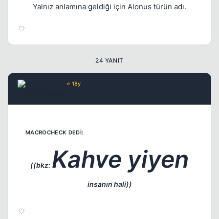
Yalnız anlamına geldiği için Alonus türün adı.
24 YANIT
Advance
⭐ 18y
17 yil once
#2
Kapat
Kahve yiyen
((bkz:
insanın hali))