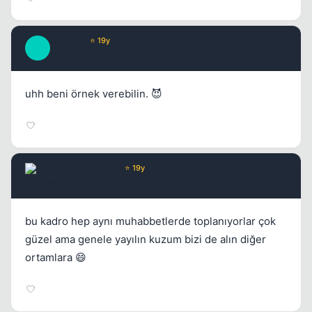
Caprice
⭐ 19y
C
17 yil once
#10
uhh beni örnek verebilin. 😈
Chorus
Yönetici
⭐ 19y
17 yil once
#11
bu kadro hep aynı muhabbetlerde toplanıyorlar çok
güzel ama genele yayılın kuzum bizi de alın diğer
ortamlara 😄