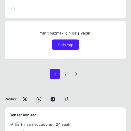
Yanıt yazmak için giriş yapın.
Giriş Yap
1
2
Paylaş:
Benzer Konular
(๏̯͡๏ ) İnsan vücudunun 24 saati