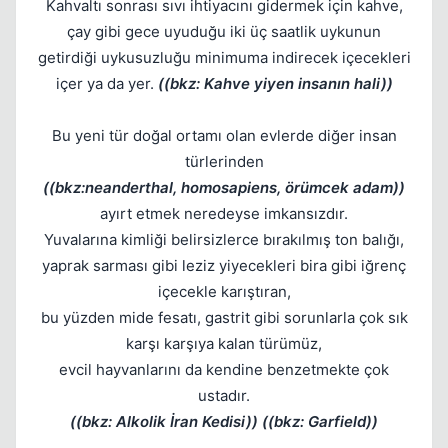
Kahvaltı sonrası sıvı ihtiyacını gidermek için kahve,
çay gibi gece uyuduğu iki üç saatlik uykunun
getirdiği uykusuzluğu minimuma indirecek içecekleri
içer ya da yer.
((bkz: Kahve yiyen insanın hali))
Bu yeni tür doğal ortamı olan evlerde diğer insan
türlerinden
Kapat
((bkz:neanderthal, homosapiens, örümcek adam))
ayırt etmek neredeyse imkansızdır.
Yuvalarına kimliği belirsizlerce bırakılmış ton balığı,
yaprak sarması gibi leziz yiyecekleri bira gibi iğrenç
içecekle karıştıran,
bu yüzden mide fesatı, gastrit gibi sorunlarla çok sık
karşı karşıya kalan türümüz,
evcil hayvanlarını da kendine benzetmekte çok
Kapat
ustadır.
((bkz: Alkolik İran Kedisi)) ((bkz: Garfield))