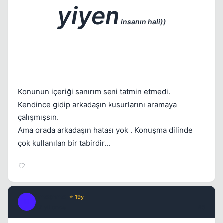
yiyen
insanın hali))
Konunun içeriği sanırım seni tatmin etmedi.
Kendince gidip arkadaşın kusurlarını aramaya
çalışmışsın.
Ama orada arkadaşın hatası yok . Konuşma dilinde
çok kullanılan bir tabirdir...
hmzsnmz
⭐ 19y
H
17 yil once
#5