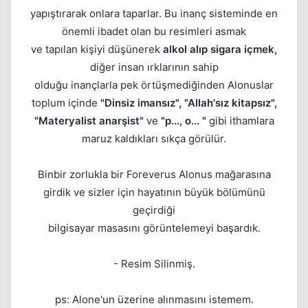
yapıştırarak onlara taparlar. Bu inanç sisteminde en
önemli ibadet olan bu resimleri asmak
ve tapılan kişiyi düşünerek
alkol alıp sigara içmek,
diğer insan ırklarının sahip
Kapat
olduğu inançlarla pek örtüşmediğinden Alonuslar
toplum içinde
"Dinsiz imansız", "Allah'sız kitapsız",
"Materyalist anarşist"
ve
"p..., o... "
gibi ithamlara
maruz kaldıkları sıkça görülür.
Binbir zorlukla bir Foreverus Alonus mağarasına
girdik ve sizler için hayatının büyük bölümünü
Kapat
geçirdiği
bilgisayar masasını görüntelemeyi başardık.
- Resim Silinmiş.
ps: Alone'un üzerine alınmasını istemem.