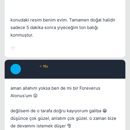
konudaki resim benim evim. Tamamen doğal halidir
sadece 5 dakika sonra yiyeceğim ton balığı
konmuştur.
TwiLighT
⭐ 18y
T
17 yil once
#20
aman allahım yoksa ben de mi bir Foreverus
Alonus'um 😜
değilsem de o tarafa doğru kayıyorum galiba 😁
düşünce çok güzel, anlatım çok güzel. o zaman bize
de devamını istemek düşer 🎅