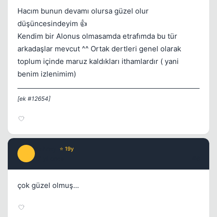
Hacım bunun devamı olursa güzel olur
düşüncesindeyim 👍
Kendim bir Alonus olmasamda etrafımda bu tür
arkadaşlar mevcut ^^ Ortak dertleri genel olarak
toplum içinde maruz kaldıkları ithamlardır ( yani
benim izlenimim)
[ek #12654]
bahrey
⭐ 19y
B
17 yil once
#6
çok güzel olmuş...