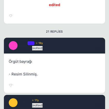
edited
Kapat
21 REPLIES
Macro
OP
⭐ 19y
M
17 yil once
(edited)
#2
Örgüt bayrağı
- Resim Silinmiş.
Still Life
⭐ 17y
S
17 yil once
(edited)
#3