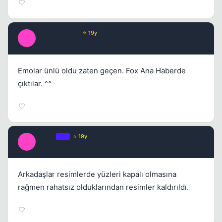
OneEyedJack
⭐ 19y
O
17 yil once
#18
Emolar ünlü oldu zaten geçen. Fox Ana Haberde
çıktılar. ^^
Macro
OP
⭐ 19y
M
17 yil once
#19
Arkadaşlar resimlerde yüzleri kapalı olmasına
rağmen rahatsız olduklarından resimler kaldırıldı.