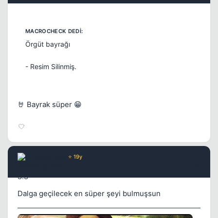
Örgüt bayrağı
- Resim Silinmiş.
🤘 Bayrak süper 😁
Kapat
Saian S.S
⭐ 19y
17 yil once
#4
Dalga geçilecek en süper şeyi bulmuşsun