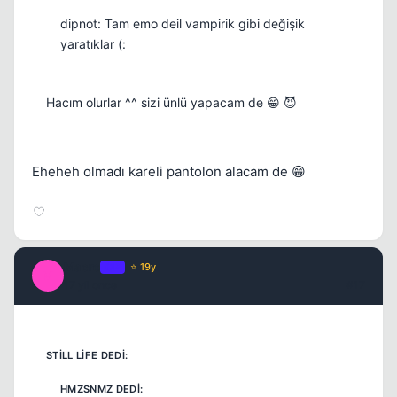
dipnot: Tam emo deil vampirik gibi değişik
yaratıklar (:
Hacım olurlar ^^ sizi ünlü yapacam de 😁 😈
Eheheh olmadı kareli pantolon alacam de 😁
Macro
OP
⭐ 19y
M
17 yil once
#17