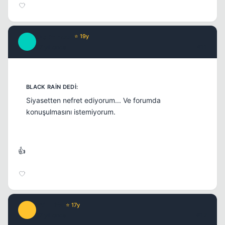
Old School
⭐ 19y
O
17 yil once
#11
Siyasetten nefret ediyorum... Ve forumda
konuşulmasını istemiyorum.
👍
Still Life
⭐ 17y
S
17 yil once
#12