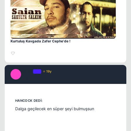
Kapat
Kurtuluş Kavgada Zafer Cephe'de !
Macro
OP
⭐ 19y
M
17 yil once
#5
Kapat
Dalga geçilecek en süper şeyi bulmuşsun