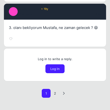
OneEyedJack
⭐ 19y
O
17 yil once
#20
3. olanı bekliyorum Mustafa, ne zaman gelecek ? 😄
Log in to write a reply.
Log In
1
2