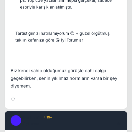
ps: Topicde yazılanların hepsi gerçektir, sadece
espriyle karışık anlatılmıştır.
Tartıştığımızı hatırlamıyorum 😉 + güzel örgütmüş
takılın kafanıza göre 😘 İyi Forumlar
Biz kendi sahip olduğumuz görüşle dahi dalga
geçebilirken, senin yıkılmaz normların varsa bir şey
diyemem.
Black Rain
⭐ 19y
B
17 yil once
#9