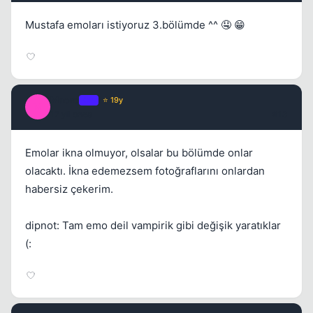
Mustafa emoları istiyoruz 3.bölümde ^^ 🤤 😁
Macro
OP
⭐ 19y
M
17 yil once
#13
Emolar ikna olmuyor, olsalar bu bölümde onlar
olacaktı. İkna edemezsem fotoğraflarını onlardan
habersiz çekerim.
dipnot: Tam emo deil vampirik gibi değişik yaratıklar
(: