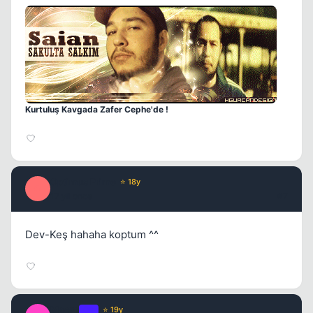
Kurtuluş Kavgada Zafer Cephe'de !
Optimus Prime
⭐ 18y
O
17 yil once
#7
Dev-Keş hahaha koptum ^^
Macro
OP
⭐ 19y