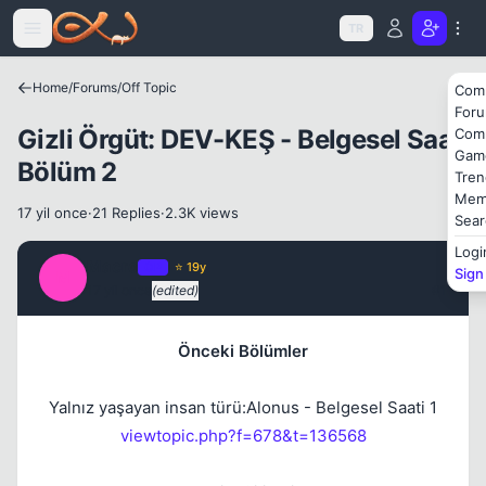
Icerige atla
TR
Home
/
Forums
/
Off Topic
Com
For
Gizli Örgüt: DEV-KEŞ - Belgesel Saati
Com
Gam
Bölüm 2
Tren
Mem
17 yil once
·
21 Replies
·
2.3K views
Kapat
Sear
Logi
Macro
OP
⭐ 19y
Sign
M
17 yil once
(edited)
#1
Önceki Bölümler
Yalnız yaşayan insan türü:Alonus - Belgesel Saati 1
Kapat
viewtopic.php?f=678&t=136568