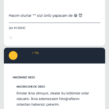
Hacım olurlar ^^ sizi ünlü yapacam de 😁 😈
[ek #12654]
Still Life
⭐ 17y
S
17 yil once
#16
Emolar ikna olmuyor, olsalar bu bölümde onlar
olacaktı. İkna edemezsem fotoğraflarını
onlardan habersiz çekerim.