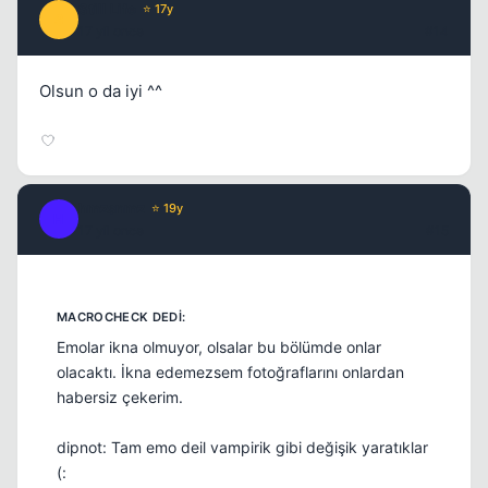
Still Life
⭐ 17y
S
17 yil once
#14
Olsun o da iyi ^^
hmzsnmz
⭐ 19y
H
17 yil once
#15
Emolar ikna olmuyor, olsalar bu bölümde onlar
olacaktı. İkna edemezsem fotoğraflarını onlardan
habersiz çekerim.
dipnot: Tam emo deil vampirik gibi değişik yaratıklar
(: