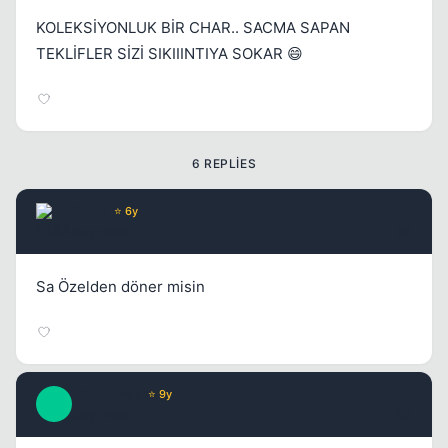
KOLEKSİYONLUK BİR CHAR.. SACMA SAPAN
TEKLİFLER SİZİ SIKIIINTIYA SOKAR 😄
6 REPLIES
PASA
⭐ 6y
5 ay once
#2
Sa Özelden döner misin
altanburak
⭐ 9y
A
5 ay once
#3