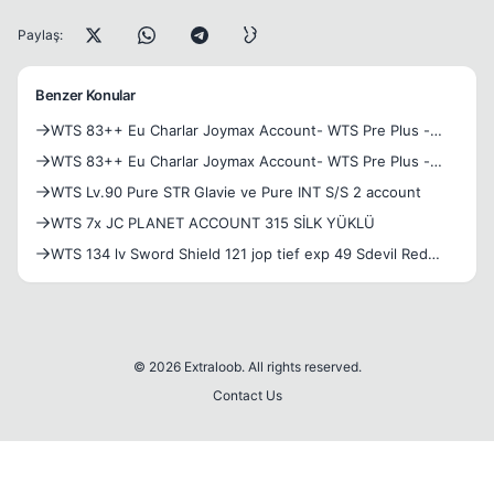
Paylaş:
Benzer Konular
WTS 83++ Eu Charlar Joymax Account- WTS Pre Plus -
WTS Academy Grads
WTS 83++ Eu Charlar Joymax Account- WTS Pre Plus -
WTS Academy Grads
WTS Lv.90 Pure STR Glavie ve Pure INT S/S 2 account
WTS 7x JC PLANET ACCOUNT 315 SİLK YÜKLÜ
WTS 134 lv Sword Shield 121 jop tief exp 49 Sdevil Red
arabian dressli account 4 ay VİP
© 2026 Extraloob. All rights reserved.
Contact Us