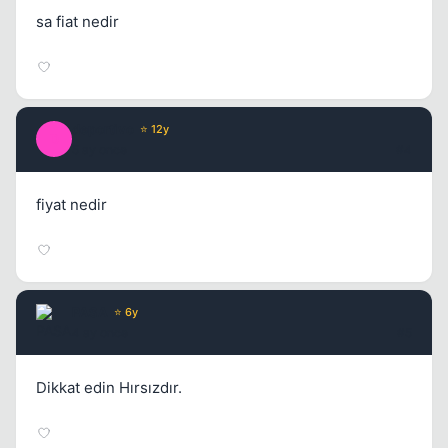
sa fiat nedir
deportivo
⭐ 12y
D
5 ay once
#4
fiyat nedir
PASA
⭐ 6y
4 ay once
#5
Dikkat edin Hırsızdır.