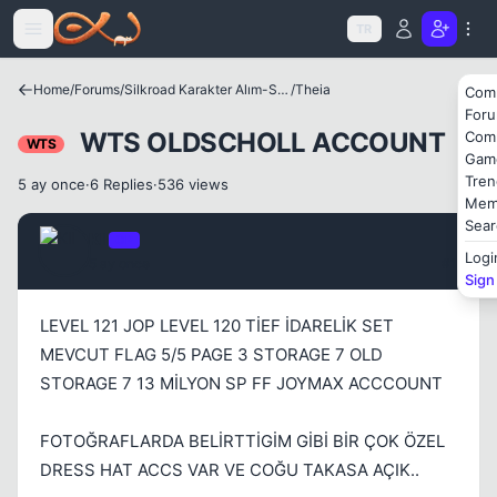
Icerige atla
TR
Home
/
Forums
/
Silkroad Karakter Alım-Satımları
/
Theia
Com
Kapat
For
WTS OLDSCHOLL ACCOUNT
Com
WTS
Gam
Tren
5 ay once
·
6 Replies
·
536 views
Mem
Sear
Kll
OP
Logi
5 ay once
#1
Sign
LEVEL 121 JOP LEVEL 120 TİEF İDARELİK SET
MEVCUT FLAG 5/5 PAGE 3 STORAGE 7 OLD
STORAGE 7 13 MİLYON SP FF JOYMAX ACCCOUNT
Kapat
FOTOĞRAFLARDA BELİRTTİGİM GİBİ BİR ÇOK ÖZEL
DRESS HAT ACCS VAR VE COĞU TAKASA AÇIK..