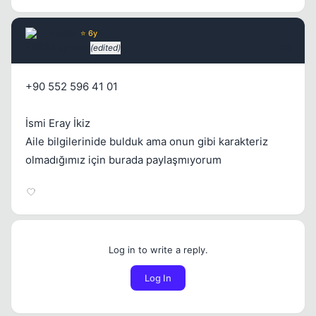
PASA
⭐ 6y
4 ay once
(edited)
#6
+90 552 596 41 01
İsmi Eray İkiz
Aile bilgilerinide bulduk ama onun gibi karakteriz
olmadığımız için burada paylaşmıyorum
Log in to write a reply.
Log In