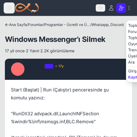
Icerige atla
TR
Ana Sayfa
/
Forumlar
/
Programlar - Ücretli ve Ücretsiz Yazılımlar
/
Whatsapp, Discord
Topl
Foru
Kapat
Windows Messenger'ı Silmek
Topl
Oyun
Tren
17 yil once
·
2 Yanıt
·
2.2K görüntüleme
Üyel
Ara
Hyperion
OP
⭐ 17y
H
Giriş
17 yil once
#1
Kayı
Start (Başlat) | Run (Çalıştır) penceresinde şu
komutu yazınız:
"RunDll32 advpack.dll,LaunchINFSection
%windir%\inf\msmsgs.inf,BLC.Remove"