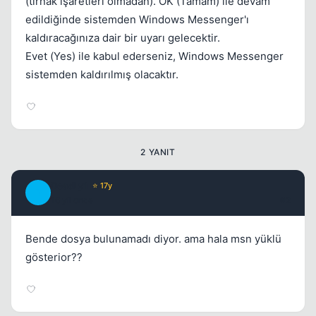
(tırnak işaretleri olmadan). OK (Tamam) ile devam
edildiğinde sistemden Windows Messenger'ı
kaldıracağınıza dair bir uyarı gelecektir.
Evet (Yes) ile kabul ederseniz, Windows Messenger
sistemden kaldırılmış olacaktır.
2 YANIT
DeadLy1
⭐ 17y
D
16 yil once
#2
Bende dosya bulunamadı diyor. ama hala msn yüklü
gösterior??