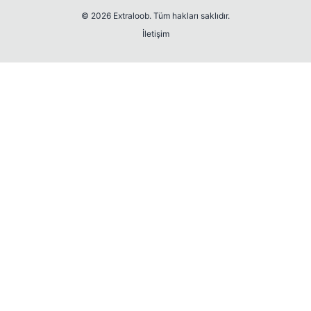
© 2026 Extraloob. Tüm hakları saklıdır.
İletişim
💎