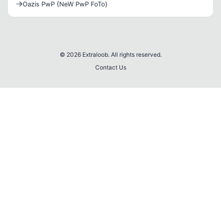
Oazis PwP {NeW PwP FoTo}
© 2026 Extraloob. All rights reserved.
Contact Us