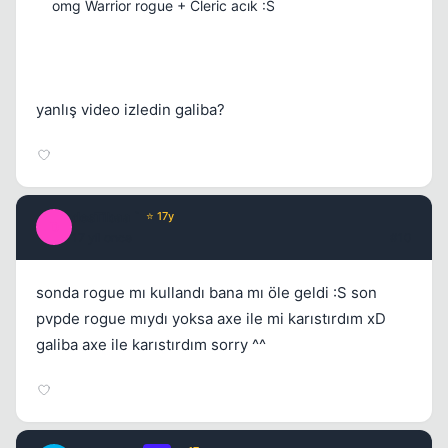
omg Warrior rogue + Cleric acık :S
yanlış video izledin galiba?
desTibaa `
⭐ 17y
D
17 yil once
#10
sonda rogue mı kullandı bana mı öle geldi :S son
pvpde rogue mıydı yoksa axe ile mi karıstırdım xD
galiba axe ile karıstırdım sorry ^^