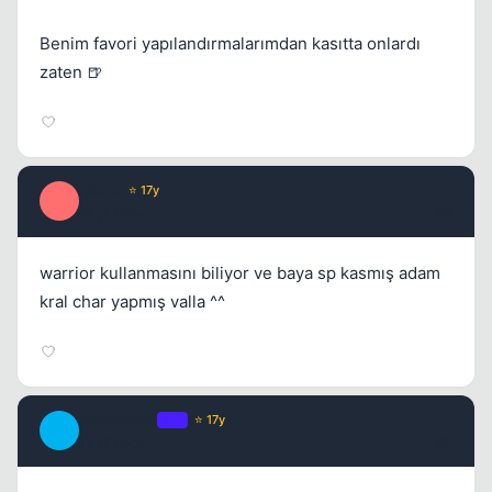
Benim favori yapılandırmalarımdan kasıtta onlardı
zaten 🍺
idiottt
⭐ 17y
I
17 yil once
#6
warrior kullanmasını biliyor ve baya sp kasmış adam
kral char yapmış valla ^^
Kapat
chipshajen
OP
⭐ 17y
C
17 yil once
#7