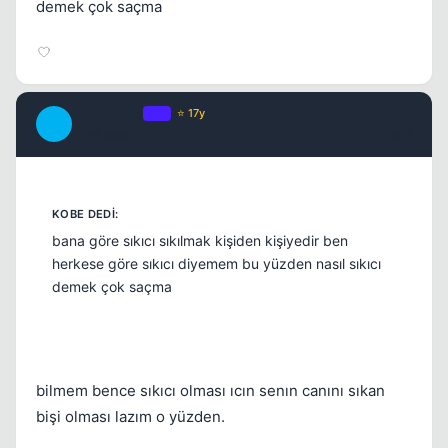
demek çok saçma
chipshajen
OP
⭐ 17y
C
17 yil once
#19
bana göre sıkıcı sıkılmak kişiden kişiyedir ben
herkese göre sıkıcı diyemem bu yüzden nasıl sıkıcı
demek çok saçma
bilmem bence sıkıcı olması ıcın senın canını sıkan
bişi olması lazım o yüzden.