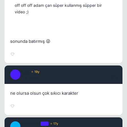
off off off adam çarı süper kullanmış süpper bir
video ;)
sonunda batırmış 😜
Kobe
⭐ 19y
K
17 yil once
#16
ne olursa olsun çok sıkıcı karakter
chipshajen
OP
⭐ 17y
C