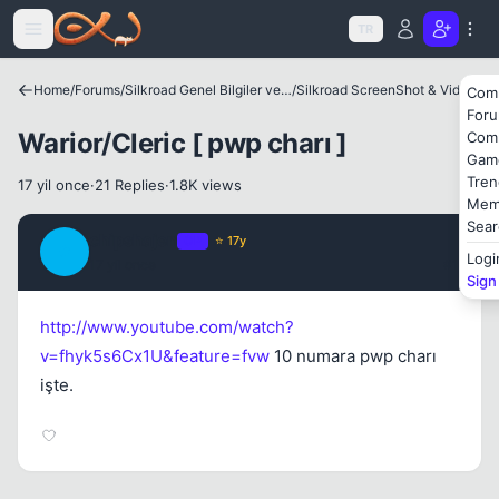
Icerige atla
TR
Home
/
Forums
/
Silkroad Genel Bilgiler ve Update Bilgileri
/
Silkroad ScreenShot & Video
Com
For
Warior/Cleric [ pwp charı ]
Com
Gam
Tren
17 yil once
·
21 Replies
·
1.8K views
Kapat
Mem
Sear
chipshajen
OP
⭐ 17y
C
Logi
17 yil once
#1
Sign
http://www.youtube.com/watch?
v=fhyk5s6Cx1U&feature=fvw
10 numara pwp charı
işte.
Kapat