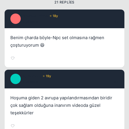
21 REPLIES
Optimus Prime
⭐ 18y
O
17 yil once
#2
Benim çharda böyle-Npc set olmasına rağmen
çoşturuyorum 😆
Kapat
Old School
⭐ 19y
O
17 yil once
#3
Hoşuma giden 2 avrupa yapılandırmasından biridir
çok sağlam olduğuna inanırım videoda güzel
teşekkürler