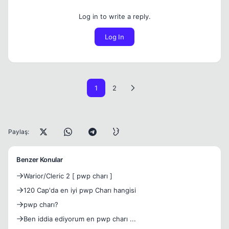
Log in to write a reply.
Log In
1
2
Paylaş:
Benzer Konular
Warior/Cleric 2 [ pwp charı ]
120 Cap'da en iyi pwp Charı hangisi
pwp charı?
Ben iddia ediyorum en pwp charı ...