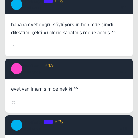
chipshajen
OP
⭐ 17y
C
17 yil once
#11
hahaha evet doğru söylüyorsun benimde şimdi
dikkatımı çekti =) cleric kapatmış roque acmış ^^
desTibaa `
⭐ 17y
D
17 yil once
#12
evet yanılmamısım demek ki ^^
chipshajen
OP
⭐ 17y
C
17 yil once
#13