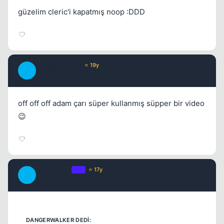
güzelim cleric'i kapatmış noop :DDD
DangerWalker
⭐ 19y
D
17 yil once
#14
off off off adam çarı süper kullanmış süpper bir video
😉
chipshajen
OP
⭐ 17y
C
17 yil once
#15