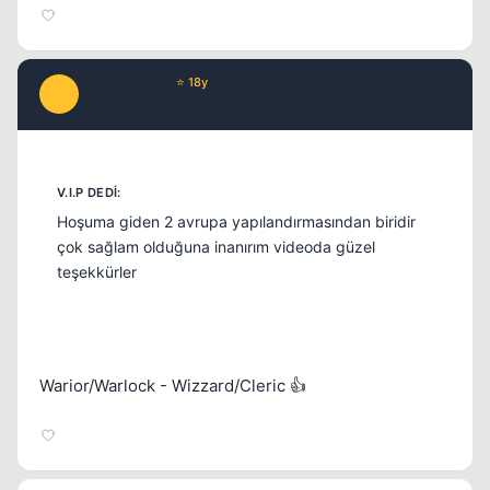
infusserabLe
⭐ 18y
I
17 yil once
#20
Hoşuma giden 2 avrupa yapılandırmasından biridir
çok sağlam olduğuna inanırım videoda güzel
teşekkürler
Warior/Warlock - Wizzard/Cleric 👍