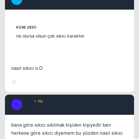
17 yil once
#17
ne olursa olsun çok sıkıcı karakter
nasıl sıkıcı o.O
Kobe
⭐ 19y
K
17 yil once
#18
bana göre sıkıcı sıkılmak kişiden kişiyedir ben
herkese göre sıkıcı diyemem bu yüzden nasıl sıkıcı