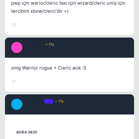
pwp için warior/cleric taxi için wizard/cleric uniq için
tercihim xbow/cleric'dir =)
desTibaa `
⭐ 17y
D
17 yil once
#8
omg Warrior rogue + Cleric acık :S
chipshajen
OP
⭐ 17y
C
17 yil once
#9