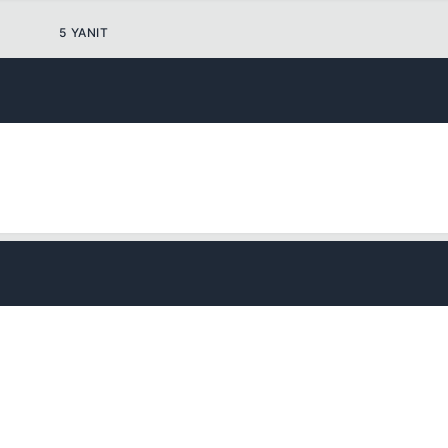
5 YANIT
💎
Mevcut reputation puanın
-
Bounty miktarı