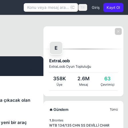
Giriş
Kayıt Ol
TR
E
ExtraLoob
ExtraLoob Oyun Topluluğu
#1
358K
2.6M
63
Üye
Mesaj
Çevrimiçi
ya çıkacak olan
🔥 Gündem
Tümü
1.
Brontes
yeni bir araç
WTB 134/135 CHN SS DEVİLLİ CHAR