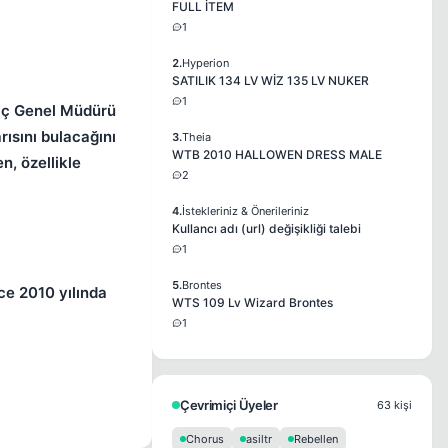
FULL İTEM
1
2.
Hyperion
SATILIK 134 LV WİZ 135 LV NUKER
1
raç Genel Müdürü
rısını bulacağını
3.
Theia
WTB 2010 HALLOWEN DRESS MALE
n, özellikle
2
4.
İstekleriniz & Önerileriniz
Kullancı adı (url) değişikliği talebi
1
5.
Brontes
ce 2010 yılında
WTS 109 Lv Wizard Brontes
1
Çevrimiçi Üyeler
63 kişi
Chorus
asiltr
Rebellen