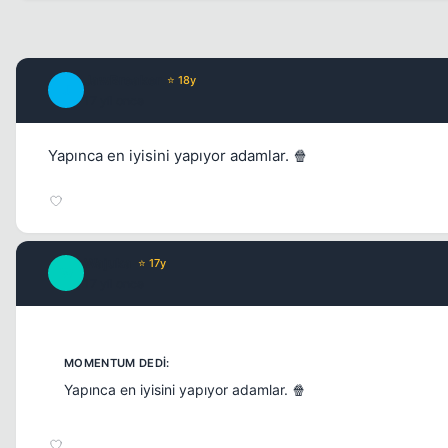
JawBreaker
⭐ 18y
J
17 yil once
Yapınca en iyisini yapıyor adamlar. 🍿
Wajuka
⭐ 17y
W
17 yil once
Yapınca en iyisini yapıyor adamlar. 🍿