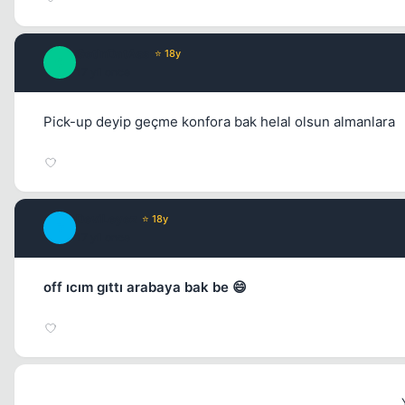
GetInDatAss
⭐ 18y
G
17 yil once
Pick-up deyip geçme konfora bak helal olsun almanlara
DeviLeyez
⭐ 18y
D
17 yil once
off ıcım gıttı arabaya bak be 😄