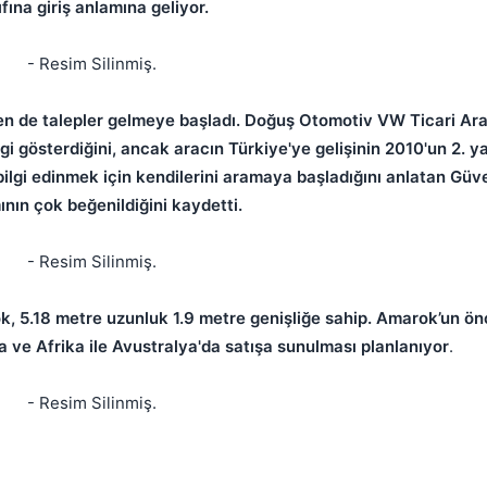
ıfına giriş anlamına geliyor.
Kapat
- Resim Silinmiş.
'den de talepler gelmeye başladı. Doğuş Otomotiv VW Ticari A
 gösterdiğini, ancak aracın Türkiye'ye gelişinin 2010'un 2. ya
ı bilgi edinmek için kendilerini aramaya başladığını anlatan Güve
ının çok beğenildiğini kaydetti.
Kapat
- Resim Silinmiş.
ok, 5.18 metre uzunluk 1.9 metre genişliğe sahip. Amarok’un ön
ve Afrika ile Avustralya'da satışa sunulması planlanıyor
.
- Resim Silinmiş.
Kapat