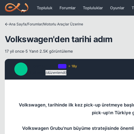
Icerige atla
Topluluk
Forumlar
Topluluklar
Oyunlar
T
Ana Sayfa
/
Forumlar
/
Motorlu Araçlar Üzerine
Volkswagen'den tarihi adım
17 yil once
·
5 Yanıt
·
2.5K görüntüleme
SuperNaturaL
OP
⭐ 18y
S
17 yil once
(düzenlendi)
Volkswagen, tarihinde ilk kez pick-up üretmeye başlı
pick-up'ın Türkiye g
Volkswagen Grubu'nun büyüme stratejisinde önemli 