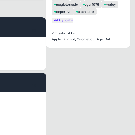
magictornado
ugur1975
Hurley
deportivo
altanburak
+44 kişi daha
#2
7
misafir
·
4
bot
Apple, Bingbot, Googlebot, Diger Bot
#3