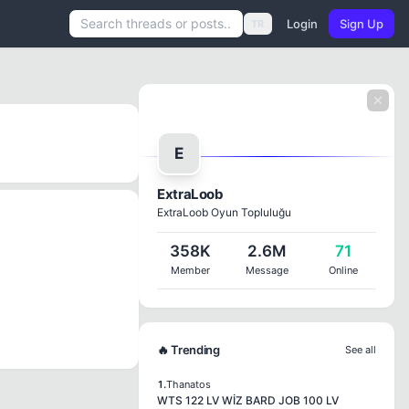
Login
Sign Up
TR
E
ExtraLoob
ExtraLoob Oyun Topluluğu
358K
2.6M
71
Member
Message
Online
🔥 Trending
See all
1.
Thanatos
WTS 122 LV WİZ BARD JOB 100 LV