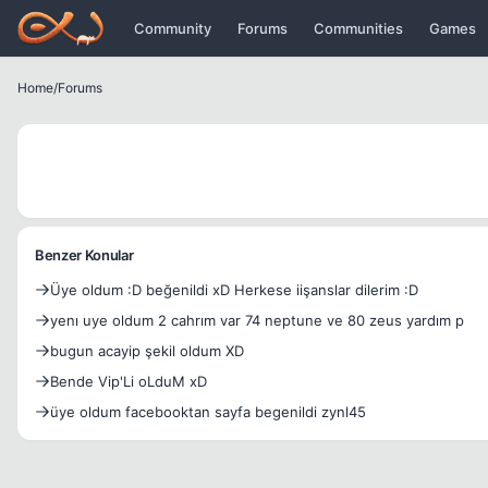
Icerige atla
Community
Forums
Communities
Games
Home
/
Forums
Benzer Konular
Üye oldum :D beğenildi xD Herkese iişanslar dilerim :D
yenı uye oldum 2 cahrım var 74 neptune ve 80 zeus yardım p
bugun acayip şekil oldum XD
Bende Vip'Li oLduM xD
üye oldum facebooktan sayfa begenildi zynl45