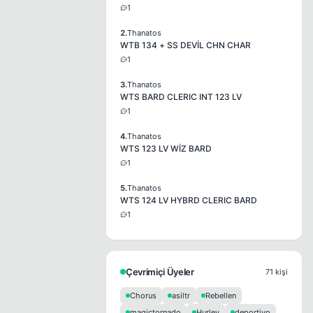
1
2.
Thanatos
WTB 134 + SS DEVİL CHN CHAR
1
3.
Thanatos
WTS BARD CLERIC INT 123 LV
1
4.
Thanatos
WTS 123 LV WİZ BARD
1
5.
Thanatos
WTS 124 LV HYBRD CLERIC BARD
1
Çevrimiçi Üyeler
71 kişi
Chorus
asiltr
Rebellen
magictornado
Hurley
deportivo