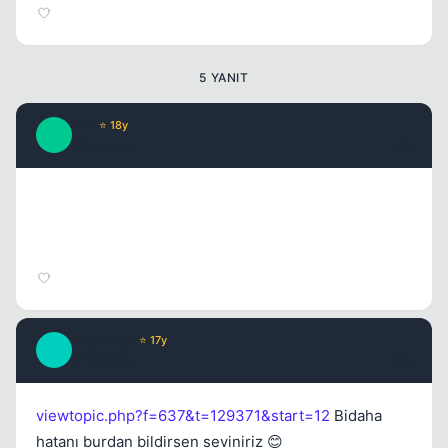
5 YANIT
Pro
⭐ 18y
P
17 yil once
#2
Prophecy
⭐ 17y
P
17 yil once
#3
viewtopic.php?f=637&t=129371&start=12
Bidaha
hatanı burdan bildirsen seviniriz 😊