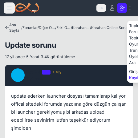
Icerige atla
TR
Ana
Topl
/
Forumlar
/
Diğer Oyunlar
/
Eski Oyunlar
/
Karahan Online
/
Karahan Online Sorunlar & Çözümleri
Sayfa
Foru
Topl
Update sorunu
Oyun
Tren
Üyel
17 yil once
·
5 Yanıt
·
3.4K görüntüleme
Ara
2hoT4U
Giriş
OP
⭐ 18y
2
Kayı
17 yil once
#1
update ederken launcher dosyası tamamlanıp kalıyor
offical sitedeki forumda yazdıına göre düzgün çalışan
Kapat
bi launcher gerekiyomuş bi arkadas upload
edebilirse sevinirim lutfen teşekkür ediyorum
şimdiden