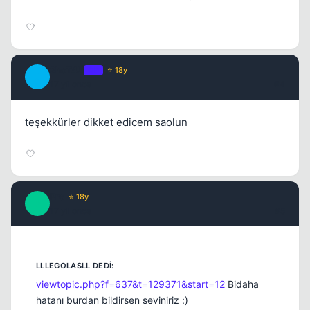
2hoT4U
OP
⭐ 18y
2
17 yil once
#4
teşekkürler dikket edicem saolun
Pro
⭐ 18y
P
17 yil once
#5
viewtopic.php?f=637&t=129371&start=12
Bidaha
hatanı burdan bildirsen seviniriz :)