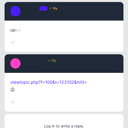
yasin2581
OP
⭐ 19y
Y
17 yil once
#2
up-.-
ImmorTaLGoD
⭐ 17y
I
17 yil once
#3
viewtopic.php?f=100&t=123102&hilit=
😉
Log in to write a reply.