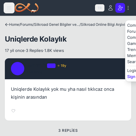
Icerige atla
TR
Home
/
Forums
/
Silkroad Genel Bilgiler ve Update Bilgileri
/
Silkroad Online Bilgi Arşivi
Com
Kapat
For
Uniqlerde Kolaylık
Com
Gam
Tren
17 yil once
·
3 Replies
·
1.8K views
Mem
Sear
yasin2581
OP
⭐ 19y
Y
Logi
17 yil once
#1
Sign
Uniqlerde Kolaylık yok mu yha nasıl tıklıcaz onca
kişinin arasından
3 REPLIES