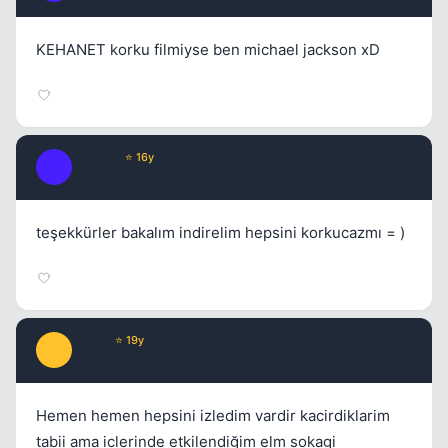
KEHANET korku filmiyse ben michael jackson xD
Yuhhes
⭐ 16y
Y
16 yil once
#9
teşekkürler bakalım indirelim hepsini korkucazmı = )
Prada
⭐ 19y
P
16 yil once
#10
Hemen hemen hepsini izledim vardir kacirdiklarim
tabii ama iclerinde etkilendiğim elm sokagi