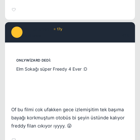
_By_DaDaSsS_
⭐ 17y
_
16 yil once
#15
Elm Sokağı süper Freedy 4 Ever :D
Of bu filmi cok ufakken gece izlemişitim tek başıma
bayağı korkmuştum otobüs bi şeyin üstünde kalıyor
freddy filan cıkıyor ıyyyy. 😜