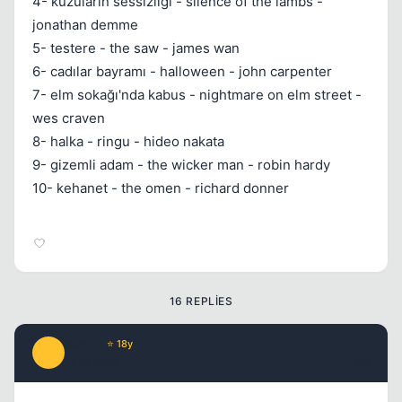
4- kuzuların sessizliği - silence of the lambs -
Kapat
jonathan demme
5- testere - the saw - james wan
6- cadılar bayramı - halloween - john carpenter
7- elm sokağı'nda kabus - nightmare on elm street -
wes craven
8- halka - ringu - hideo nakata
9- gizemli adam - the wicker man - robin hardy
Kapat
10- kehanet - the omen - richard donner
16 REPLIES
ManlY
⭐ 18y
M
17 yil once
#2