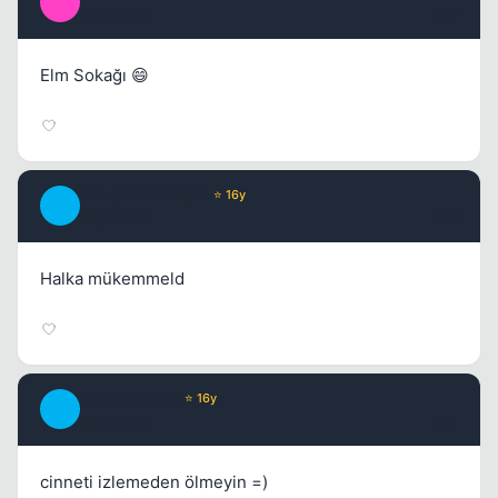
C
16 yil once
#12
Elm Sokağı 😄
DaLqaForSilkroad
⭐ 16y
D
16 yil once
#13
Halka mükemmeld
CaptainAizen
⭐ 16y
C
16 yil once
#14
cinneti izlemeden ölmeyin =)