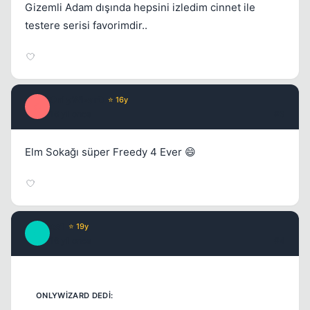
Gizemli Adam dışında hepsini izledim cinnet ile
testere serisi favorimdir..
OnLyWizarD
⭐ 16y
O
Kapat
16 yil once
#3
Elm Sokağı süper Freedy 4 Ever 😄
os1
⭐ 19y
O
16 yil once
#4