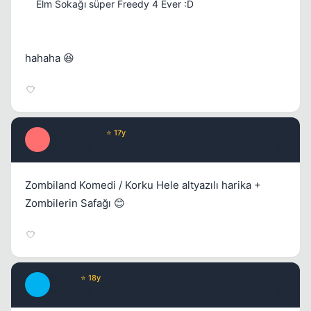
Elm Sokağı süper Freedy 4 Ever :D
hahaha 😆
Kapat
GreenPearL
⭐ 17y
G
16 yil once
#5
Zombiland Komedi / Korku Hele altyazılı harika +
Zombilerin Safağı 😊
Buzzz
⭐ 18y
B
16 yil once
#6