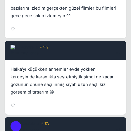
bazılarını izledim gerçekten güzel filmler bu filmleri
gece gece sakın izlemeyin ^^
Advance
⭐ 18y
16 yil once
#7
Halka'yı küçükken annemler evde yokken
kardeşimde karanlıkta seyretmiştik şimdi ne kadar
gözünün önüne saçı inmiş siyah uzun saçlı kız
görsem bi tırsarım 😁
QuoteLife
⭐ 17y
Q
16 yil once
#8