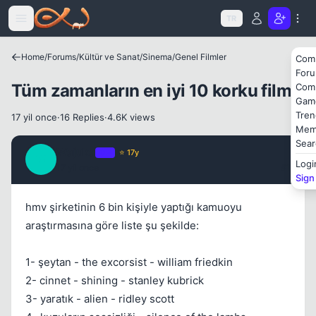
Icerige atla
TR
Home
/
Forums
/
Kültür ve Sanat
/
Sinema
/
Genel Filmler
Com
Kapat
For
Tüm zamanların en iyi 10 korku filmi
Com
Gam
Tren
17 yil once
·
16 Replies
·
4.6K views
Mem
Sear
Wajuka
OP
⭐ 17y
W
Logi
17 yil once
#1
Sign
Kapat
hmv şirketinin 6 bin kişiyle yaptığı kamuoyu
araştırmasına göre liste şu şekilde:
1- şeytan - the excorsist - william friedkin
2- cinnet - shining - stanley kubrick
3- yaratık - alien - ridley scott