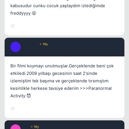
kabusudur cunku cocuk yaştaydım izlediğimde
freddyyyy 😜
CHaKaLL
⭐ 19y
C
16 yil once
#11
Bir filmi koymayı unutmuşlar.Gerçektende beni çok
etkiledi.2009 yılbaşı gecesinin saat 2'sinde
izlemiştim tek başıma ve gerçektende tırsmıştım
kesinlikle herkese tavsiye ederim >>>Paranormal
Activity 😈
cem
⭐ 19y