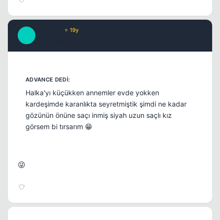
Uprising
⭐ 19y
U
15 yil once
#16
Halka'yı küçükken annemler evde yokken
kardeşimde karanlıkta seyretmiştik şimdi ne kadar
gözünün önüne saçı inmiş siyah uzun saçlı kız
görsem bi tırsarım 😁
😜