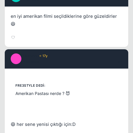
en iyi amerikan filmi seçildiklerine göre güzeldirler
😄
Intimate
⭐ 17y
I
17 yil once
#7
Amerikan Pastası nerde ? 😈
😄 her sene yenisi çıktığı için:D