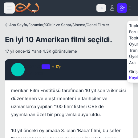
Icerige atla
TR
Ana Sayfa
/
Forumlar
/
Kültür ve Sanat
/
Sinema
/
Genel Filmler
Topl
Foru
En iyi 10 Amerikan filmi seçildi.
Topl
Oyun
Tren
17 yil once
·
12 Yanıt
·
4.3K görüntüleme
Üyel
Ara
Wajuka
OP
⭐ 17y
W
Giriş
17 yil once
#1
Kayı
merikan Film Enstitüsü tarafından 10 yıl sonra ikincisi
Kapat
düzenlenen ve eleştirmenler ile tarihçiler ve
uzmanlarca yapılan '100 film' listesi CBS’de
yayımlanan özel bir programla duyuruldu.
10 yıl önceki oylamada 3. olan 'Baba' filmi, bu sefer