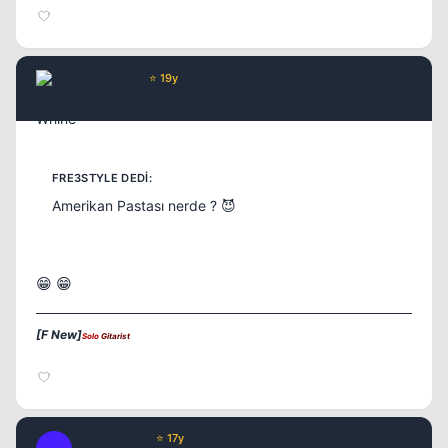
Wax Whine
⭐ 19y
17 yil once
#8
Amerikan Pastası nerde ? 😈
😁 😁
[F New]
Solo
Gitarist
RedSoldiers
⭐ 17y