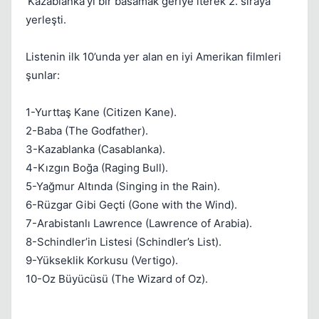
'Kazablanka'yı bir basamak geriye iterek 2. sıraya
yerleşti.
Kapat
Listenin ilk 10’unda yer alan en iyi Amerikan filmleri
şunlar:
1-Yurttaş Kane (Citizen Kane).
2-Baba (The Godfather).
3-Kazablanka (Casablanka).
Kapat
4-Kızgın Boğa (Raging Bull).
5-Yağmur Altında (Singing in the Rain).
6-Rüzgar Gibi Geçti (Gone with the Wind).
7-Arabistanlı Lawrence (Lawrence of Arabia).
8-Schindler’in Listesi (Schindler’s List).
9-Yükseklik Korkusu (Vertigo).
10-Oz Büyücüsü (The Wizard of Oz).
Kapat