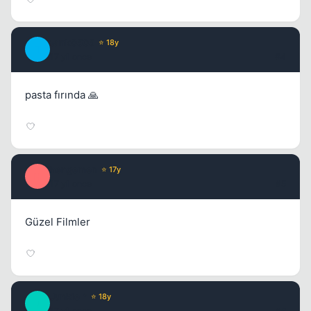
tarık0505
⭐ 18y
T
17 yil once
#4
pasta fırında 🙏
hengemen
⭐ 17y
H
17 yil once
#5
Güzel Filmler
Junkie *
⭐ 18y
J
17 yil once
#6