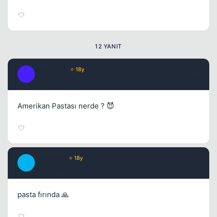
12 YANIT
Fre3sTyLe
Kapat
⭐ 18y
F
17 yil once
#2
Amerikan Pastası nerde ? 😈
tarık0505
⭐ 18y
T
17 yil once
#3
pasta fırında 🙏