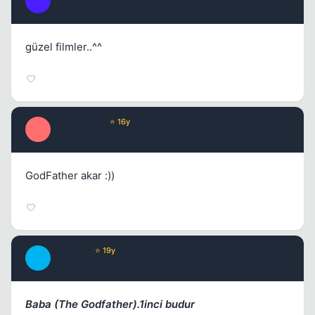
R
16 yil once
#9
güzel filmler..^^
OnLyWizarD
⭐ 16y
O
16 yil once
#10
GodFather akar :))
Absence
⭐ 19y
A
16 yil once
#11
Baba (The Godfather).1inci budur