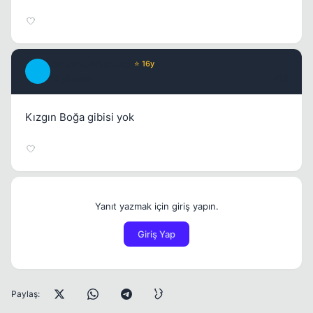
DaLqaForSilkroad
⭐ 16y
D
16 yil once
#12
Kızgın Boğa gibisi yok
Yanıt yazmak için giriş yapın.
Giriş Yap
Paylaş: