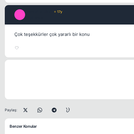
ImmorTaLGoD
⭐ 17y
I
17 yil once
Çok teşekkürler çok yararlı bir konu
Paylaş:
Benzer Konular