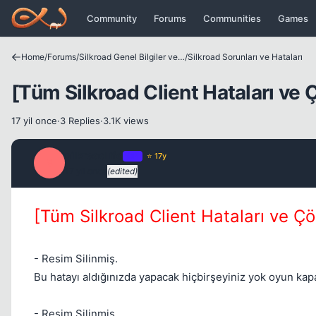
Icerige atla
Community
Forums
Communities
Games
Home
/
Forums
/
Silkroad Genel Bilgiler ve Update Bilgileri
/
Silkroad Sorunları ve Hataları
[Tüm Silkroad Client Hataları ve 
17 yil once
·
3 Replies
·
3.1K views
silkroadlife
OP
⭐ 17y
S
17 yil once
(edited)
[Tüm Silkroad Client Hataları ve Çö
- Resim Silinmiş.
Bu hatayı aldığınızda yapacak hiçbirşeyiniz yok oyun kap
- Resim Silinmiş.