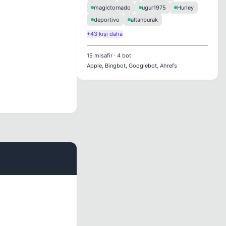
magictornado
ugur1975
Hurley
deportivo
altanburak
+43 kişi daha
15
misafir
·
4
bot
Apple, Bingbot, Googlebot, Ahrefs
#2