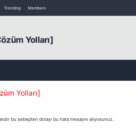
Trending
Members
Çözüm Yolları]
Kapat
züm Yolları]
alıdır bu sebepten dolayı bu hata mesajını alıyosunuz.