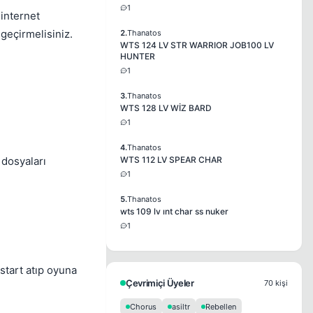
1
 internet
geçirmelisiniz.
2.
Thanatos
WTS 124 LV STR WARRIOR JOB100 LV
HUNTER
1
3.
Thanatos
WTS 128 LV WİZ BARD
1
4.
Thanatos
 dosyaları
WTS 112 LV SPEAR CHAR
1
5.
Thanatos
wts 109 lv ınt char ss nuker
1
estart atıp oyuna
Çevrimiçi Üyeler
70 kişi
Chorus
asiltr
Rebellen