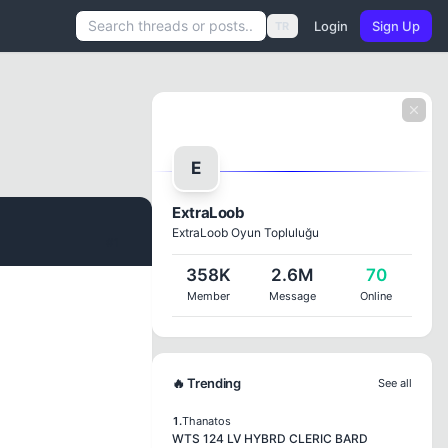
Login
Sign Up
TR
E
ExtraLoob
ExtraLoob Oyun Topluluğu
#1
358K
2.6M
70
Member
Message
Online
🔥 Trending
See all
1.
Thanatos
WTS 124 LV HYBRD CLERIC BARD