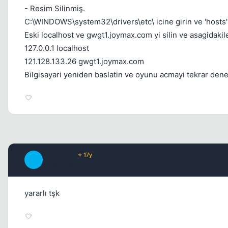
- Resim Silinmiş.
C:\WINDOWS\system32\drivers\etc\ icine girin ve 'hosts' 
Eski localhost ve gwgt1.joymax.com yi silin ve asagidakile
127.0.0.1 localhost
121.128.133.26 gwgt1.joymax.com
Bilgisayari yeniden baslatin ve oyunu acmayi tekrar dene
Reformist
⭐ 17y
R
17 yil once
yararlı tşk