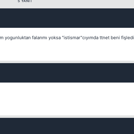
5 YANIT
yogunluktan falanmı yoksa "istismar"cıyımda ttnet beni fişledi
Kapat