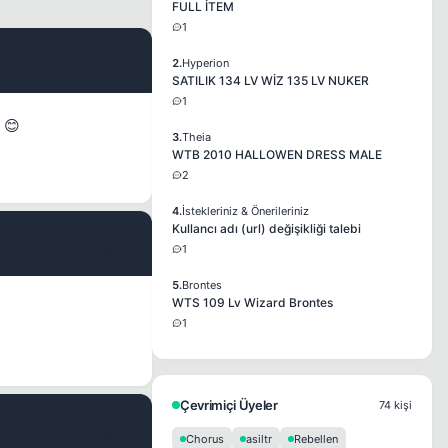
FULL İTEM
1
2.
Hyperion
#2
SATILIK 134 LV WİZ 135 LV NUKER
1
 😊
3.
Theia
WTB 2010 HALLOWEN DRESS MALE
2
4.
İstekleriniz & Önerileriniz
Kullancı adı (url) değişikliği talebi
1
#3
5.
Brontes
WTS 109 Lv Wizard Brontes
1
Çevrimiçi Üyeler
74 kişi
#4
Chorus
asiltr
Rebellen