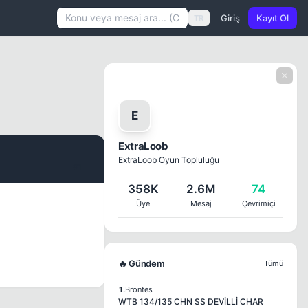
Giriş
Kayıt Ol
TR
E
ExtraLoob
ExtraLoob Oyun Topluluğu
#1
358K
2.6M
74
Üye
Mesaj
Çevrimiçi
🔥 Gündem
Tümü
1.
Brontes
WTB 134/135 CHN SS DEVİLLİ CHAR