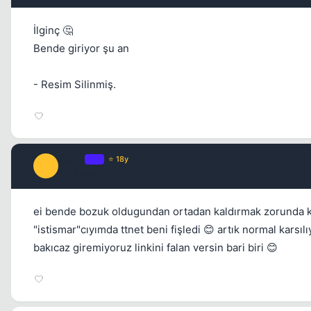
İlginç 🤔
Bende giriyor şu an
- Resim Silinmiş.
Agilla
OP
⭐ 18y
A
17 yil once
ei bende bozuk oldugundan ortadan kaldırmak zorunda kal
"istismar"cıyımda ttnet beni fişledi 😊 artık normal karsı
bakıcaz giremiyoruz linkini falan versin bari biri 😊