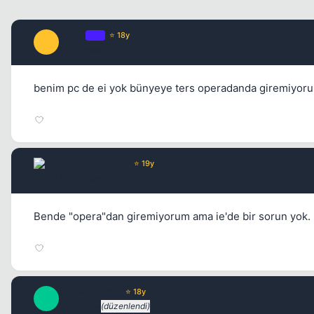
Agilla
OP
⭐ 18y
A
17 yil once
benim pc de ei yok bünyeye ters operadanda giremiyorum 
Chorus
Yönetici
⭐ 19y
17 yil once
Bende "opera"dan giremiyorum ama ie'de bir sorun yok.
SuperNaturaL
⭐ 18y
S
17 yil once
(düzenlendi)