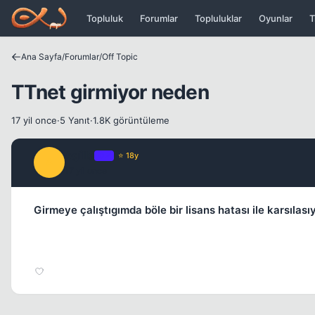
Icerige atla
Topluluk
Forumlar
Topluluklar
Oyunlar
T
Ana Sayfa
/
Forumlar
/
Off Topic
TTnet girmiyor neden
17 yil once
·
5 Yanıt
·
1.8K görüntüleme
Agilla
OP
⭐ 18y
A
17 yil once
Girmeye çalıştıgımda böle bir lisans hatası ile karsıl