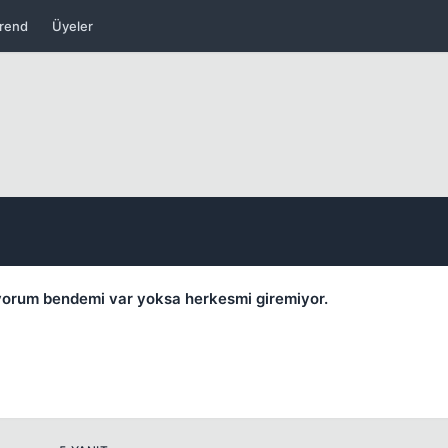
rend
Üyeler
Kapat
asıyorum bendemi var yoksa herkesmi giremiyor.
Kapat