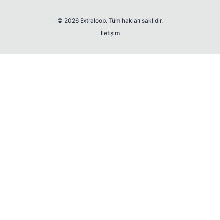
© 2026 Extraloob. Tüm hakları saklıdır.
İletişim
💎