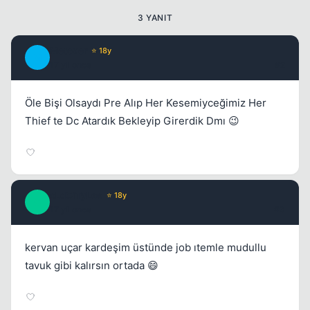
3 YANIT
Metover
⭐ 18y
M
17 yil once
#2
Öle Bişi Olsaydı Pre Alıp Her Kesemiyceğimiz Her
Thief te Dc Atardık Bekleyip Girerdik Dmı 😉
oLdCiTyLee
⭐ 18y
O
17 yil once
#3
kervan uçar kardeşim üstünde job ıtemle mudullu
tavuk gibi kalırsın ortada 😄