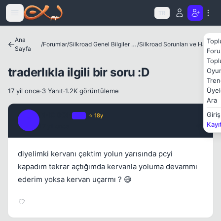
Icerige atla
TR
Ana
Topl
/
Forumlar
/
Silkroad Genel Bilgiler ve Update Bilgileri
/
Silkroad Sorunları ve Hataları
Sayfa
Foru
Kapat
Topl
traderlıkla ilgili bir soru :D
Oyun
Tren
Üyel
17 yil once
·
3 Yanıt
·
1.2K görüntüleme
Ara
RHODOK
Giriş
OP
⭐ 18y
R
Kayı
17 yil once
#1
diyelimki kervanı çektim yolun yarısında pcyi
kapadım tekrar açtığımda kervanla yoluma devammı
ederim yoksa kervan uçarmı ? 😄