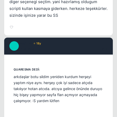
diger seçenegi seçtim. yani hazırlamış oldugum
scripti kullan kasmaya giderken. herkeze teşekkürler.
sizinde işinize yarar bu SS
zeki_ce
⭐ 18y
Z
17 yil once
#13
arkdaşlar botu sildim yeniden kurdum herşeyi
yaptım niye aynı. herşey çok iyi sadece atçıda
takılıyor hotan atcıda. atcıya gelince önünde duruyo
hiç bişey yapmıyor sayfa flan açmıyor açmayada
çalışmıyor. :S yardım lütfen