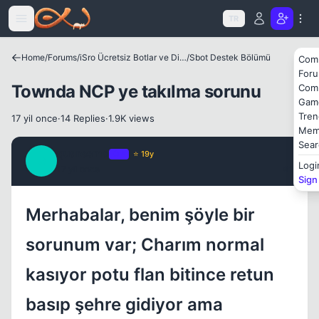
Icerige atla
TR
Home
/
Forums
/
iSro Ücretsiz Botlar ve Diğer Programlar
/
Sbot Destek Bölümü
Com
Kapat
For
Townda NCP ye takılma sorunu
Com
Gam
Tren
17 yil once
·
14 Replies
·
1.9K views
Mem
Sear
quaresma
OP
⭐ 19y
Q
Logi
17 yil once
#1
Sign
Merhabalar, benim şöyle bir
sorunum var; Charım normal
Kapat
kasıyor potu flan bitince retun
basıp şehre gidiyor ama