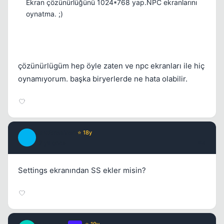
Ekran çözünürlüğünü 1024*768 yap.NPC ekranlarını
oynatma. ;)
Kapat
çözünürlügüm hep öyle zaten ve npc ekranları ile hiç
oynamıyorum. başka biryerlerde ne hata olabilir.
JawBreaker
⭐ 18y
J
17 yil once
#4
Settings ekranından SS ekler misin?
OP
⭐ 19y