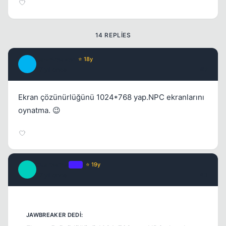
14 REPLIES
JawBreaker
⭐ 18y
J
17 yil once
#2
Ekran çözünürlüğünü 1024*768 yap.NPC ekranlarını
oynatma. 😉
Kapat
quaresma
OP
⭐ 19y
Q
17 yil once
#3