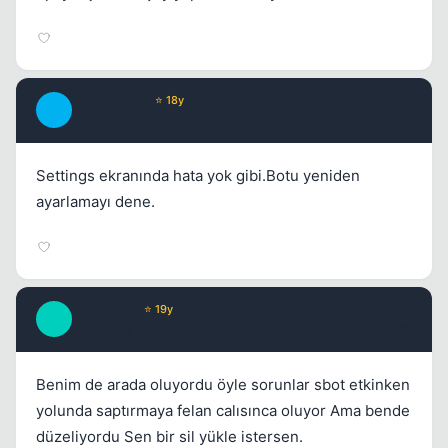
JawBreaker
⭐ 18y
J
17 yil once
#7
Settings ekranında hata yok gibi.Botu yeniden
ayarlamayı dene.
fener1907
⭐ 19y
F
17 yil once
#8
Benim de arada oluyordu öyle sorunlar sbot etkinken
yolunda saptırmaya felan calısınca oluyor Ama bende
düzeliyordu Sen bir sil yükle istersen.