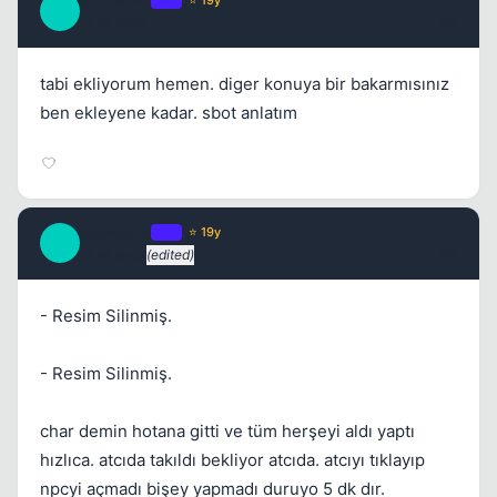
quaresma
Q
17 yil once
#5
tabi ekliyorum hemen. diger konuya bir bakarmısınız
ben ekleyene kadar. sbot anlatım
quaresma
OP
⭐ 19y
Q
17 yil once
(edited)
#6
- Resim Silinmiş.
- Resim Silinmiş.
char demin hotana gitti ve tüm herşeyi aldı yaptı
hızlıca. atcıda takıldı bekliyor atcıda. atcıyı tıklayıp
npcyi açmadı bişey yapmadı duruyo 5 dk dır.