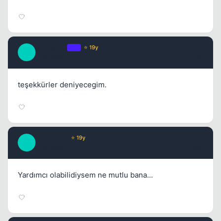
quaresma
OP
⭐ 19y
Q
17 yil once
#9
teşekkürler deniyecegim.
fener1907
⭐ 19y
F
17 yil once
#10
Yardımcı olabilidiysem ne mutlu bana...