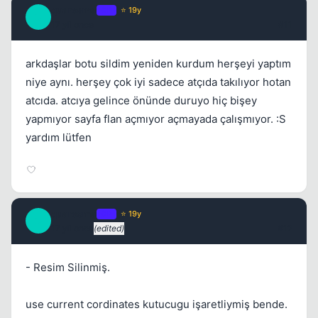
quaresma
OP
⭐ 19y
Q
17 yil once
#11
arkdaşlar botu sildim yeniden kurdum herşeyi yaptım
niye aynı. herşey çok iyi sadece atçıda takılıyor hotan
atcıda. atcıya gelince önünde duruyo hiç bişey
yapmıyor sayfa flan açmıyor açmayada çalışmıyor. :S
yardım lütfen
quaresma
OP
⭐ 19y
Q
17 yil once
(edited)
#12
- Resim Silinmiş.
use current cordinates kutucugu işaretliymiş bende.