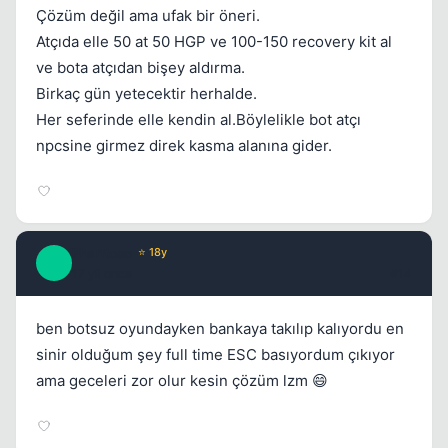
Çözüm değil ama ufak bir öneri.
Atçıda elle 50 at 50 HGP ve 100-150 recovery kit al
ve bota atçıdan bişey aldırma.
Birkaç gün yetecektir herhalde.
Her seferinde elle kendin al.Böylelikle bot atçı
npcsine girmez direk kasma alanına gider.
Phantoso
⭐ 18y
P
17 yil once
#14
ben botsuz oyundayken bankaya takılıp kalıyordu en
sinir olduğum şey full time ESC basıyordum çıkıyor
ama geceleri zor olur kesin çözüm lzm 😄