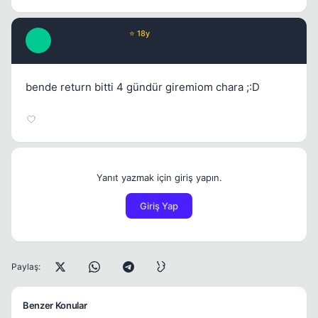
hacker@warrior
⭐ 18y
H
17 yil once
#8
bende return bitti 4 gündür giremiom chara ;:D
Yanıt yazmak için giriş yapın.
Giriş Yap
Paylaş:
Benzer Konular