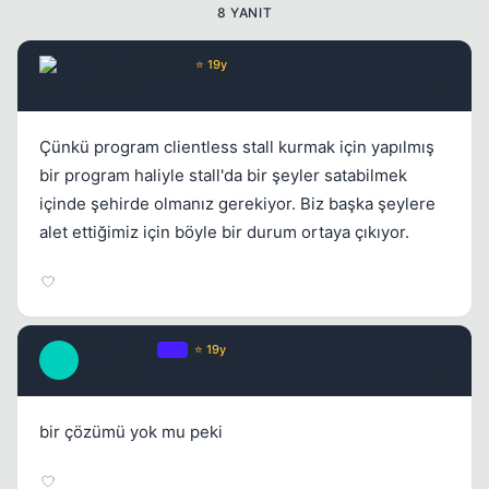
8 YANIT
Chorus
Yönetici
⭐ 19y
Kapat
17 yil once
#2
Çünkü program clientless stall kurmak için yapılmış
bir program haliyle stall'da bir şeyler satabilmek
içinde şehirde olmanız gerekiyor. Biz başka şeylere
alet ettiğimiz için böyle bir durum ortaya çıkıyor.
_C3ribR4L_
OP
⭐ 19y
_
17 yil once
#3
bir çözümü yok mu peki