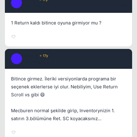
J
17 yil once
#6
1 Return kaldı bitince oyuna girmiyor mu ?
RapidLy
⭐ 17y
R
17 yil once
#7
Bitince girmez. İleriki versiyonlarda programa bir
seçenek eklerlerse iyi olur. Nebiliyim, Use Return
Scroll vs gibi 😄
Mecburen normal şekilde girip, Inventorynizin 1.
satırın 3.bölümüne Ret. SC koyacaksınız...