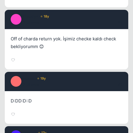
Brooklyn
⭐ 18y
B
17 yil once
#4
Off of charda return yok. İşimiz checke kaldı check
bekliyorumm 😊
musser
⭐ 19y
M
17 yil once
#5
D:DD:D::D
jetkiller
⭐ 17y