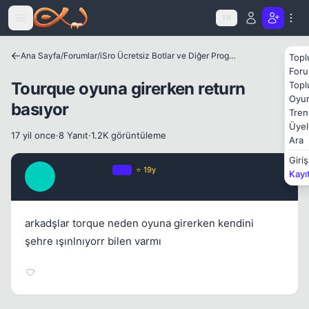
Icerige atla
Kapat
TR
Ana Sayfa
/
Forumlar
/
iSro Ücretsiz Botlar ve Diğer Programlar
Topl
Foru
Tourque oyuna girerken return
Topl
Oyun
basıyor
Tren
Üyel
17 yil once
·
8 Yanıt
·
1.2K görüntüleme
Ara
Giriş
_C3ribR4L_
OP
⭐ 19y
Kayı
_
17 yil once
#1
arkadşlar torque neden oyuna girerken kendini
Kapat
şehre ışınlnıyorr bilen varmı