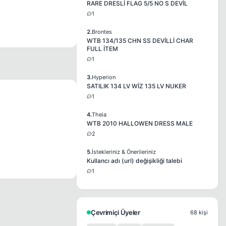
RARE DRESLİ FLAG 5/5 NO S DEVİL
1
2.
Brontes
WTB 134/135 CHN SS DEVİLLİ CHAR
FULL İTEM
1
3.
Hyperion
SATILIK 134 LV WİZ 135 LV NUKER
1
4.
Theia
WTB 2010 HALLOWEN DRESS MALE
2
5.
İstekleriniz & Önerileriniz
Kullancı adı (url) değişikliği talebi
1
Çevrimiçi Üyeler
68 kişi