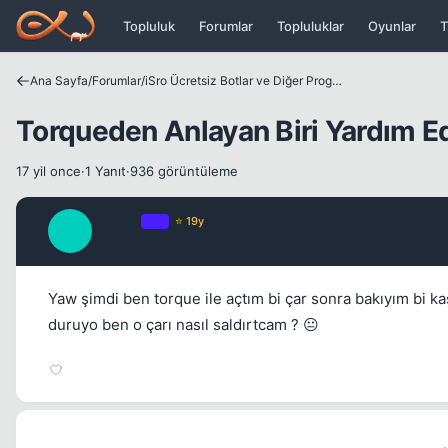
Icerige atla
Topluluk
Forumlar
Topluluklar
Oyunlar
T
Ana Sayfa
/
Forumlar
/
iSro Ücretsiz Botlar ve Diğer Programlar
Torqueden Anlayan Biri Yardım E
17 yil once
·
1 Yanıt
·
936 görüntüleme
Co709
OP
⭐ 19y
C
17 yil once
Yaw şimdi ben torque ile açtım bi çar sonra bakıyım bi kas
duruyo ben o çarı nasıl saldırtcam ? 😐