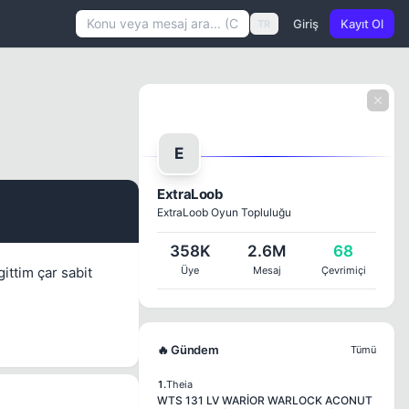
Giriş
Kayıt Ol
TR
E
ExtraLoob
ExtraLoob Oyun Topluluğu
#1
358K
2.6M
68
ittim çar sabit
Üye
Mesaj
Çevrimiçi
🔥 Gündem
Tümü
1.
Theia
WTS 131 LV WARİOR WARLOCK ACONUT