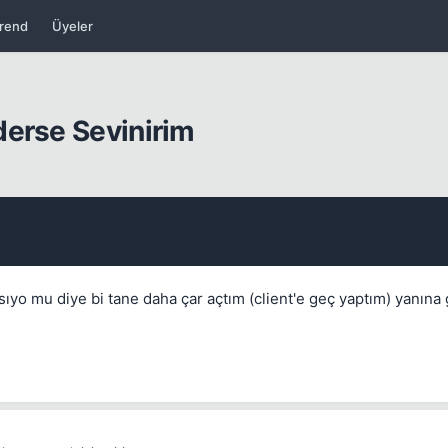
rend
Üyeler
derse Sevinirim
ıyo mu diye bi tane daha çar açtım (client'e geç yaptım) yanına g