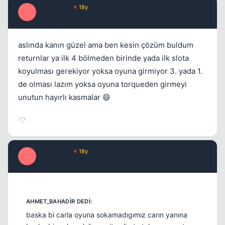
eLempTRa
⭐ 18y
E
17 yil once
#7
aslında kanın güzel ama ben kesin çözüm buldum
returnlar ya ilk 4 bölmeden birinde yada ilk slota
koyulması gerekiyor yoksa oyuna girmiyor 3. yada 1.
de olması lazım yoksa oyuna torqueden girmeyi
unutun hayırlı kasmalar 😄
eLempTRa
⭐ 18y
E
17 yil once
#8
baska bi carla oyuna sokamadıgımız carın yanına