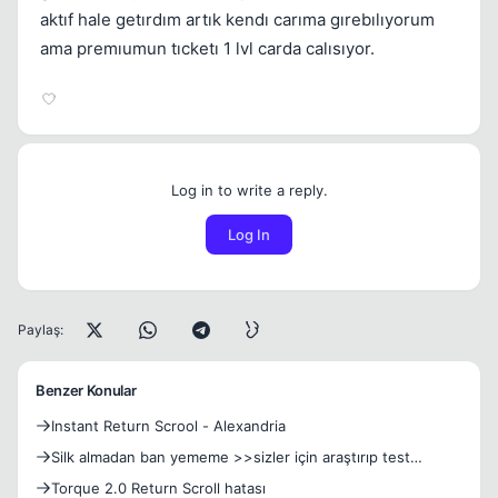
aktıf hale getırdım artık kendı carıma gırebılıyorum
ama premıumun tıcketı 1 lvl carda calısıyor.
Log in to write a reply.
Log In
Paylaş:
Benzer Konular
Instant Return Scrool - Alexandria
Silk almadan ban yememe >>sizler için araştırıp test
ettim<<
Torque 2.0 Return Scroll hatası