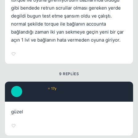
gibi bendede retrun scrullar olması gereken yerde
degildi bugun test etme şansım oldu ve çalıştı.
normal şekilde torque ile bağlanın accounta
Kapat
bağlandığı zaman iki yan sekmeye geçin yeni bir çar
açın 1 lvl ve bağlanın hata vermeden oyuna giriyor.
9 REPLIES
cigercideba
⭐ 17y
C
17 yil once
#2
güzel