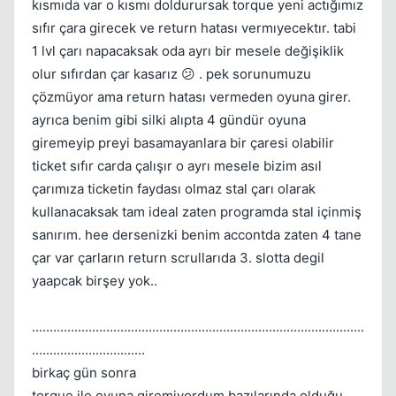
kısmıda var o kısmı doldurursak torque yeni actığımız
sıfır çara girecek ve return hatası vermıyecektır. tabi
1 lvl çarı napacaksak oda ayrı bir mesele değişiklik
olur sıfırdan çar kasarız 😕 . pek sorunumuzu
çözmüyor ama return hatası vermeden oyuna girer.
ayrıca benim gibi silki alıpta 4 gündür oyuna
giremeyip preyi basamayanlara bir çaresi olabilir
ticket sıfır carda çalışır o ayrı mesele bizim asıl
Kapat
çarımıza ticketin faydası olmaz stal çarı olarak
kullanacaksak tam ideal zaten programda stal içinmiş
sanırım. hee dersenizki benim accontda zaten 4 tane
çar var çarların return scrullarıda 3. slotta degil
yaapcak birşey yok..
..............................................................................................
................................
birkaç gün sonra
torque ile oyuna giremiyordum bazılarında olduğu