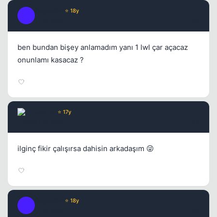
dogstein
⭐ 18y
D
17 yil once
#3
ben bundan bişey anlamadım yanı 1 lwl çar açacaz
onunlamı kasacaz ?
Osaka
⭐ 17y
17 yil once
#4
ilginç fikir çalışırsa dahisin arkadaşım 😜
dogstein
⭐ 18y
D
17 yil once
#5