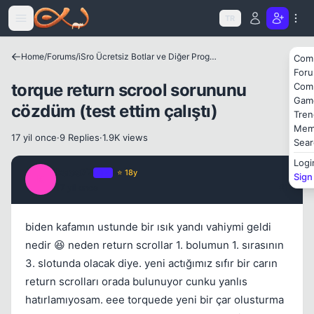
Icerige atla
TR
Home
/
Forums
/
iSro Ücretsiz Botlar ve Diğer Programlar
Com
For
torque return scrool sorununu
Com
Gam
cözdüm (test ettim çalıştı)
Tren
Mem
17 yil once
·
9 Replies
·
1.9K views
Sear
Logi
kaos77
OP
⭐ 18y
Kapat
Sign
K
17 yil once
#1
biden kafamın ustunde bir ısık yandı vahiymi geldi
nedir 😆 neden return scrollar 1. bolumun 1. sırasının
3. slotunda olacak diye. yeni actığımız sıfır bir carın
return scrolları orada bulunuyor cunku yanlıs
hatırlamıyosam. eee torquede yeni bir çar olusturma