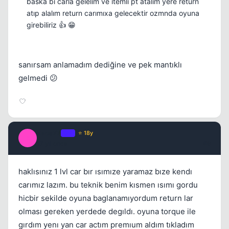
baska bi carla gelelim ve itemli pt atalım yere return
atıp alalım return carımıxa gelecektir ozmnda oyuna
girebiliriz 👍 😁
sanırsam anlamadım dediğine ve pek mantıklı
gelmedi 😕
kaos77
OP
⭐ 18y
K
17 yil once
#9
haklısınız 1 lvl car bır ısımıze yaramaz bıze kendı
carımız lazım. bu teknik benim kısmen ısımı gordu
hicbir sekilde oyuna baglanamıyordum return lar
olması gereken yerdede degıldı. oyuna torque ile
gırdım yenı yan car actım premıum aldım tıkladım