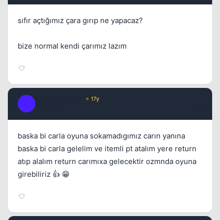
sıfır açtığımız çara gırıp ne yapacaz?
bize normal kendi çarımız lazım
ahmet_bahadir
⭐ 17y
A
17 yil once
#6
baska bi carla oyuna sokamadıgımız carın yanına
baska bi carla gelelim ve itemli pt atalım yere return
atıp alalım return carımıxa gelecektir ozmnda oyuna
girebiliriz 👍 😁