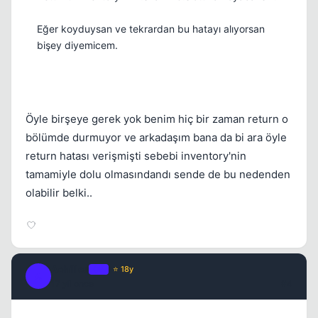
Eğer koyduysan ve tekrardan bu hatayı alıyorsan
bişey diyemicem.
Öyle birşeye gerek yok benim hiç bir zaman return o
bölümde durmuyor ve arkadaşım bana da bi ara öyle
return hatası verişmişti sebebi inventory'nin
tamamiyle dolu olmasındandı sende de bu nedenden
olabilir belki..
Achilles
OP
⭐ 18y
A
17 yil once
#4