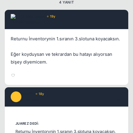
4 YANIT
DukeNukem
⭐ 19y
Kapat
17 yil once
#2
Returnu İnventorynin 1.sıranın 3.slotuna koyacaksın.
Eğer koyduysan ve tekrardan bu hatayı alıyorsan
bişey diyemicem.
ManlY
⭐ 18y
M
17 yil once
#3
Returnu İnventorynin 1.sıranın 3.slotuna koyacaksın.