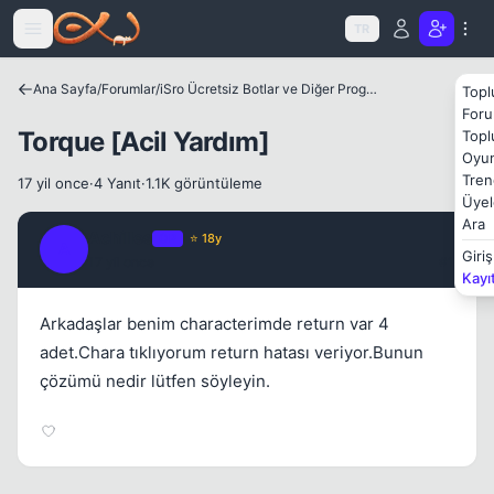
Icerige atla
TR
Ana Sayfa
/
Forumlar
/
iSro Ücretsiz Botlar ve Diğer Programlar
Topl
Foru
Torque [Acil Yardım]
Topl
Oyun
Tren
17 yil once
·
4 Yanıt
·
1.1K görüntüleme
Üyel
Ara
Achilles
OP
⭐ 18y
A
Giriş
17 yil once
#1
Kayı
Arkadaşlar benim characterimde return var 4
adet.Chara tıklıyorum return hatası veriyor.Bunun
çözümü nedir lütfen söyleyin.