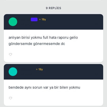
9 REPLIES
emsalsiz
OP
⭐ 19y
E
17 yil once
#2
anlıyan birisi yokmu full hata raporu gelio
göndersemde gönermesemde dc
Kapat
_C3ribR4L_
⭐ 19y
_
17 yil once
#3
bendede aynı sorun var ya bir bilen yokmu