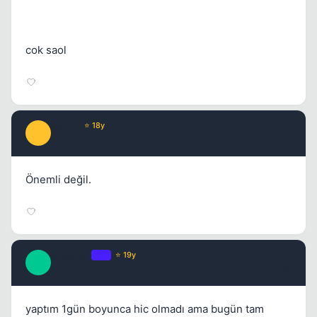
cok saol
ManlY
⭐ 18y
M
17 yil once
#7
Önemli değil.
emsalsiz
OP
⭐ 19y
E
17 yil once
#8
yaptım 1gün boyunca hic olmadı ama bugün tam