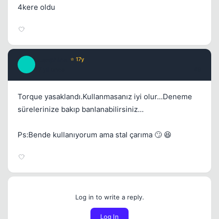
4kere oldu
Josephine
⭐ 17y
J
17 yil once
#9
Torque yasaklandı.Kullanmasanız iyi olur...Deneme
sürelerinize bakıp banlanabilirsiniz...
Ps:Bende kullanıyorum ama stal çarıma 🙄 😆
Log in to write a reply.
Log In