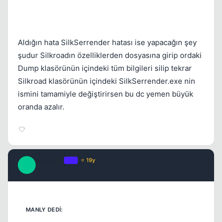
Aldığın hata SilkSerrender hatası ise yapacağın şey
şudur Silkroadın özelliklerden dosyasına girip ordaki
Dump klasörünün içindeki tüm bilgileri silip tekrar
Silkroad klasörünün içindeki SilkSerrender.exe nin
ismini tamamiyle değiştirirsen bu dc yemen büyük
oranda azalır.
emsalsiz
OP
⭐ 19y
E
17 yil once
#6