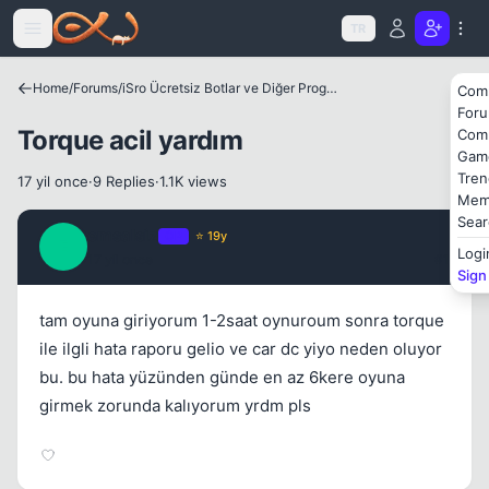
Icerige atla
TR
Home
/
Forums
/
iSro Ücretsiz Botlar ve Diğer Programlar
Com
For
Torque acil yardım
Com
Gam
Tren
17 yil once
·
9 Replies
·
1.1K views
Mem
Sear
emsalsiz
OP
⭐ 19y
E
Logi
17 yil once
#1
Sign
Kapat
tam oyuna giriyorum 1-2saat oynuroum sonra torque
ile ilgli hata raporu gelio ve car dc yiyo neden oluyor
bu. bu hata yüzünden günde en az 6kere oyuna
girmek zorunda kalıyorum yrdm pls
Kapat