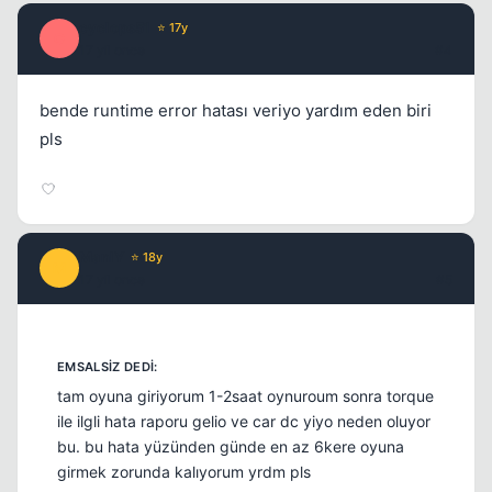
Kapat
cyclops51
⭐ 17y
C
17 yil once
#4
bende runtime error hatası veriyo yardım eden biri
pls
ManlY
⭐ 18y
M
17 yil once
#5
tam oyuna giriyorum 1-2saat oynuroum sonra torque
ile ilgli hata raporu gelio ve car dc yiyo neden oluyor
bu. bu hata yüzünden günde en az 6kere oyuna
girmek zorunda kalıyorum yrdm pls