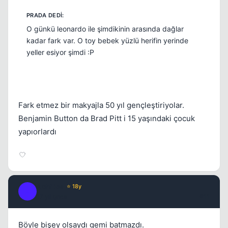
O günkü leonardo ile şimdikinin arasında dağlar
kadar fark var. O toy bebek yüzlü herifin yerinde
yeller esiyor şimdi :P
Fark etmez bir makyajla 50 yıl gençleştiriyolar.
Benjamin Button da Brad Pitt i 15 yaşındaki çocuk
yapıorlardı
Achilles
⭐ 18y
A
17 yil once
#11
Böyle bişey olsaydı gemi batmazdı.