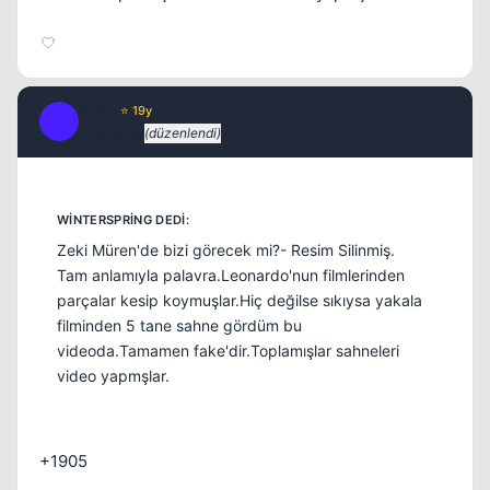
Kapat
Kobe
⭐ 19y
K
17 yil once
(düzenlendi)
#3
Zeki Müren'de bizi görecek mi?- Resim Silinmiş.
Tam anlamıyla palavra.Leonardo'nun filmlerinden
parçalar kesip koymuşlar.Hiç değilse sıkıysa yakala
filminden 5 tane sahne gördüm bu
videoda.Tamamen fake'dir.Toplamışlar sahneleri
video yapmşlar.
+1905