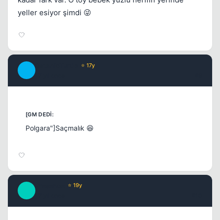
yeller esiyor şimdi 😜
SatanicTurtle
⭐ 17y
S
17 yil once
#9
Polgara"]Saçmalık 😆
Presence
⭐ 19y
P
17 yil once
#10