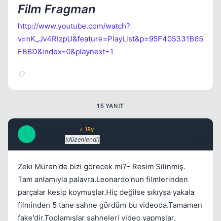
Kapat
Film Fragman
http://www.youtube.com/watch?
v=nK_Jv4RIzpU&feature=PlayList&p=95F405331B65
FBBD&index=0&playnext=1
15 YANIT
Winterspring
⭐ 18y
Kapat
W
17 yil once
(düzenlendi)
#2
Zeki Müren'de bizi görecek mi?- Resim Silinmiş.
Tam anlamıyla palavra.Leonardo'nun filmlerinden
parçalar kesip koymuşlar.Hiç değilse sıkıysa yakala
filminden 5 tane sahne gördüm bu videoda.Tamamen
fake'dir.Toplamışlar sahneleri video yapmşlar.