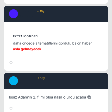
Streetwise
⭐ 19y
S
17 yil once
#14
daha öncede alternatiflerini gördük, balon haber,
asla gelmeyecek.
SnowFlake
⭐ 18y
S
17 yil once
#15
Issız Adam'ın 2. filmi olsa nasıl olurdu acaba 🤔