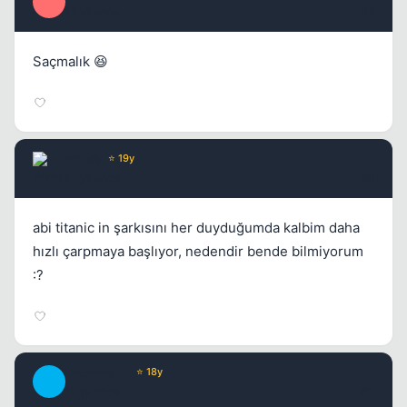
P
17 yil once
#5
Saçmalık 😆
Windy
⭐ 19y
17 yil once
#6
abi titanic in şarkısını her duyduğumda kalbim daha
hızlı çarpmaya başlıyor, nedendir bende bilmiyorum
:?
SnowFlake
⭐ 18y
S
17 yil once
#7