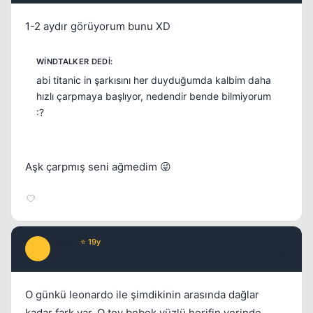
1-2 aydır görüyorum bunu XD
abi titanic in şarkısını her duyduğumda kalbim daha
hızlı çarpmaya başlıyor, nedendir bende bilmiyorum
:?
Aşk çarpmış seni ağmedim 😜
Prada
⭐ 19y
P
17 yil once
#8
O günkü leonardo ile şimdikinin arasında dağlar
kadar fark var. O toy bebek yüzlü herifin yerinde