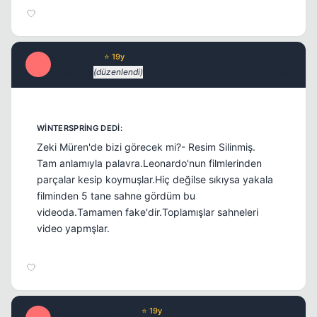
Misproject
⭐ 19y
M
17 yil once
(düzenlendi)
#4
Zeki Müren'de bizi görecek mi?- Resim Silinmiş.
Tam anlamıyla palavra.Leonardo'nun filmlerinden
parçalar kesip koymuşlar.Hiç değilse sıkıysa yakala
filminden 5 tane sahne gördüm bu
videoda.Tamamen fake'dir.Toplamışlar sahneleri
video yapmşlar.
PolgaraWahrenheit
⭐ 19y