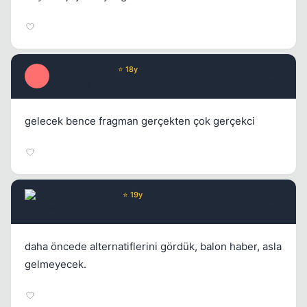
Optimus Prime
⭐ 18y
O
17 yil once
#12
gelecek bence fragman gerçekten çok gerçekci
Chorus
Yönetici
⭐ 19y
17 yil once
#13
daha öncede alternatiflerini gördük, balon haber, asla
gelmeyecek.