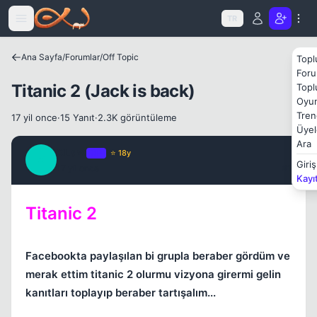
Icerige atla
TR
Ana Sayfa
/
Forumlar
/
Off Topic
Topl
Kapat
Foru
Titanic 2 (Jack is back)
Topl
Oyun
Tren
17 yil once
·
15 Yanıt
·
2.3K görüntüleme
Üyel
Ara
XLaw
OP
⭐ 18y
X
Giriş
17 yil once
#1
Kayı
Titanic 2
Kapat
Facebookta paylaşılan bi grupla beraber gördüm ve
merak ettim titanic 2 olurmu vizyona girermi gelin
kanıtları toplayıp beraber tartışalım...