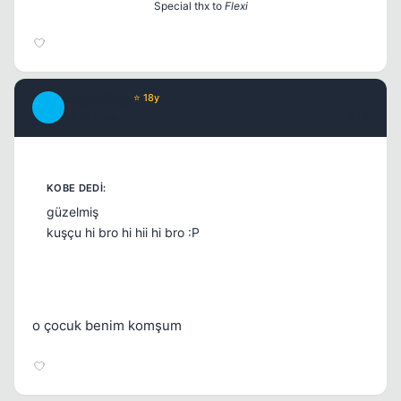
Special thx to
Flexi
AngelWing
⭐ 18y
A
17 yil once
#14
güzelmiş
kuşçu hi bro hi hii hi bro :P
o çocuk benim komşum