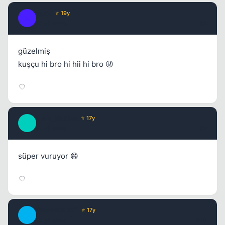
Kobe
⭐ 19y
K
17 yil once
#8
güzelmiş
kuşçu hi bro hi hii hi bro 😜
MMe_Nobles
⭐ 17y
M
17 yil once
#9
süper vuruyor 😄
DeepMucxxD
⭐ 17y
D
17 yil once
#10