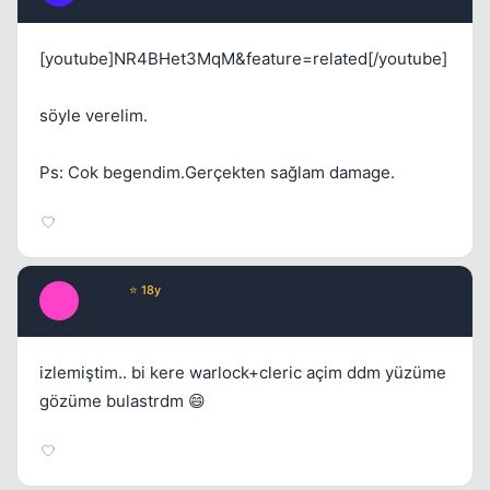
[youtube]NR4BHet3MqM&feature=related[/youtube]
söyle verelim.
Ps: Cok begendim.Gerçekten sağlam damage.
exotic
⭐ 18y
E
17 yil once
#7
izlemiştim.. bi kere warlock+cleric açim ddm yüzüme
gözüme bulastrdm 😄