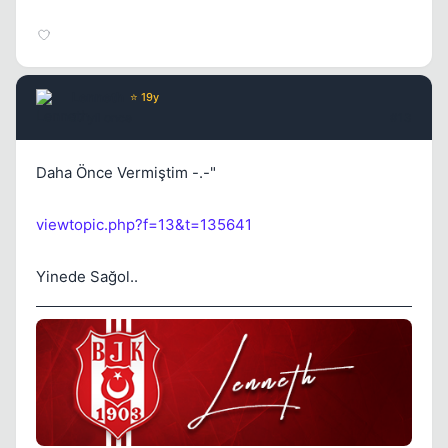
Lenneth
⭐ 19y
17 yil once
#13
Daha Önce Vermiştim -.-"
viewtopic.php?f=13&t=135641
Yinede Sağol..