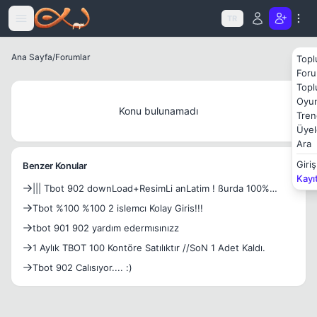
Icerige atla
TR
Ana Sayfa
/
Forumlar
Topl
Foru
Topl
Oyun
Konu bulunamadı
Tren
Üyel
Ara
Giriş
Benzer Konular
Kayı
||| Tbot 902 downLoad+ResimLi anLatim ! ßurda 100%
caLisiyor
Tbot %100 %100 2 islemcı Kolay Giris!!!
tbot 901 902 yardım edermısınızz
1 Aylık TBOT 100 Kontöre Satılıktır //SoN 1 Adet Kaldı.
Tbot 902 Calısıyor.... :)