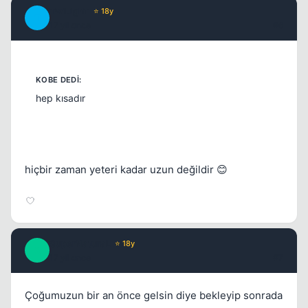
TwiLighT
⭐ 18y
T
17 yil once
#6
hep kısadır
hiçbir zaman yeteri kadar uzun değildir 😊
SuperNaturaL
⭐ 18y
S
17 yil once
#7
Çoğumuzun bir an önce gelsin diye bekleyip sonrada