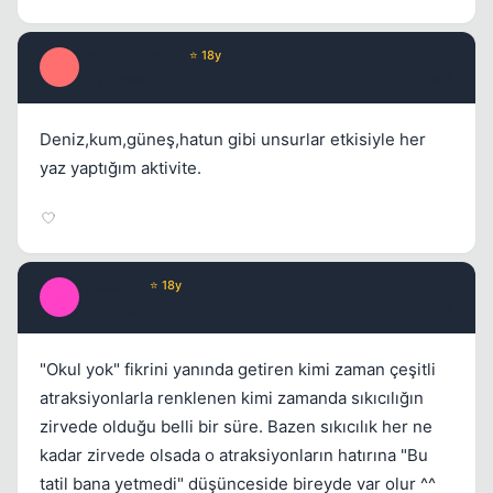
Optimus Prime
⭐ 18y
O
16 yil once
#11
Deniz,kum,güneş,hatun gibi unsurlar etkisiyle her
yaz yaptığım aktivite.
Brooklyn
⭐ 18y
B
16 yil once
#12
"Okul yok" fikrini yanında getiren kimi zaman çeşitli
atraksiyonlarla renklenen kimi zamanda sıkıcılığın
zirvede olduğu belli bir süre. Bazen sıkıcılık her ne
kadar zirvede olsada o atraksiyonların hatırına "Bu
tatil bana yetmedi" düşünceside bireyde var olur ^^