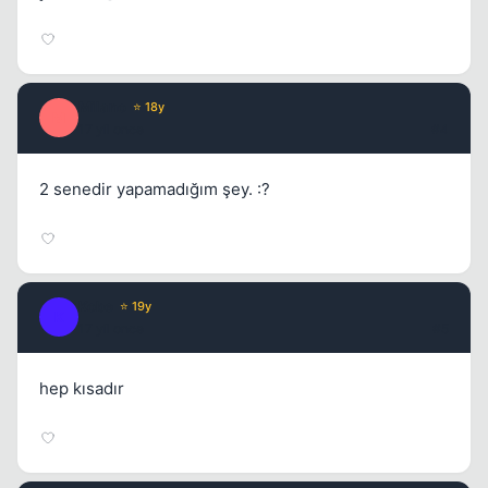
Kapat
Milano
⭐ 18y
M
17 yil once
#4
2 senedir yapamadığım şey. :?
Kobe
⭐ 19y
K
17 yil once
#5
Kapat
hep kısadır