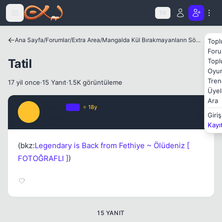
Icerige atla
TR
Kapat
Ana Sayfa
/
Forumlar
/
Extra Area
/
Mangalda Kül Bırakmayanların Sözlüğü
Topl
Foru
Tatil
Topl
Oyun
Tren
17 yil once
·
15 Yanıt
·
1.5K görüntüleme
Üyel
Ara
Elessar
OP
⭐ 18y
E
Giriş
17 yil once
#1
Kayı
Kapat
(bkz:
Legendary is Back from Fethiye ~ Ölüdeniz [
FOTOĞRAFLI ]
)
15 YANIT