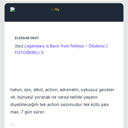
Chorus
Yönetici
⭐ 19y
17 yil once
#10
(bkz:
Legendary is Back from Fethiye ~ Ölüdeniz [
FOTOĞRAFLI ]
)
hatun, sex, alkol, action, adrenalin, uykusuz geceler
vb. bünyeyi yoracak ne varsa tatilde yaşanır
diyebileceğim tek action sezonudur tek kötü yanı
max. 7 gün sürer.