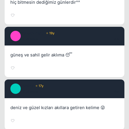
hiç bitmesin dediğimiz günlerdir^^
StickControl
⭐ 19y
S
17 yil once
#8
güneş ve sahil gelir aklıma 😴
Platiny
⭐ 17y
P
17 yil once
#9
deniz ve güzel kızları akıllara getiren kelime 😜