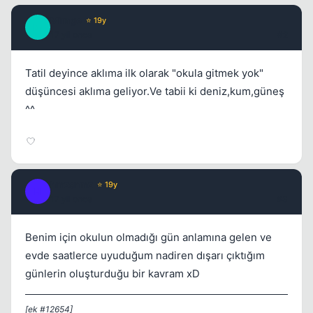
Mirage
⭐ 19y
M
17 yil once
#2
Tatil deyince aklıma ilk olarak "okula gitmek yok"
Kapat
düşüncesi aklıma geliyor.Ve tabii ki deniz,kum,güneş
^^
hmzsnmz
⭐ 19y
H
17 yil once
#3
Benim için okulun olmadığı gün anlamına gelen ve
Kapat
evde saatlerce uyuduğum nadiren dışarı çıktığım
günlerin oluşturduğu bir kavram xD
[ek #12654]