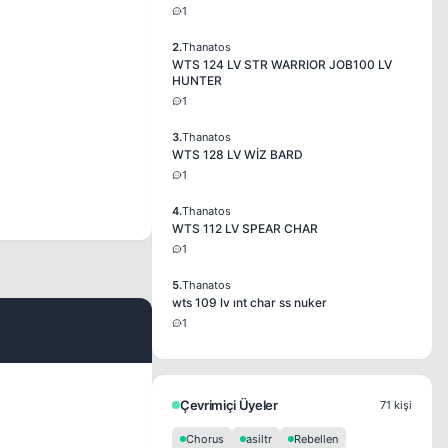
1
2.
Thanatos
WTS 124 LV STR WARRIOR JOB100 LV
HUNTER
1
3.
Thanatos
WTS 128 LV WİZ BARD
1
4.
Thanatos
WTS 112 LV SPEAR CHAR
1
5.
Thanatos
wts 109 lv ınt char ss nuker
1
#2
Çevrimiçi Üyeler
71 kişi
Chorus
asiltr
Rebellen