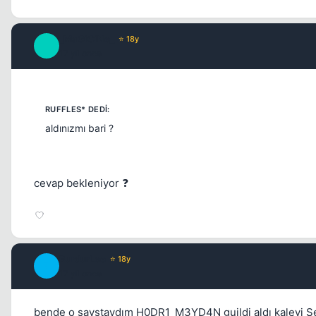
_MaGiCiNe_
⭐ 18y
_
17 yil once
aldınızmı bari ?
cevap bekleniyor ❓
BurdurLee
⭐ 18y
B
17 yil once
bende o savştaydım H0DR1_M3YD4N guildi aldı kaleyi S