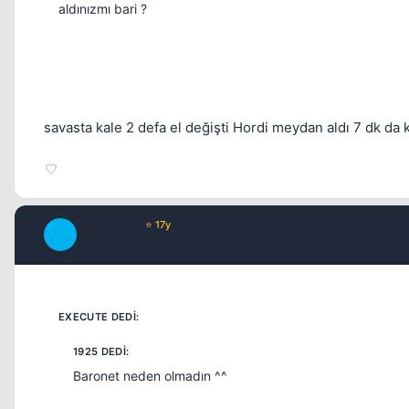
aldınızmı bari ?
savasta kale 2 defa el değişti Hordi meydan aldı 7 dk da 
Minotoche
⭐ 17y
M
17 yil once
Baronet neden olmadın ^^