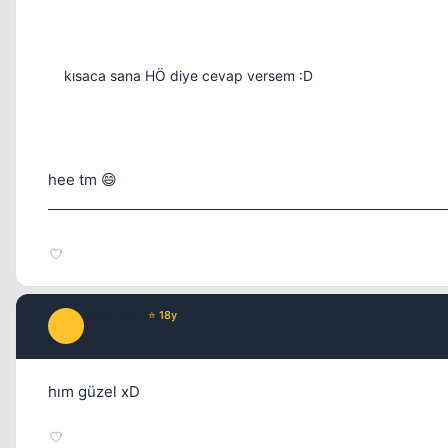
kısaca sana HÖ diye cevap versem :D
hee tm 😄
PquLex'B
⭐ 18y
P
17 yil once
hım güzel xD