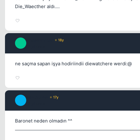
Die_Waecther aldı....
ShapeShifter
⭐ 18y
S
17 yil once
ne saçma sapan işya hodiriindii diewatchere werdi:@
Minotoche
⭐ 17y
M
17 yil once
Baronet neden olmadın ^^