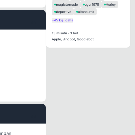
magictornado
ugur1975
Hurley
deportivo
altanburak
+45 kişi daha
#3
15
misafir
·
3
bot
Apple, Bingbot, Googlebot
#4
nundan