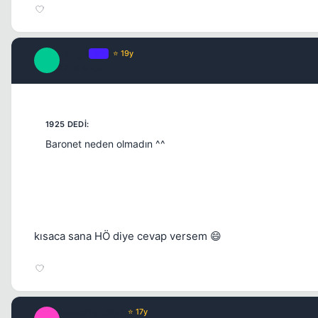
Tengrİ
OP
⭐ 19y
T
17 yil once
Baronet neden olmadın ^^
kısaca sana HÖ diye cevap versem 😄
ImmorTaLGoD
⭐ 17y