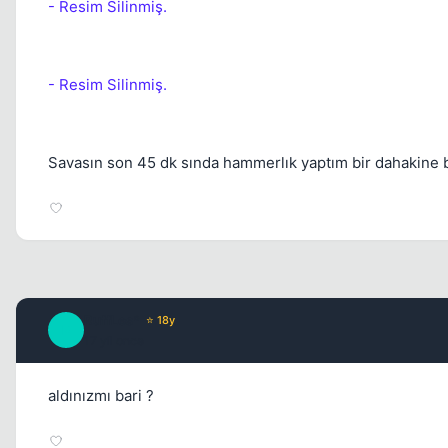
- Resim Silinmiş.
- Resim Silinmiş.
Savasın son 45 dk sında hammerlık yaptım bir dahakine ba
RuffLes*
⭐ 18y
R
17 yil once
aldınızmı bari ?