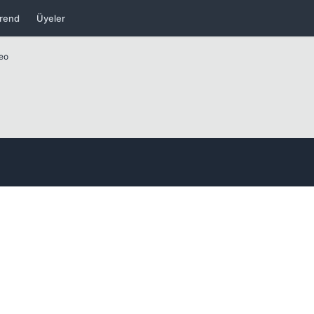
rend
Üyeler
deo
Kapat