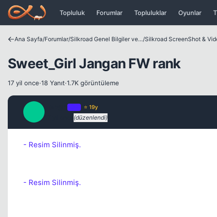
Icerige atla
Topluluk
Forumlar
Topluluklar
Oyunlar
T
Ana Sayfa
/
Forumlar
/
Silkroad Genel Bilgiler ve Update Bilgileri
/
Silkroad ScreenShot & Vi
Sweet_Girl Jangan FW rank
17 yil once
·
18 Yanıt
·
1.7K görüntüleme
Tengrİ
OP
⭐ 19y
T
17 yil once
(düzenlendi)
- Resim Silinmiş.
- Resim Silinmiş.