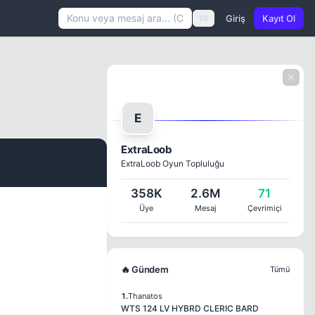
Giriş
Kayıt Ol
TR
E
ExtraLoob
ExtraLoob Oyun Topluluğu
#1
358K
2.6M
71
Üye
Mesaj
Çevrimiçi
🔥 Gündem
Tümü
1.
Thanatos
WTS 124 LV HYBRD CLERIC BARD