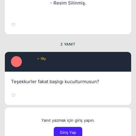
- Resim Silinmiş.
2 YANIT
Milano
⭐ 18y
M
17 yil once
#2
Teşekkurler fakat başlıgı kuculturmusun?
Yanıt yazmak için giriş yapın.
Giriş Yap