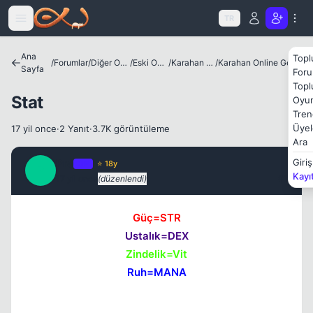
Icerige atla
TR
Ana
Topl
/
Forumlar
/
Diğer Oyunlar
/
Eski Oyunlar
/
Karahan Online
/
Karahan Online Genel Bilgiler
Sayfa
Foru
Topl
Stat
Oyun
Tren
Üyel
17 yil once
·
2 Yanıt
·
3.7K görüntüleme
Ara
Pro
Giriş
OP
⭐ 18y
P
Kayı
17 yil once
(düzenlendi)
#1
Güç=STR
Ustalık=DEX
Kapat
Zindelik=Vit
Ruh=MANA