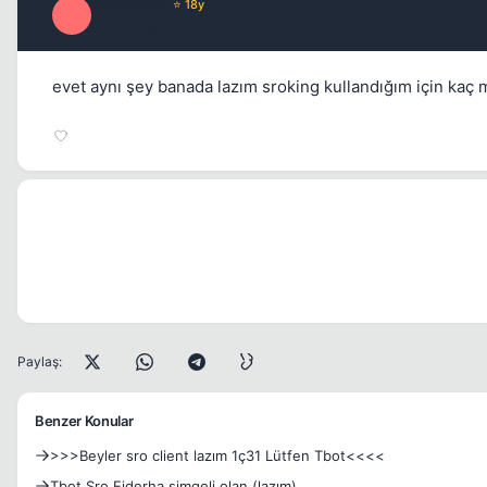
fsdfqwe23
⭐ 18y
F
17 yil once
evet aynı şey banada lazım sroking kullandığım için k
Paylaş:
Benzer Konular
>>>Beyler sro client lazım 1ç31 Lütfen Tbot<<<<
Tbot Sro Ejderha simgeli olan (lazım)