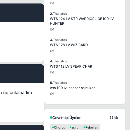
1
2.
Thanatos
#2
WTS 124 LV STR WARRIOR JOB100 LV
HUNTER
1
3.
Thanatos
WTS 128 LV WİZ BARD
1
4.
Thanatos
WTS 112 LV SPEAR CHAR
1
#3
5.
Thanatos
wts 109 lv ınt char ss nuker
 mu ne bulamadım
1
Çevrimiçi Üyeler
58 kişi
Chorus
asiltr
Rebellen