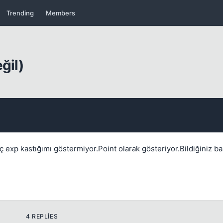
Trending
Members
Kapat
ğil)
Kapat
ç exp kastığımı göstermiyor.Point olarak gösteriyor.Bildiğiniz b
4 REPLIES
Kapat