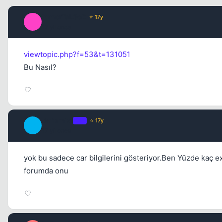
ImmorTaLGoD
⭐ 17y
I
17 yil once
viewtopic.php?f=53&t=131051
Bu Nasıl?
Reformist
OP
⭐ 17y
R
17 yil once
yok bu sadece car bilgilerini gösteriyor.Ben Yüzde kaç 
forumda onu