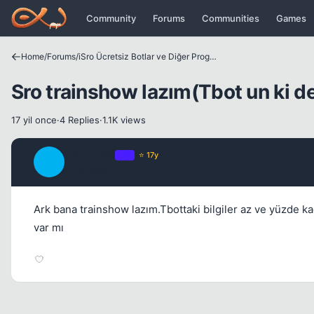
Icerige atla
Community
Forums
Communities
Games
Home
/
Forums
/
iSro Ücretsiz Botlar ve Diğer Programlar
Sro trainshow lazım(Tbot un ki de
17 yil once
·
4 Replies
·
1.1K views
Reformist
OP
⭐ 17y
R
17 yil once
Ark bana trainshow lazım.Tbottaki bilgiler az ve yüzde ka
var mı