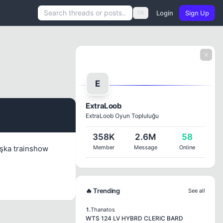
Login
Sign Up
TR
E
ExtraLoob
ExtraLoob Oyun Topluluğu
#1
358K
2.6M
58
aşka trainshow
Member
Message
Online
🔥 Trending
See all
1.
Thanatos
WTS 124 LV HYBRD CLERIC BARD