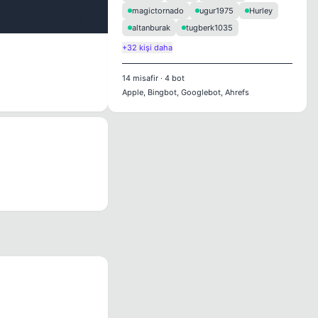
magictornado
ugur1975
Hurley
#4
altanburak
tugberk1035
+32 kişi daha
14
misafir
·
4
bot
Apple, Bingbot, Googlebot, Ahrefs