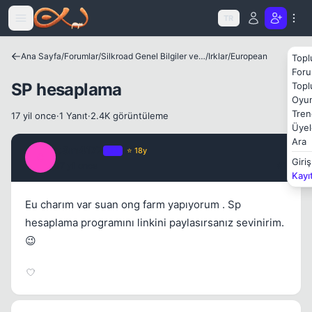
Icerige atla
TR
Ana Sayfa
/
Forumlar
/
Silkroad Genel Bilgiler ve Update Bilgileri
/
Irklar
/
European
Topl
Foru
SP hesaplama
Topl
Oyun
Tren
17 yil once
·
1 Yanıt
·
2.4K görüntüleme
Üyel
Ara
c3m4177
OP
⭐ 18y
C
Giriş
17 yil once
#1
Kayı
Eu charım var suan ong farm yapıyorum . Sp
hesaplama programını linkini paylasırsanız sevinirim.
😉