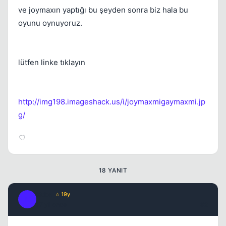
ve joymaxın yaptığı bu şeyden sonra biz hala bu
oyunu oynuyoruz.
lütfen linke tıklayın
Kapat
http://img198.imageshack.us/i/joymaxmigaymaxmi.jp
g/
18 YANIT
Kapat
Kobe
⭐ 19y
K
17 yil once
#2