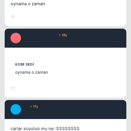
oynama o zaman
Kapat
PolgaraWahrenheit
⭐ 19y
P
17 yil once
#3
oynama o zaman
Kapat
JbS
⭐ 17y
J
17 yil once
#4
carlar soyuluo mu ne :SSSSSSSS