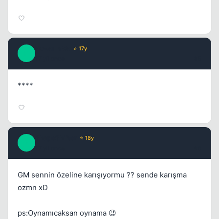
Kapat
PowerInMe
⭐ 17y
P
17 yil once
#5
****
Kapat
ShapeShifter
⭐ 18y
S
17 yil once
#6
GM sennin özeline karışıyormu ?? sende karışma
ozmn xD
ps:Oynamıcaksan oynama 😉