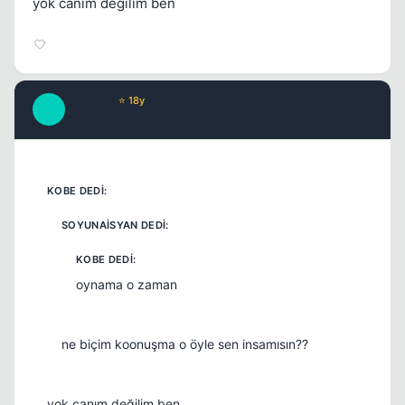
yok canım değilim ben
Junkie *
⭐ 18y
J
17 yil once
#10
oynama o zaman
ne biçim koonuşma o öyle sen insamısın??
yok canım değilim ben