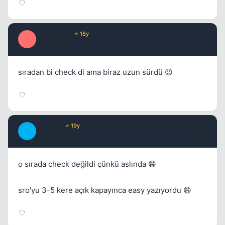
DemonBoy
⭐ 18y
D
17 yil once
#17
sıradan bi check di ama biraz uzun sürdü 😉
Cryolite
⭐ 19y
C
17 yil once
#18
o sırada check değildi çünkü aslında 😁
sro'yu 3-5 kere açık kapayınca easy yazıyordu 😄