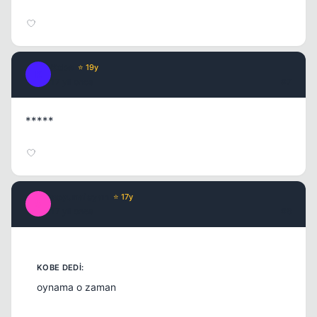
Kobe
⭐ 19y
K
17 yil once
#7
*****
soyunaisyan
⭐ 17y
S
17 yil once
#8
oynama o zaman