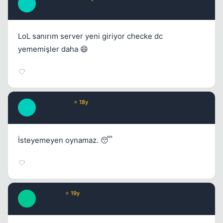
M
17 yil once
#12
LoL sanırım server yeni giriyor checke dc
yememişler daha 😄
SmackWar
⭐ 18y
S
17 yil once
#13
İsteyemeyen oynamaz. 😴
Tatanga
⭐ 19y
T
17 yil once
#14