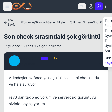
Kapat
Icerige atla
TR
Ana
Topl
/
Forumlar
/
Silkroad Genel Bilgiler ve Update Bilgileri
/
Silkroad ScreenShot & Video
Sayfa
Foru
Topl
Son check sırasındaki şok görüntü
Oyun
Tren
Üyel
17 yil once
·
18 Yanıt
·
1.7K görüntüleme
Ara
guardian79
Giriş
OP
⭐ 19y
Kapat
G
Kayı
17 yil once
#1
Arkadaşlar az önce yaklaşık iki saatlik bi check oldu
ve hala sürüyor
rev6 dan takip ediyorum ve serverdaki görüntüyü
sizinle paylaşıyorum
Kapat