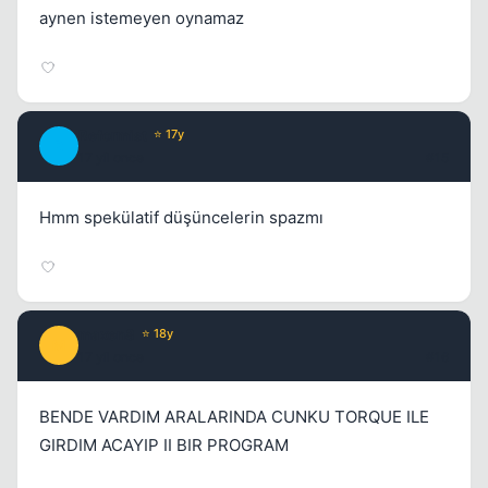
aynen istemeyen oynamaz
Reformist
⭐ 17y
R
17 yil once
#15
Hmm spekülatif düşüncelerin spazmı
maxen8
⭐ 18y
M
17 yil once
#16
BENDE VARDIM ARALARINDA CUNKU TORQUE ILE
GIRDIM ACAYIP II BIR PROGRAM