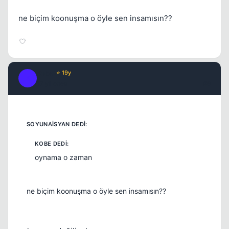
ne biçim koonuşma o öyle sen insamısın??
Kobe
⭐ 19y
K
17 yil once
#9
oynama o zaman
ne biçim koonuşma o öyle sen insamısın??