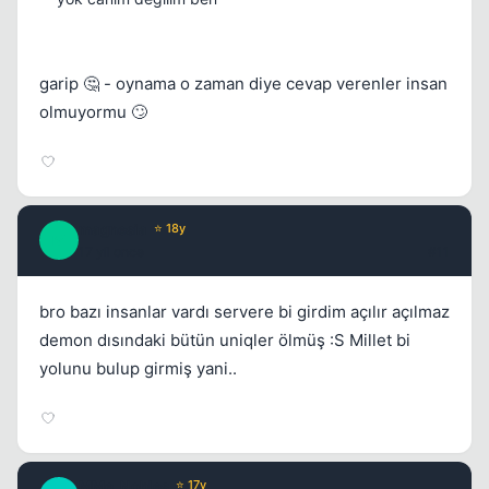
garip 🤔 - oynama o zaman diye cevap verenler insan
olmuyormu 🙄
magnesia
⭐ 18y
M
17 yil once
#11
bro bazı insanlar vardı servere bi girdim açılır açılmaz
demon dısındaki bütün uniqler ölmüş :S Millet bi
yolunu bulup girmiş yani..
MMe_Nobles
⭐ 17y