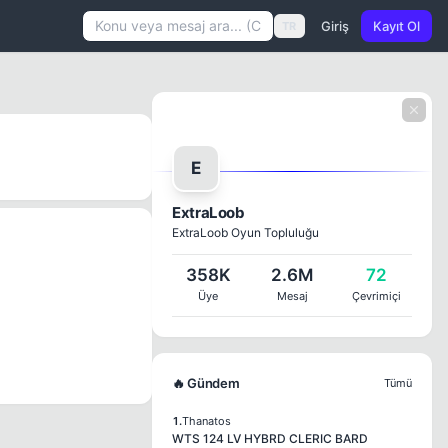
Giriş
Kayıt Ol
TR
E
ExtraLoob
ExtraLoob Oyun Topluluğu
358K
2.6M
72
Üye
Mesaj
Çevrimiçi
🔥 Gündem
Tümü
1.
Thanatos
WTS 124 LV HYBRD CLERIC BARD