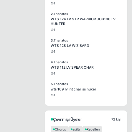
1
2.
Thanatos
WTS 124 LV STR WARRIOR JOB100 LV
HUNTER
1
3.
Thanatos
WTS 128 LV WİZ BARD
1
4.
Thanatos
WTS 112 LV SPEAR CHAR
1
5.
Thanatos
wts 109 lv ınt char ss nuker
1
Çevrimiçi Üyeler
72 kişi
Chorus
asiltr
Rebellen