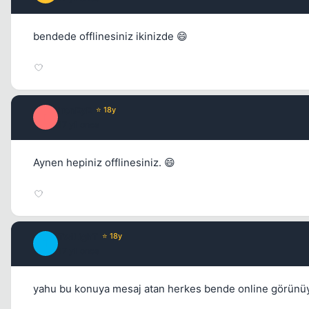
bendede offlinesiniz ikinizde 😄
ironEyE
⭐ 18y
I
17 yil once
Aynen hepiniz offlinesiniz. 😄
TwiLighT
⭐ 18y
T
17 yil once
yahu bu konuya mesaj atan herkes bende online görünü