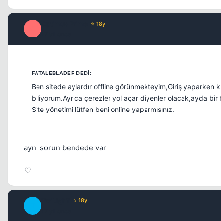
Optimus Prime
⭐ 18y
O
17 yil once
Ben sitede aylardır offline görünmekteyim,Giriş yaparken k
biliyorum.Ayrıca çerezler yol açar diyenler olacak,ayda bir
Site yönetimi lütfen beni online yaparmısınız.
aynı sorun bendede var
TwiLighT
⭐ 18y
T
17 yil once