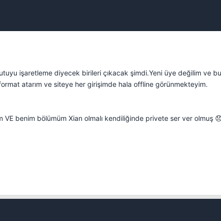
utuyu işaretleme diyecek birileri çıkacak şimdi.Yeni üye değilim ve b
 format atarım ve siteye her girişimde hala offline görünmekteyim.
E benim bölümüm Xian olmalı kendiliğinde privete ser ver olmuş 😞
Kapat