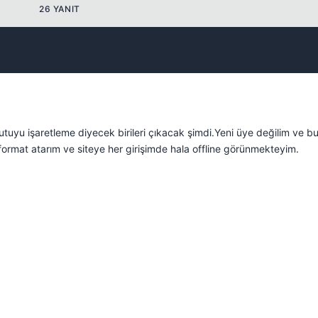
26 YANIT
Kapat
utuyu işaretleme diyecek birileri çıkacak şimdi.Yeni üye değilim ve b
 format atarım ve siteye her girişimde hala offline görünmekteyim.
Kapat