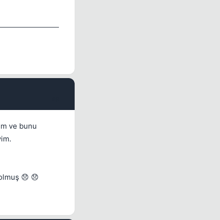
#9
lim ve bunu
yim.
olmuş 😞 😞