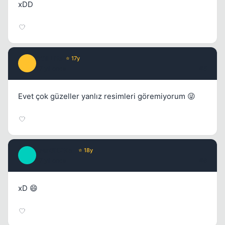
xDD
Still Life
⭐ 17y
S
17 yil once
#5
Evet çok güzeller yanlız resimleri göremiyorum 😜
_MaGiCiNe_
⭐ 18y
_
17 yil once
#6
xD 😄