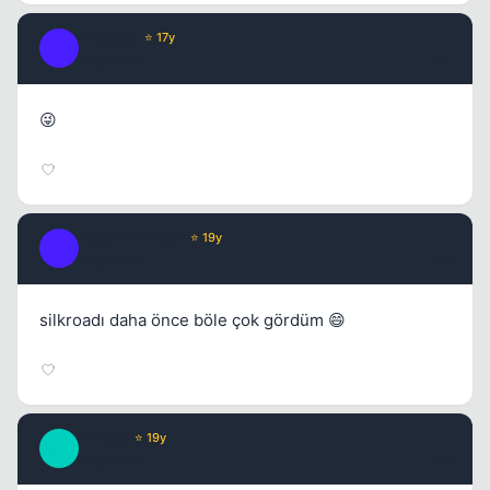
Impossy
⭐ 17y
I
17 yil once
#7
😜
NephilimAngel
⭐ 19y
N
17 yil once
#8
silkroadı daha önce böle çok gördüm 😄
Mirage
⭐ 19y
M
17 yil once
#9