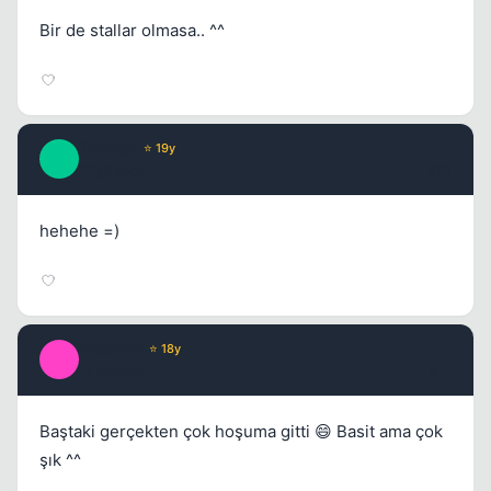
Bir de stallar olmasa.. ^^
Tatanga
⭐ 19y
T
17 yil once
#10
hehehe =)
Brooklyn
⭐ 18y
B
17 yil once
#11
Baştaki gerçekten çok hoşuma gitti 😄 Basit ama çok
şık ^^