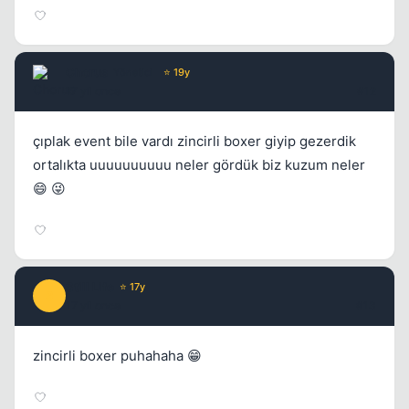
Chorus
Yönetici
⭐ 19y
17 yil once
#12
çıplak event bile vardı zincirli boxer giyip gezerdik
ortalıkta uuuuuuuuuu neler gördük biz kuzum neler
😄 😜
Still Life
⭐ 17y
S
17 yil once
#13
zincirli boxer puhahaha 😁