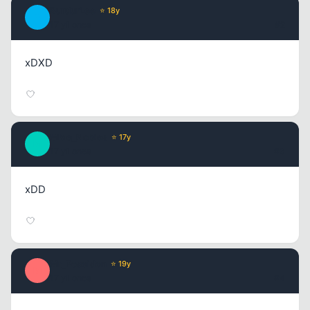
BurdurLee
⭐ 18y
B
17 yil once
#2
xDXD
MMe_Nobles
⭐ 17y
M
17 yil once
#3
Kapat
xDD
Mr_Poseidon
⭐ 19y
M
17 yil once
#4
Kapat