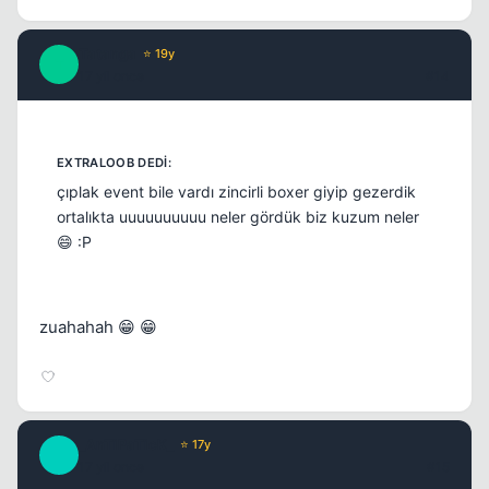
Tatanga
⭐ 19y
T
17 yil once
#14
çıplak event bile vardı zincirli boxer giyip gezerdik
ortalıkta uuuuuuuuuu neler gördük biz kuzum neler
😄 :P
zuahahah 😁 😁
_AnTiPaTicK_
⭐ 17y
_
17 yil once
#15