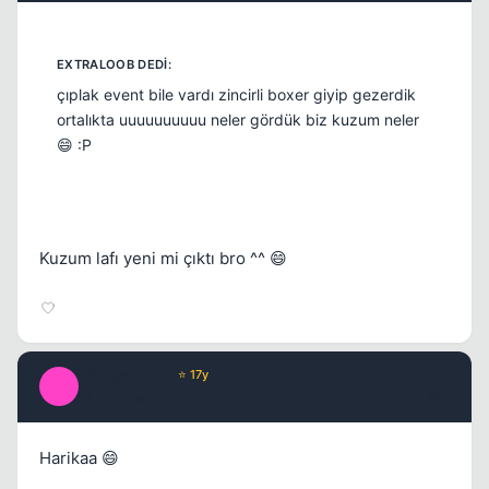
çıplak event bile vardı zincirli boxer giyip gezerdik
ortalıkta uuuuuuuuuu neler gördük biz kuzum neler
😄 :P
Kuzum lafı yeni mi çıktı bro ^^ 😄
_SilverLine_2
⭐ 17y
_
17 yil once
#16
Harikaa 😄