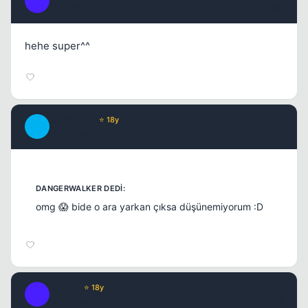
_
17 yil once
#4
hehe super^^
BurdurLee
⭐ 18y
B
17 yil once
#5
omg 😱 bide o ara yarkan çıksa düşünemiyorum :D
_MvM_
⭐ 18y
_
17 yil once
#6