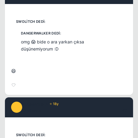
omg 😱 bide o ara yarkan çıksa
düşünemiyorum :D
😄
infusserabLe
⭐ 18y
I
17 yil once
#7