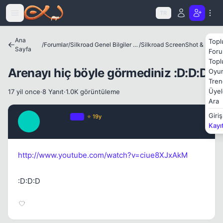
Icerige atla
TR
Kapat
Ana
Topl
/
Forumlar
/
Silkroad Genel Bilgiler ve Update Bilgileri
/
Silkroad ScreenShot & Video
Sayfa
Foru
Topl
Arenayı hiç böyle görmediniz :D:D:D
Oyun
Tren
Üyel
17 yil once
·
8 Yanıt
·
1.0K görüntüleme
Ara
berkayq
Giriş
OP
⭐ 19y
B
Kayı
17 yil once
#1
http://www.youtube.com/watch?v=ciue8XJxAkM
:D:D:D
Kapat