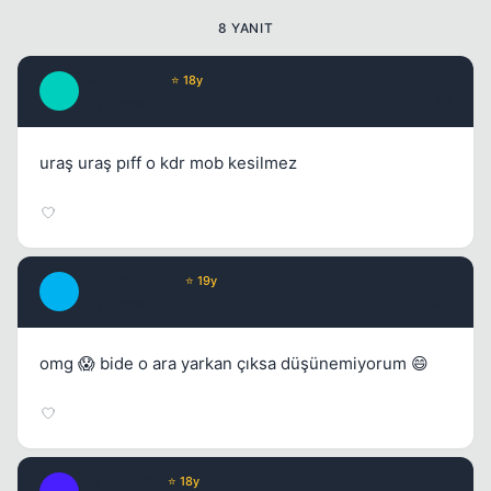
8 YANIT
_MaGiCiNe_
⭐ 18y
_
17 yil once
#2
Kapat
uraş uraş pıff o kdr mob kesilmez
DangerWalker
⭐ 19y
D
17 yil once
#3
omg 😱 bide o ara yarkan çıksa düşünemiyorum 😄
_JanissarY_
⭐ 18y