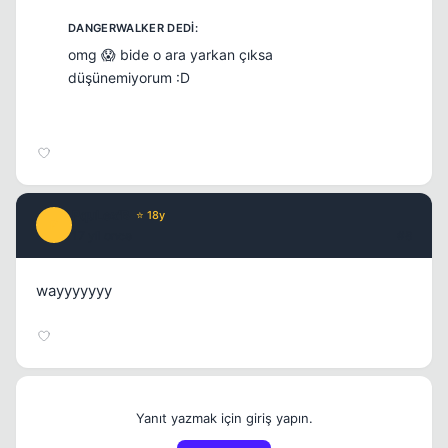
omg 😱 bide o ara yarkan çıksa
düşünemiyorum :D
PquLex'B
⭐ 18y
P
17 yil once
#8
wayyyyyyy
Yanıt yazmak için giriş yapın.