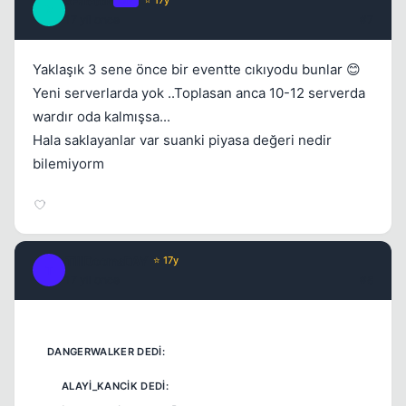
xFactoR
OP
⭐ 17y
X
17 yil once
#7
Yaklaşık 3 sene önce bir eventte cıkıyodu bunlar 😊
Yeni serverlarda yok ..Toplasan anca 10-12 serverda
wardır oda kalmışsa...
Hala saklayanlar var suanki piyasa değeri nedir
bilemiyorm
Kapat
TillDoomsDAY
⭐ 17y
T
17 yil once
#8
Kapat