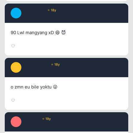
Original Man
⭐ 18y
O
17 yil once
#17
90 Lwl mangyang xD 😆 😈
LadySunBurN_
⭐ 18y
L
17 yil once
#18
o zmn eu bile yoktu 😜
yeonyang
⭐ 19y
Y
17 yil once
#19