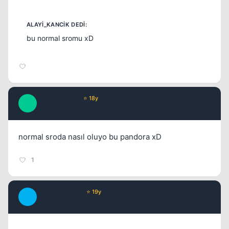
bu normal sromu xD
Kapat
ShapeShifter
⭐ 18y
S
17 yil once
#4
normal sroda nasıl oluyo bu pandora xD
1
DangerWalker
⭐ 19y
D
17 yil once
#5