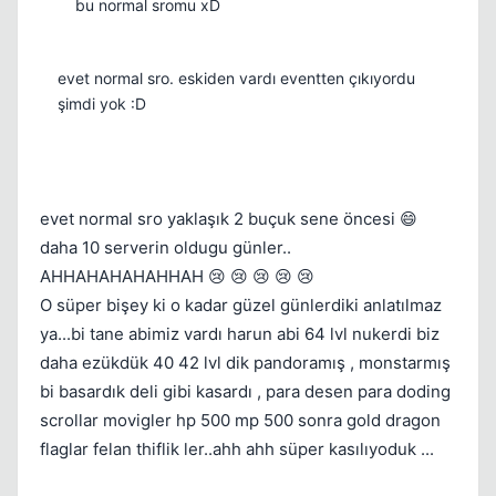
bu normal sromu xD
evet normal sro. eskiden vardı eventten çıkıyordu
şimdi yok :D
Kapat
evet normal sro yaklaşık 2 buçuk sene öncesi 😄
daha 10 serverin oldugu günler..
AHHAHAHAHAHHAH 😢 😢 😢 😢 😢
O süper bişey ki o kadar güzel günlerdiki anlatılmaz
ya...bi tane abimiz vardı harun abi 64 lvl nukerdi biz
daha ezükdük 40 42 lvl dik pandoramış , monstarmış
bi basardık deli gibi kasardı , para desen para doding
scrollar movigler hp 500 mp 500 sonra gold dragon
flaglar felan thiflik ler..ahh ahh süper kasılıyoduk ...