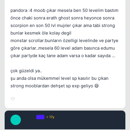
pandora :4 moob çıkar mesela ben 50 levelim bastım
önce chaki sonra erath ghost sonra heyonce sonra
scorpion en son 50 lvl mujıler çıkar ama tabi strong
bunlar kesmek öle kolay degil
monstar scrollar:bunların özelligi levelinde ve partye
göre çıkarlar..mesela 60 level adam basınca edumu
çıkar partyde kaç tane adam varsa o kadar sayıda ...
çok güzeldi ya..
şu anda olsa mükemmel level sp kasılır bu çıkan
strong mooblardan dehşet sp exp geliyo 😄
xFactoR
OP
⭐ 17y
X
17 yil once
#9