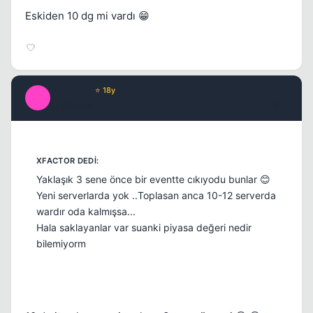
Eskiden 10 dg mi vardı 😁
Brooklyn
⭐ 18y
B
17 yil once
#11
Yaklaşık 3 sene önce bir eventte cıkıyodu bunlar 😊
Yeni serverlarda yok ..Toplasan anca 10-12 serverda
wardır oda kalmışsa...
Hala saklayanlar var suanki piyasa değeri nedir
bilemiyorm