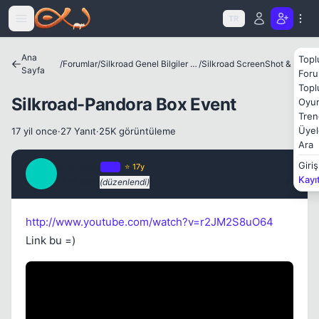
Icerige atla
TR
Ana
Topl
/
Forumlar
/
Silkroad Genel Bilgiler ve Update Bilgileri
/
Silkroad ScreenShot & Video
Sayfa
Foru
Topl
Silkroad-Pandora Box Event
Oyun
Tren
Üyel
17 yil once
·
27 Yanıt
·
25K görüntüleme
Ara
xFactoR
Giriş
OP
⭐ 17y
X
Kayı
17 yil once
(düzenlendi)
#1
http://www.youtube.com/watch?v=r2JM2S8uO64
Link bu =)