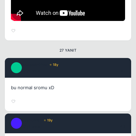
Kapat
27 YANIT
ShapeShifter
⭐ 18y
S
17 yil once
#2
Kapat
bu normal sromu xD
yasin2581
⭐ 19y
Y
17 yil once
#3