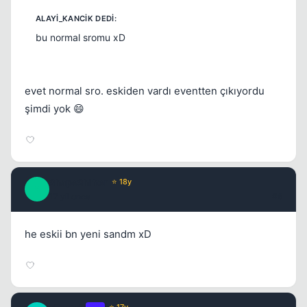
bu normal sromu xD
Kapat
evet normal sro. eskiden vardı eventten çıkıyordu
şimdi yok 😄
Kapat
ShapeShifter
⭐ 18y
S
17 yil once
#6
he eskii bn yeni sandm xD
Kapat