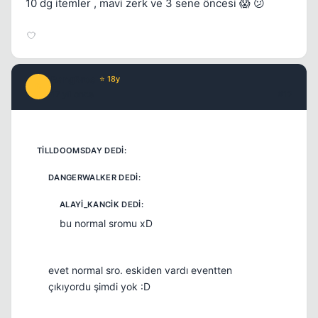
10 dg itemler , mavi zerk ve 3 sene öncesi 😱 😕
BangBros
⭐ 18y
B
17 yil once
#12
bu normal sromu xD
evet normal sro. eskiden vardı eventten
çıkıyordu şimdi yok :D