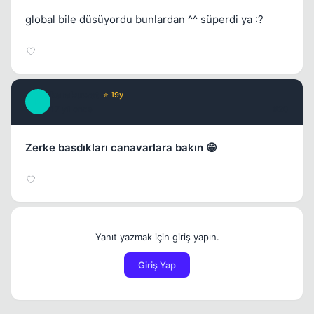
global bile düsüyordu bunlardan ^^ süperdi ya :?
karakuwet
⭐ 19y
K
17 yil once
#20
Zerke basdıkları canavarlara bakın 😁
Yanıt yazmak için giriş yapın.
Giriş Yap