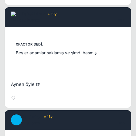
DukeNukem
⭐ 19y
17 yil once
#14
Beyler adamlar saklamış ve şimdi basmış...
Aynen öyle 🍺
BurdurLee
⭐ 18y
B
17 yil once
#15