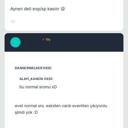
Aynen deli exp/sp kasılır 😜
Old School
⭐ 19y
O
17 yil once
#10
bu normal sromu xD
evet normal sro. eskiden vardı eventten çıkıyordu
şimdi yok :D