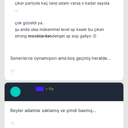
çıkar partyde kaç tane adam varsa o kadar sayıda
...
çok güzeldi ya..
şu anda olsa mükemmel level sp kasılır bu çıkan
strong
mooblardan
dehşet sp exp geliyo :D
Senerlerce oynamışsın ama boş geçmiş heralde...
xFactoR
OP
⭐ 17y
X
17 yil once
#13
Beyler adamlar saklamış ve şimdi basmış...