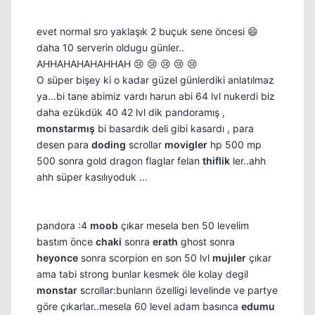
evet normal sro yaklaşık 2 buçuk sene öncesi 😄
daha 10 serverin oldugu günler..
AHHAHAHAHAHHAH 😢 😢 😢 😢 😢
O süper bişey ki o kadar güzel günlerdiki anlatılmaz
ya...bi tane abimiz vardı harun abi 64 lvl nukerdi biz
daha ezükdük 40 42 lvl dik pandoramış ,
monstarmış
bi basardık deli gibi kasardı , para
desen para
doding
scrollar
movigler
hp 500 mp
500 sonra gold dragon flaglar felan
thiflik
ler..ahh
ahh süper kasılıyoduk ...
pandora :4
moob
çıkar mesela ben 50 levelim
bastım önce
chaki
sonra
erath
ghost sonra
heyonce
sonra scorpion en son 50 lvl
mujıler
çıkar
ama tabi strong bunlar kesmek öle kolay degil
monstar
scrollar:bunların özelligi levelinde ve partye
göre çıkarlar..mesela 60 level adam basınca
edumu