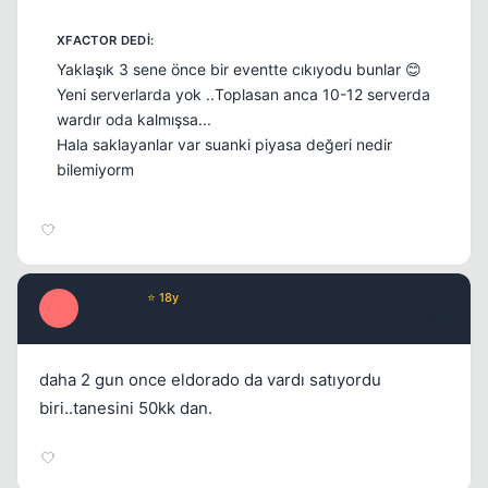
Yaklaşık 3 sene önce bir eventte cıkıyodu bunlar 😊
Yeni serverlarda yok ..Toplasan anca 10-12 serverda
wardır oda kalmışsa...
Hala saklayanlar var suanki piyasa değeri nedir
bilemiyorm
melhmet
⭐ 18y
M
17 yil once
#16
daha 2 gun once eldorado da vardı satıyordu
biri..tanesini 50kk dan.