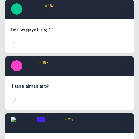
Dark Zone
⭐ 16y
D
15 yil once
#9
bence gayet hoş ^^
Mateso
⭐ 18y
M
15 yil once
#10
1 tane almalı artık
Chorus
OP
Yönetici
⭐ 19y
15 yil once
#11