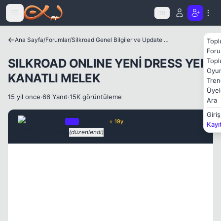
Icerige atla
TR
Ana Sayfa
/
Forumlar
/
Silkroad Genel Bilgiler ve Update Bilgileri
Topl
Foru
SILKROAD ONLINE YENİ DRESS YENİ
Topl
Oyun
KANATLI MELEK
Tren
Üyel
15 yil once
·
66 Yanıt
·
15K görüntüleme
Ara
Giriş
Chorus
OP
Yönetici
⭐ 19y
Kayı
15 yil once
(düzenlendi)
#1
Kapat