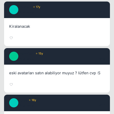
10urhan
⭐ 17y
1
15 yil once
#15
Kiralanacak
IrfanView
⭐ 15y
I
15 yil once
#16
eski avatarları satın alabiliyor muyuz ? lütfen cvp :S
Loras
⭐ 16y
L
15 yil once
#17