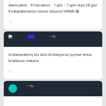
alamıcaksn .. Kiralıcaksın .. 1 gün - 7 gün veya 28 gün
Kiralayabilceksin süresi dolunca VINNN 😁
Chorus
OP
Yönetici
⭐ 19y
15 yil once
#18
kiralanacakmış biz sbot kiralatıyoruz joymax dress
kiralatıyor makara:
Loras
⭐ 16y
L
15 yil once
#19