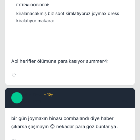
kiralanacakmış biz sbot kiralatıyoruz joymax dress
kiralatıyor makara:
Abi herifler ölümüne para kasıyor summer4:
IrfanView
⭐ 15y
I
15 yil once
#20
bir gün joymaxın binası bombalandı diye haber
çıkarsa şaşmayın 😊 nekadar para göz bunlar ya .