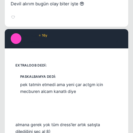
Devil alırım bugün olay biter işte 😎
Extrowe
⭐ 16y
E
15 yil once
#12
pek tatmin etmedi ama yeni çar actgm icin
mecburen alcam kanatlı diye
almana gerek yok tüm dress'ler artık satışta
dilediğini seç al 8)