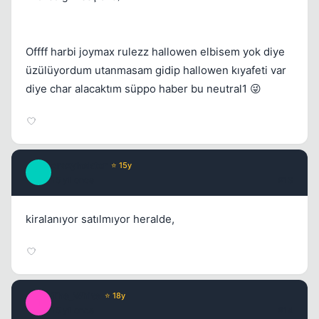
Offff harbi joymax rulezz hallowen elbisem yok diye
üzülüyordum utanmasam gidip hallowen kıyafeti var
diye char alacaktım süppo haber bu neutral1 😜
crazyhektor
⭐ 15y
C
15 yil once
#13
kiralanıyor satılmıyor heralde,
The_White
⭐ 18y
T
15 yil once
#14