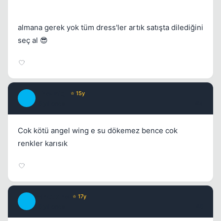
almana gerek yok tüm dress'ler artık satışta dilediğini
seç al 😎
_TheUniq_
⭐ 15y
_
15 yil once
#4
Cok kötü angel wing e su dökemez bence cok
renkler karısık
Minotoche
⭐ 17y
M
15 yil once
#5