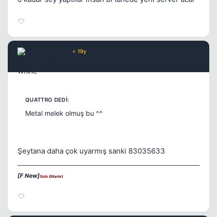
Wax Whine
⭐ 19y
15 yil once
#8
Metal melek olmuş bu ^^
Şeytana daha çok uyarmış sanki 83035633
[F New]
Solo
Gitarist