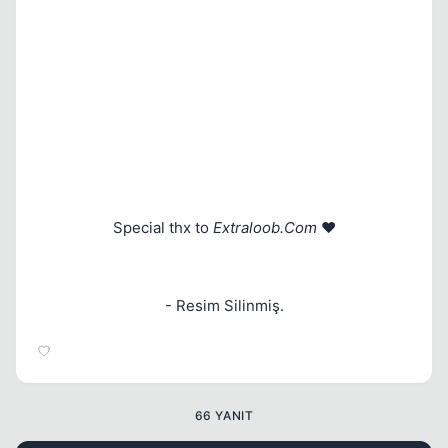
Kapat
Special thx to
Extraloob.Com
❤️
- Resim Silinmiş.
Kapat
66 YANIT