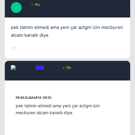
Kivi
⭐ 16y
K
15 yil once
#2
pek tatmin etmedi ama yeni çar actgm icin mecburen
alcam kanatlı diye
Kapat
Chorus
OP
Yönetici
⭐ 19y
15 yil once
#3
pek tatmin etmedi ama yeni çar actgm icin
mecburen alcam kanatlı diye