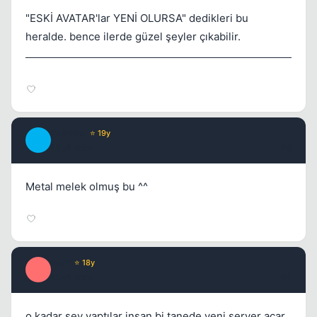
"ESKİ AVATAR'lar YENİ OLURSA" dedikleri bu
heralde. bence ilerde güzel şeyler çıkabilir.
Quattro
⭐ 19y
Q
15 yil once
#6
Metal melek olmuş bu ^^
rex*
⭐ 18y
R
15 yil once
#7
o kadar sey yaptılar insan bi tanede yeni server acar