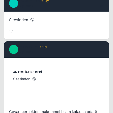
AnatoliaFire1
⭐ 18y
A
17 yil once
#2
Sitesinden. 🙄
darendeli44
⭐ 18y
D
17 yil once
#3
Sitesinden. 🙄
Cevap gerçekten mukemmel bizim kafadan oda 🤘