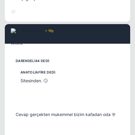
Wax Whine
⭐ 19y
17 yil once
#4
Sitesinden. 🙄
Cevap gerçekten mukemmel bizim kafadan oda 🤘