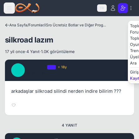
Icerige atla
TR
Ana Sayfa
/
Forumlar
/
iSro Ücretsiz Botlar ve Diğer Programlar
Topl
Foru
silkroad lazım
Topl
Oyun
Tren
17 yil once
·
4 Yanıt
·
1.0K görüntüleme
Üyel
Ara
gencfb07
OP
⭐ 18y
G
Giriş
17 yil once
#1
Kayı
arkadaşlar silkroad silindi nerden indire bilirim ???
Kapat
4 YANIT