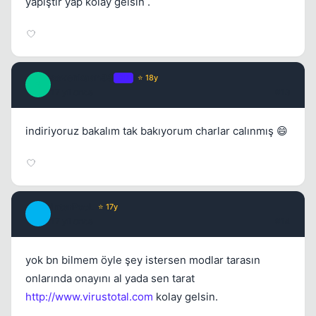
yapıştır yap kolay gelsin .
sevenkaan88
OP
⭐ 18y
S
17 yil once
#13
indiriyoruz bakalım tak bakıyorum charlar calınmış 😄
InterPooL
⭐ 17y
I
17 yil once
#14
yok bn bilmem öyle şey istersen modlar tarasın
onlarında onayını al yada sen tarat
http://www.virustotal.com
kolay gelsin.