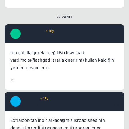
Kapat
22 YANIT
NiGHTMaRe
⭐ 18y
N
17 yil once
#2
torrent illa gerekli değil.Bi download
yardımcısı(flashgeti ısrarla öneririm) kullan kaldığın
yerden devam eder
Kapat
InterPooL
⭐ 17y
I
17 yil once
#3
Extraloob'tan indir arkadaşım silkroad sitesinin
dandik torrentini napacan en ii program bnce