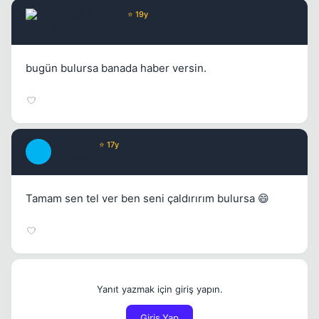
Chorus
Yönetici
⭐ 19y
17 yil once
#19
bugün bulursa banada haber versin.
InterPooL
⭐ 17y
I
17 yil once
#20
Tamam sen tel ver ben seni çaldırırım bulursa 😄
Yanıt yazmak için giriş yapın.
Giriş Yap