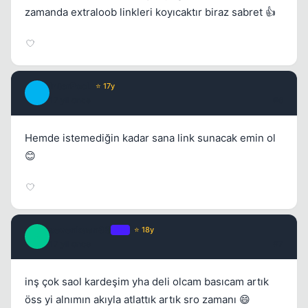
zamanda extraloob linkleri koyıcaktır biraz sabret 👍
InterPooL
⭐ 17y
I
17 yil once
#6
Kapat
Hemde istemediğin kadar sana link sunacak emin ol
😊
sevenkaan88
OP
⭐ 18y
S
17 yil once
#7
inş çok saol kardeşim yha deli olcam basıcam artık
öss yi alnımın akıyla atlattık artık sro zamanı 😄