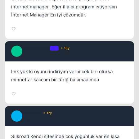
internet manager .Eğer illa bi program istiyorsan
İnternet Manager En iyi çözümdür.
Kapat
sevenkaan88
OP
⭐ 18y
S
17 yil once
#4
link yok ki oyunu indiriyim verbilcek biri olursa
minnettar kalıcam bir türlğ bulamadımda
Kapat
InterPooL
⭐ 17y
I
17 yil once
#5
Silkroad Kendi sitesinde çok yoğunluk var en kısa
Kapat