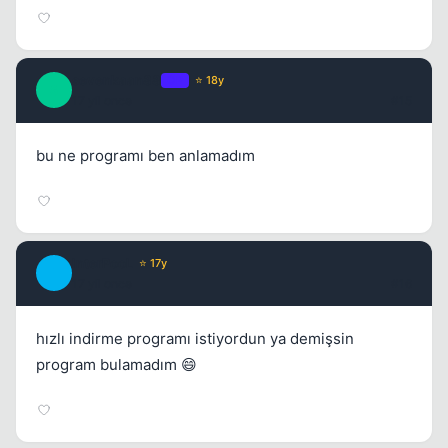
sevenkaan88
OP
⭐ 18y
S
17 yil once
#15
bu ne programı ben anlamadım
InterPooL
⭐ 17y
I
17 yil once
#16
hızlı indirme programı istiyordun ya demişsin
program bulamadım 😄