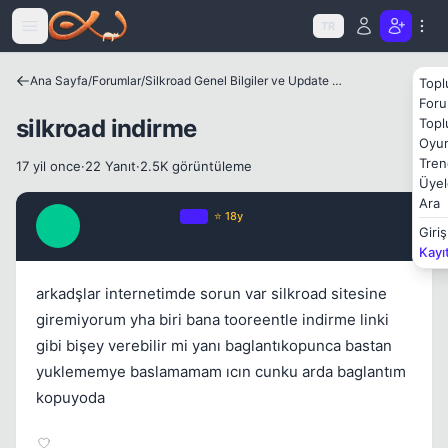
Icerige atla
TR
Ana Sayfa
/
Forumlar
/
Silkroad Genel Bilgiler ve Update Bilgileri
Topl
Kapat
Foru
silkroad indirme
Topl
Oyun
Tren
17 yil once
·
22 Yanıt
·
2.5K görüntüleme
Üyel
Ara
sevenkaan88
OP
⭐ 18y
S
Giriş
17 yil once
#1
Kayı
arkadşlar internetimde sorun var silkroad sitesine
giremiyorum yha biri bana tooreentle indirme linki
Kapat
gibi bişey verebilir mi yanı baglantıkopunca bastan
yuklememye baslamamam ıcın cunku arda baglantım
kopuyoda