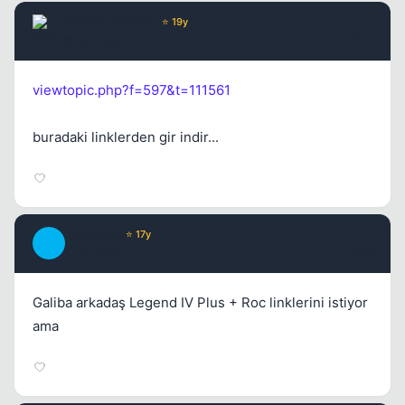
Chorus
Yönetici
⭐ 19y
17 yil once
#17
viewtopic.php?f=597&t=111561
buradaki linklerden gir indir...
InterPooL
⭐ 17y
I
17 yil once
#18
Galiba arkadaş Legend IV Plus + Roc linklerini istiyor
ama