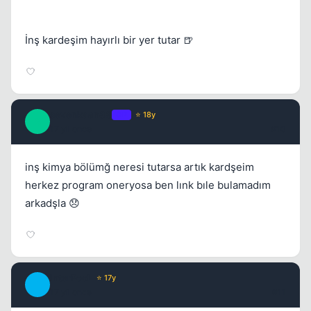
İnş kardeşim hayırlı bir yer tutar 🍺
sevenkaan88
OP
⭐ 18y
S
17 yil once
#10
inş kimya bölümğ neresi tutarsa artık kardşeim
herkez program oneryosa ben lınk bıle bulamadım
arkadşla 😞
InterPooL
⭐ 17y
I
17 yil once
#11