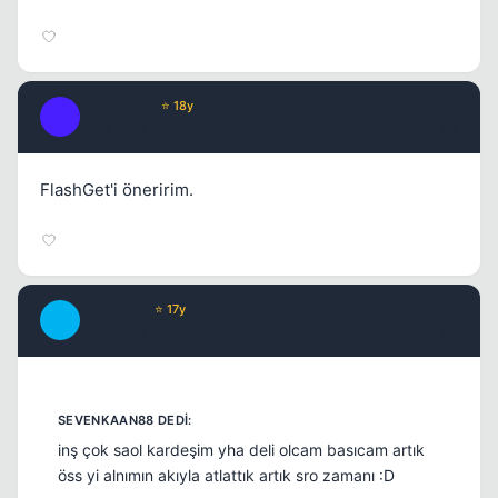
Fre3sTyLe
⭐ 18y
F
17 yil once
#8
FlashGet'i öneririm.
InterPooL
⭐ 17y
I
17 yil once
#9
inş çok saol kardeşim yha deli olcam basıcam artık
öss yi alnımın akıyla atlattık artık sro zamanı :D