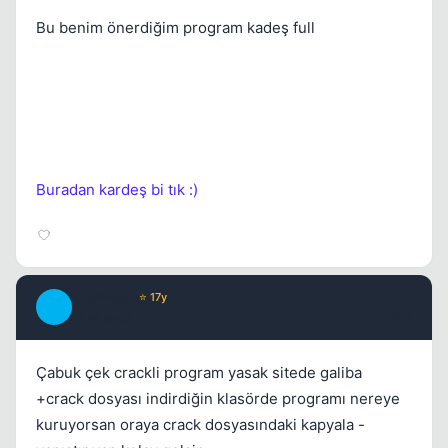
Bu benim önerdiğim program kadeş full
Buradan kardeş bi tık :)
InterPooL
⭐ 17y
I
17 yil once
#12
Çabuk çek crackli program yasak sitede galiba
+crack dosyası indirdiğin klasörde programı nereye
kuruyorsan oraya crack dosyasındaki kapyala -